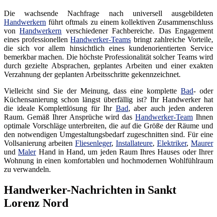
Die wachsende Nachfrage nach universell ausgebildeten
Handwerkern
führt oftmals zu einem kollektiven Zusammenschluss
von
Handwerkern
verschiedener Fachbereiche. Das Engagement
eines professionellen
Handwerker-Teams
bringt zahlreiche Vorteile,
die sich vor allem hinsichtlich eines kundenorientierten Service
bemerkbar machen. Die höchste Professionalität solcher Teams wird
durch gezielte Absprachen, geplantes Arbeiten und einer exakten
Verzahnung der geplanten Arbeitsschritte gekennzeichnet.
Vielleicht sind Sie der Meinung, dass eine komplette
Bad
- oder
Küchensanierung schon längst überfällig ist? Ihr Handwerker hat
die ideale Komplettlösung für Ihr
Bad
, aber auch jeden anderen
Raum. Gemäß Ihrer Ansprüche wird das
Handwerker-Team
Ihnen
optimale Vorschläge unterbreiten, die auf die Größe der Räume und
den notwendigen Umgestaltungsbedarf zugeschnitten sind. Für eine
Vollsanierung arbeiten
Fliesenleger
,
Installateure
,
Elektriker
,
Maurer
und
Maler
Hand in Hand, um jeden Raum Ihres Hauses oder Ihrer
Wohnung in einen komfortablen und hochmodernen Wohlfühlraum
zu verwandeln.
Handwerker-Nachrichten in Sankt
Lorenz Nord