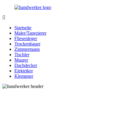
Zurück
zum
Inhalt
Bessere-
Handwerker
Handwerker.de
in
Startseite
Ihrer
Maler/Tapezierer
Nähe
Fliesenleger
Trockenbauer
Zimmermann
Tischler
Maurer
Dachdecker
Elektriker
Klempner