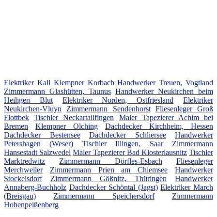
Elektriker Kall
Klempner Korbach
Handwerker Treuen, Vogtland
Zimmermann Glashütten, Taunus
Handwerker Neukirchen beim
Heiligen Blut
Elektriker Norden, Ostfriesland
Elektriker
Neukirchen-Vluyn
Zimmermann Sendenhorst
Fliesenleger Groß
Flottbek
Tischler Neckartailfingen
Maler Tapezierer Achim bei
Bremen
Klempner Olching
Dachdecker Kirchheim, Hessen
Dachdecker Bestensee
Dachdecker Schliersee
Handwerker
Petershagen (Weser)
Tischler Illingen, Saar
Zimmermann
Hansestadt Salzwedel
Maler Tapezierer Bad Klosterlausnitz
Tischler
Marktredwitz
Zimmermann Dörfles-Esbach
Fliesenleger
Merchweiler
Zimmermann Prien am Chiemsee
Handwerker
Stockelsdorf
Zimmermann Gößnitz, Thüringen
Handwerker
Annaberg-Buchholz
Dachdecker Schöntal (Jagst)
Elektriker March
(Breisgau)
Zimmermann Speichersdorf
Zimmermann
Hohenpeißenberg