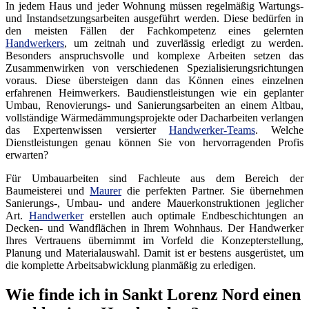
In jedem Haus und jeder Wohnung müssen regelmäßig Wartungs-
und Instandsetzungsarbeiten ausgeführt werden. Diese bedürfen in
den meisten Fällen der Fachkompetenz eines gelernten
Handwerkers
, um zeitnah und zuverlässig erledigt zu werden.
Besonders anspruchsvolle und komplexe Arbeiten setzen das
Zusammenwirken von verschiedenen Spezialisierungsrichtungen
voraus. Diese übersteigen dann das Können eines einzelnen
erfahrenen Heimwerkers. Baudienstleistungen wie ein geplanter
Umbau, Renovierungs- und Sanierungsarbeiten an einem Altbau,
vollständige Wärmedämmungsprojekte oder Dacharbeiten verlangen
das Expertenwissen versierter
Handwerker-Teams
. Welche
Dienstleistungen genau können Sie von hervorragenden Profis
erwarten?
Für Umbauarbeiten sind Fachleute aus dem Bereich der
Baumeisterei und
Maurer
die perfekten Partner. Sie übernehmen
Sanierungs-, Umbau- und andere Mauerkonstruktionen jeglicher
Art.
Handwerker
erstellen auch optimale Endbeschichtungen an
Decken- und Wandflächen in Ihrem Wohnhaus. Der Handwerker
Ihres Vertrauens übernimmt im Vorfeld die Konzepterstellung,
Planung und Materialauswahl. Damit ist er bestens ausgerüstet, um
die komplette Arbeitsabwicklung planmäßig zu erledigen.
Wie finde ich in Sankt Lorenz Nord einen