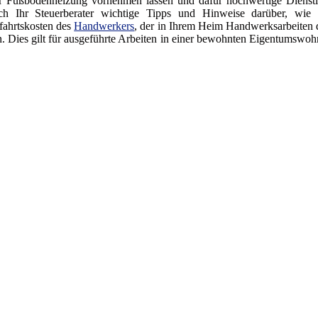
er Fußbodenheizung vornehmen lassen und dafür hochwertige Dienstl
Ihr Steuerberater wichtige Tipps und Hinweise darüber, wie S
fahrtskosten des
Handwerkers
, der in Ihrem Heim Handwerksarbeiten 
n. Dies gilt für ausgeführte Arbeiten in einer bewohnten Eigentumswoh