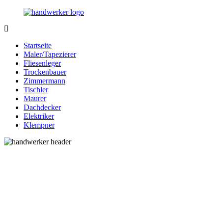
Zurück
zum
Inhalt
Bessere-
Handwerker
Handwerker.de
in
Startseite
Ihrer
Maler/Tapezierer
Nähe
Fliesenleger
Trockenbauer
Zimmermann
Tischler
Maurer
Dachdecker
Elektriker
Klempner