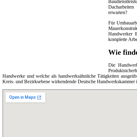
Baudienstleis
Dacharbeiten 
erwarten?
Für Umbauarbe
Mauerkonstruk
Handwerker Ih
komplette Arbe
Wie find
Die Handwerks
Produktsicherh
Handwerke und welche als handwerksähnliche Tätigkeiten ausgeübt 
Kreis- und Bezirksebene wirkendende Deutsche Handwerkskammer ist 