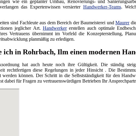
tungen wie ein geplanter Umbau, Renovierungs- und Sanierungsarb
verlangen das Expertenwissen versierter
Handwerker-Teams
. Welc
iten sind Fachleute aus dem Bereich der Baumeisterei und
Maurer
die
tionen jeglicher Art.
Handwerker
erstellen auch optimale Endbesc
res Vertrauens übernimmt im Vorfeld die Konzepterstellung, Planu
itsabwicklung planmäßig zu erledigen.
e ich in Rohrbach, Ilm einen modernen Ha
ordnung hat auch heute noch ihre Gültigkeit. Die ständig steig
eit rechtfertigen diese Regelungen in jeder Hinsicht . Die Bestimmu
werden können. Der Schritt in die Selbstständigkeit für den Handwe
dabei für Fragen zu vertrauenswürdigen Betrieben Ihr Ansprechpartn