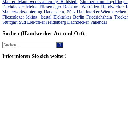
Maurer Mauerwerkssanierung Rahlstedt
Zimmermann Ingelfingen
Dachdecker Meine
Fliesenleger Beckum, Westfalen
Handwerker K
Mauerwerkssanierung Hauenstein, Pfalz
Handwerker Wietmarschen
Fliesenleger Icking, Isartal
Elektriker Berlin Friedrichshain
Trocke
Stuttgart-Süd
Elektriker Heidelberg
Dachdecker Vallendar
Suchen (Handwerker-Art und Ort):
Suche
Suchen
nach:
Informieren Sie sich weiter!