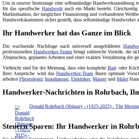
Um in unserer heutzutage eine selbstständige Handwerksausübung in ei
für das spezifische
Handwerk
auch ein Markt besteht. Gleichzeitig
Marktsituation, der möglichen Finanzierung und vorhandenen Wettbew
Handwerkskammern sicher gestellt, dass selbstständige Handwerker auc
Ihr Handwerker hat das Ganze im Blick
Die wachsende Nachfrage nach universell ausgebildeten
Handwe
professionellen
Handwerker-Teams
bringt zahlreiche Vorteile, die s
Absprachen, geplantes Arbeiten und einer exakten Verzahnung der gep
Vielleicht sind Sie der Meinung, dass eine komplette
Bad
- oder Küch
Ihrer Ansprüche wird das
Handwerker-Team
Ihnen optimale Vorsch
arbeiten
Fliesenleger
,
Installateure
,
Elektriker
,
Maurer
und
Maler
Hand
Handwerker-Nachrichten in Rohrbach, Il
Donald Rohrbach Obituary - (1925-2025) - The Mornin
Steuern Sparen: Ihr Handwerker in Rohrb