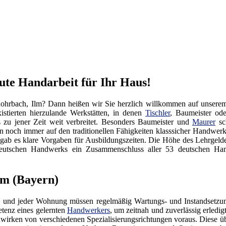
ute Handarbeit für Ihr Haus!
ohrbach, Ilm? Dann heißen wir Sie herzlich willkommen auf unser
istierten hierzulande Werkstätten, in denen
Tischler
, Baumeister od
s zu jener Zeit weit verbreitet. Besonders Baumeister und
Maurer
sch
n noch immer auf den traditionellen Fähigkeiten klasssicher Handwer
 gab es klare Vorgaben für Ausbildungszeiten. Die Höhe des Lehrgel
es Deutschen Handwerks ein Zusammenschluss aller 53 deutschen
lm (Bayern)
 und jeder Wohnung müssen regelmäßig Wartungs- und Instandsetzung
tenz eines gelernten
Handwerkers
, um zeitnah und zuverlässig erledi
irken von verschiedenen Spezialisierungsrichtungen voraus. Diese üb