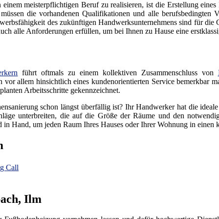
nem meisterpflichtigen Beruf zu realisieren, ist die Erstellung eines
 müssen die vorhandenen Qualifikationen und alle berufsbedingten V
erbsfähigkeit des zukünftigen Handwerksunternehmens sind für die Gr
h alle Anforderungen erfüllen, um bei Ihnen zu Hause eine erstklassig
rkern
führt oftmals zu einem kollektiven Zusammenschluss von
ich vor allem hinsichtlich eines kundenorientierten Service bemerkbar m
lanten Arbeitsschritte gekennzeichnet.
ensanierung schon längst überfällig ist? Ihr Handwerker hat die ideal
läge unterbreiten, die auf die Größe der Räume und den notwendige
 in Hand, um jeden Raum Ihres Hauses oder Ihrer Wohnung in einen
m
g Call
ach, Ilm