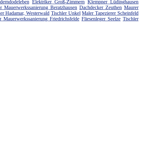
derndodeleben
Elektriker Groß-Zimmern
Klempner Lüdinghausen
r Mauerwerkssanierung Beratzhausen
Dachdecker Zeuthen
Maurer
ker Hadamar, Westerwald
Tischler Unkel
Maler Tapezierer Scheinfeld
 Mauerwerkssanierung Friedrichsfelde
Fliesenleger Seelze
Tischler