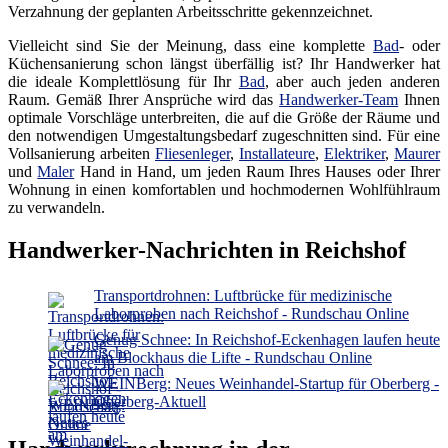
Verzahnung der geplanten Arbeitsschritte gekennzeichnet.
Vielleicht sind Sie der Meinung, dass eine komplette
Bad
- oder
Küchensanierung schon längst überfällig ist? Ihr Handwerker hat
die ideale Komplettlösung für Ihr
Bad
, aber auch jeden anderen
Raum. Gemäß Ihrer Ansprüche wird das
Handwerker-Team
Ihnen
optimale Vorschläge unterbreiten, die auf die Größe der Räume und
den notwendigen Umgestaltungsbedarf zugeschnitten sind. Für eine
Vollsanierung arbeiten
Fliesenleger
,
Installateure
,
Elektriker
,
Maurer
und
Maler
Hand in Hand, um jeden Raum Ihres Hauses oder Ihrer
Wohnung in einen komfortablen und hochmodernen Wohlfühlraum
zu verwandeln.
Handwerker-Nachrichten in Reichshof
Transportdrohnen: Luftbrücke für medizinische
Laborproben nach Reichshof - Rundschau Online
Genug Schnee: In Reichshof-Eckenhagen laufen heute
am Blockhaus die Lifte - Rundschau Online
WEINBerg: Neues Weinhandel-Startup für Oberberg -
Oberberg-Aktuell