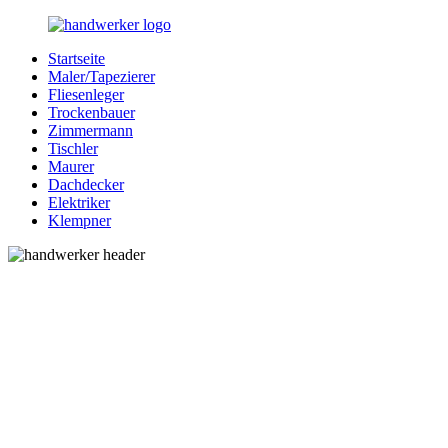
Zurück
zum
Startseite
Inhalt
Bessere-
Handwerker
Maler/Tapezierer
Handwerker.de
in
Fliesenleger
Ihrer
Trockenbauer
Nähe
Zimmermann
Tischler
Maurer
Dachdecker
Elektriker
Klempner