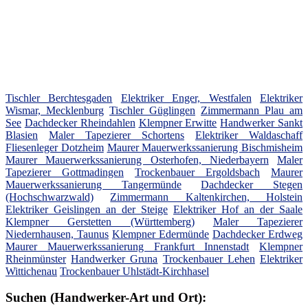
Tischler Berchtesgaden
Elektriker Enger, Westfalen
Elektriker
Wismar, Mecklenburg
Tischler Güglingen
Zimmermann Plau am
See
Dachdecker Rheindahlen
Klempner Erwitte
Handwerker Sankt
Blasien
Maler Tapezierer Schortens
Elektriker Waldaschaff
Fliesenleger Dotzheim
Maurer Mauerwerkssanierung Bischmisheim
Maurer Mauerwerkssanierung Osterhofen, Niederbayern
Maler
Tapezierer Gottmadingen
Trockenbauer Ergoldsbach
Maurer
Mauerwerkssanierung Tangermünde
Dachdecker Stegen
(Hochschwarzwald)
Zimmermann Kaltenkirchen, Holstein
Elektriker Geislingen an der Steige
Elektriker Hof an der Saale
Klempner Gerstetten (Württemberg)
Maler Tapezierer
Niedernhausen, Taunus
Klempner Edermünde
Dachdecker Erdweg
Maurer Mauerwerkssanierung Frankfurt Innenstadt
Klempner
Rheinmünster
Handwerker Gruna
Trockenbauer Lehen
Elektriker
Wittichenau
Trockenbauer Uhlstädt-Kirchhasel
Suchen (Handwerker-Art und Ort):