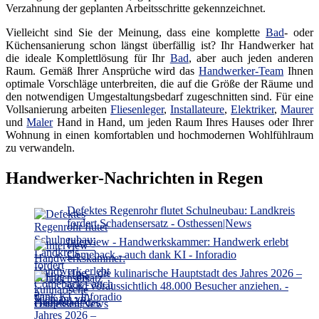
Verzahnung der geplanten Arbeitsschritte gekennzeichnet.
Vielleicht sind Sie der Meinung, dass eine komplette
Bad
- oder
Küchensanierung schon längst überfällig ist? Ihr Handwerker hat
die ideale Komplettlösung für Ihr
Bad
, aber auch jeden anderen
Raum. Gemäß Ihrer Ansprüche wird das
Handwerker-Team
Ihnen
optimale Vorschläge unterbreiten, die auf die Größe der Räume und
den notwendigen Umgestaltungsbedarf zugeschnitten sind. Für eine
Vollsanierung arbeiten
Fliesenleger
,
Installateure
,
Elektriker
,
Maurer
und
Maler
Hand in Hand, um jeden Raum Ihres Hauses oder Ihrer
Wohnung in einen komfortablen und hochmodernen Wohlfühlraum
zu verwandeln.
Handwerker-Nachrichten in Regen
Defektes Regenrohr flutet Schulneubau: Landkreis
fordert Schadensersatz - Osthessen|News
Interview - Handwerkskammer: Handwerk erlebt
Comeback - auch dank KI - Inforadio
Hue – die kulinarische Hauptstadt des Jahres 2026 –
wird voraussichtlich 48.000 Besucher anziehen. -
Vietnam.vn