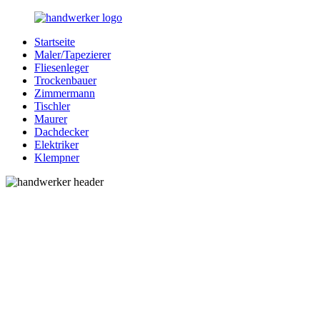
Zurück
zum
Startseite
Inhalt
Bessere-
Handwerker
Maler/Tapezierer
Handwerker.de
in
Fliesenleger
Ihrer
Trockenbauer
Nähe
Zimmermann
Tischler
Maurer
Dachdecker
Elektriker
Klempner