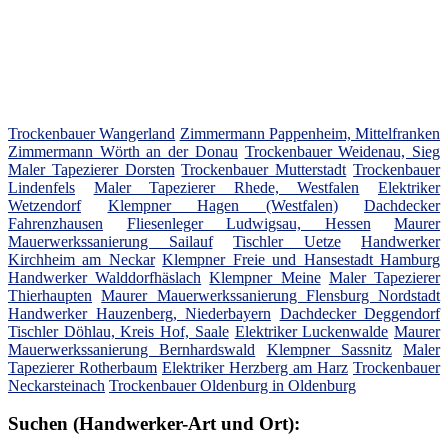
Trockenbauer Wangerland
Zimmermann Pappenheim, Mittelfranken
Zimmermann Wörth an der Donau
Trockenbauer Weidenau, Sieg
Maler Tapezierer Dorsten
Trockenbauer Mutterstadt
Trockenbauer
Lindenfels
Maler Tapezierer Rhede, Westfalen
Elektriker
Wetzendorf
Klempner Hagen (Westfalen)
Dachdecker
Fahrenzhausen
Fliesenleger Ludwigsau, Hessen
Maurer
Mauerwerkssanierung Sailauf
Tischler Uetze
Handwerker
Kirchheim am Neckar
Klempner Freie und Hansestadt Hamburg
Handwerker Walddorfhäslach
Klempner Meine
Maler Tapezierer
Thierhaupten
Maurer Mauerwerkssanierung Flensburg Nordstadt
Handwerker Hauzenberg, Niederbayern
Dachdecker Deggendorf
Tischler Döhlau, Kreis Hof, Saale
Elektriker Luckenwalde
Maurer
Mauerwerkssanierung Bernhardswald
Klempner Sassnitz
Maler
Tapezierer Rotherbaum
Elektriker Herzberg am Harz
Trockenbauer
Neckarsteinach
Trockenbauer Oldenburg in Oldenburg
Suchen (Handwerker-Art und Ort):