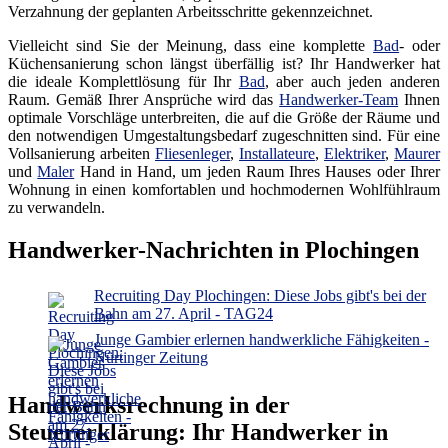
Verzahnung der geplanten Arbeitsschritte gekennzeichnet.
Vielleicht sind Sie der Meinung, dass eine komplette
Bad
- oder
Küchensanierung schon längst überfällig ist? Ihr Handwerker hat
die ideale Komplettlösung für Ihr
Bad
, aber auch jeden anderen
Raum. Gemäß Ihrer Ansprüche wird das
Handwerker-Team
Ihnen
optimale Vorschläge unterbreiten, die auf die Größe der Räume und
den notwendigen Umgestaltungsbedarf zugeschnitten sind. Für eine
Vollsanierung arbeiten
Fliesenleger
,
Installateure
,
Elektriker
,
Maurer
und
Maler
Hand in Hand, um jeden Raum Ihres Hauses oder Ihrer
Wohnung in einen komfortablen und hochmodernen Wohlfühlraum
zu verwandeln.
Handwerker-Nachrichten in Plochingen
Recruiting Day Plochingen: Diese Jobs gibt's bei der
Bahn am 27. April - TAG24
Junge Gambier erlernen handwerkliche Fähigkeiten -
Nürtinger Zeitung
Handwerksrechnung in der
Steuererklärung: Ihr Handwerker in