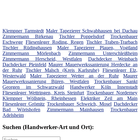
Klempner Tarmstedt
Maler Tapezierer Schwabhausen bei Dachau
Zimmermann Birkenau
Tischler Poppelsdorf
Trockenbauer
Eschwege
Fliesenleger Roding, Regen
Tischler Traben-Trarbach
Tischler Rüdinghausen
Maler Tapezierer Plauen, Vogtland
Zimmermann Mörlenbach
Zimmermann Unterschleißheim
Zimmermann Herscheid, Westfalen
Dachdecker Weinbach
Dachdecker Pleinfeld
Maurer Mauerwerkssanierung Herdecke an
der Ruhr
Tischler Malsch (Kreis Karlsruhe)
Fliesenleger Elz,
Westerwald
Maler Tapezierer Wetter an der Ruhr
Maurer
Mauerwerkssanierung Büren, Westfalen
Trockenbauer Sankt
Georgen im Schwarzwald
Handwerker Köln Innenstadt
Fliesenleger Wettringen, Kreis Steinfurt
Trockenbauer Norderney
Klempner Wöllstein, Rheinhessen
Elektriker Zeil am Main
Fliesenleger Grömitz
Trockenbauer Schweich, Mosel
Dachdecker
Bad Wörishofen
Zimmermann Mainhausen
Trockenbauer
Adelsheim
Suchen (Handwerker-Art und Ort):
Suche