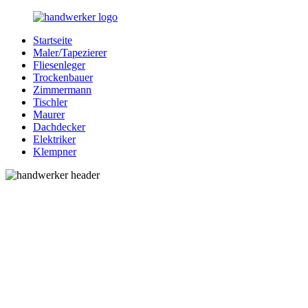
Zurück
zum
Startseite
Inhalt
Bessere-
Handwerker
Maler/Tapezierer
Handwerker.de
in
Fliesenleger
Ihrer
Trockenbauer
Nähe
Zimmermann
Tischler
Maurer
Dachdecker
Elektriker
Klempner