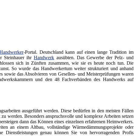
Handwerker
-Portal. Deutschland kann auf einen lange Tradition im
er Steinhauer ihr
Handwerk
ausübten. Das Gewerbe der Pelz- und
lossen sich in Zünften zusammen, wie sie es heute noch tun. Die
kunst. So wurde das Handwerkertum weiter strukturiert und anhand
des sowie das Absolvieren von Gesellen- und Meisterprüfungen waren
 Handwerkskammern und den 48 Fachverbänden des Handwerks auf
sarbeiten ausgeführt werden. Diese bedürfen in den meisten Fällen
gt zu werden. Besonders anspruchsvolle und komplexe Arbeiten setzen
ersteigen dann das Können eines einzelnen erfahrenen Heimwerkers.
eiten an einem Altbau, vollständige Wärmedämmungsprojekte oder
he Dienstleistungen genau können Sie von hervorragenden Profis