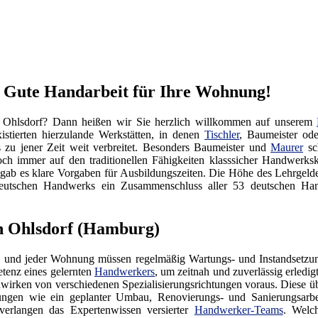
– Gute Handarbeit für Ihre Wohnung!
 Ohlsdorf? Dann heißen wir Sie herzlich willkommen auf unserem
istierten hierzulande Werkstätten, in denen
Tischler
, Baumeister od
s zu jener Zeit weit verbreitet. Besonders Baumeister und
Maurer
sch
och immer auf den traditionellen Fähigkeiten klasssicher Handwerks
 gab es klare Vorgaben für Ausbildungszeiten. Die Höhe des Lehrgel
es Deutschen Handwerks ein Zusammenschluss aller 53 deutschen
n Ohlsdorf (Hamburg)
 und jeder Wohnung müssen regelmäßig Wartungs- und Instandsetzung
tenz eines gelernten
Handwerkers
, um zeitnah und zuverlässig erledi
irken von verschiedenen Spezialisierungsrichtungen voraus. Diese üb
tungen wie ein geplanter Umbau, Renovierungs- und Sanierungsarb
verlangen das Expertenwissen versierter
Handwerker-Teams
. Welc