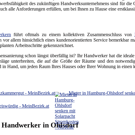
erbsfähigkeit des zukünftigen Handwerksunternehmens sind für die Gr
h alle Anforderungen erfüllen, um bei Ihnen zu Hause eine erstklassig
rkern
führt oftmals zu einem kollektiven Zusammenschluss von
ich vor allem hinsichtlich eines kundenorientierten Service bemerkbar m
lanten Arbeitsschritte gekennzeichnet.
ensanierung schon längst überfällig ist? Ihr Handwerker hat die ideal
läge unterbreiten, die auf die Größe der Räume und den notwendige
 in Hand, um jeden Raum Ihres Hauses oder Ihrer Wohnung in einen
lzkammergut - MeinBezirk.at
Mieter in Hamburg-Ohlsdorf senk
eiswürdig - MeinBezirk.at
r Handwerker in Ohlsdorf