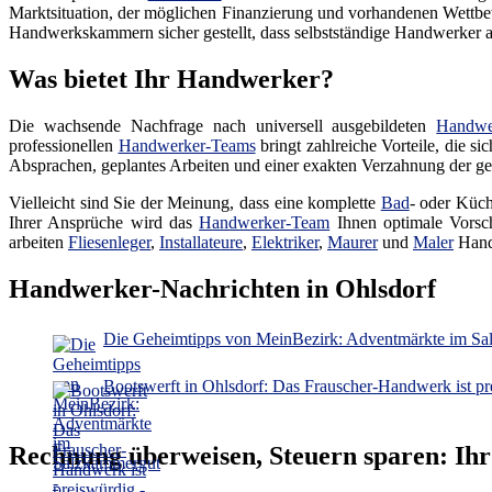
Marktsituation, der möglichen Finanzierung und vorhandenen Wettbew
Handwerkskammern sicher gestellt, dass selbstständige Handwerker auc
Was bietet Ihr Handwerker?
Die wachsende Nachfrage nach universell ausgebildeten
Handwe
professionellen
Handwerker-Teams
bringt zahlreiche Vorteile, die s
Absprachen, geplantes Arbeiten und einer exakten Verzahnung der gep
Vielleicht sind Sie der Meinung, dass eine komplette
Bad
- oder Küch
Ihrer Ansprüche wird das
Handwerker-Team
Ihnen optimale Vorsch
arbeiten
Fliesenleger
,
Installateure
,
Elektriker
,
Maurer
und
Maler
Hand
Handwerker-Nachrichten in Ohlsdorf
Die Geheimtipps von MeinBezirk: Adventmärkte im Sa
Bootswerft in Ohlsdorf: Das Frauscher-Handwerk ist pr
Rechnung überweisen, Steuern sparen: Ih