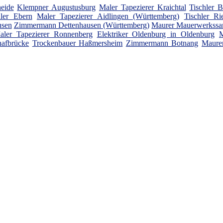
eide
Klempner Augustusburg
Maler Tapezierer Kraichtal
Tischler B
hler Ebern
Maler Tapezierer Aidlingen (Württemberg)
Tischler Ri
usen
Zimmermann Dettenhausen (Württemberg)
Maurer Mauerwerkssan
aler Tapezierer Ronnenberg
Elektriker Oldenburg in Oldenburg
M
afbrücke
Trockenbauer Haßmersheim
Zimmermann Botnang
Maure