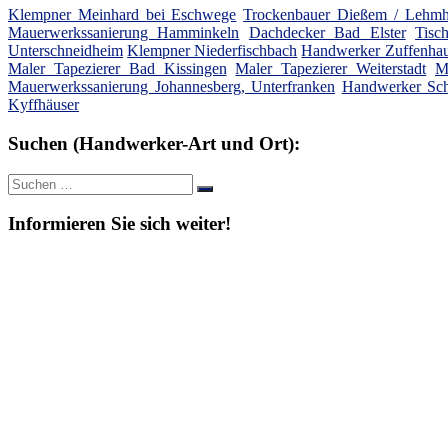
Klempner Meinhard bei Eschwege
Trockenbauer Dießem / Lehmh
Mauerwerkssanierung Hamminkeln
Dachdecker Bad Elster
Tisc
Unterschneidheim
Klempner Niederfischbach
Handwerker Zuffenha
Maler Tapezierer Bad Kissingen
Maler Tapezierer Weiterstadt
M
Mauerwerkssanierung Johannesberg, Unterfranken
Handwerker Sch
Kyffhäuser
Suchen (Handwerker-Art und Ort):
Suche
Suchen
nach:
Informieren Sie sich weiter!