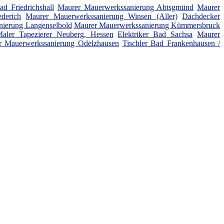
ad Friedrichshall
Maurer Mauerwerkssanierung Abtsgmünd
Maurer
ederich
Maurer Mauerwerkssanierung Winsen (Aller)
Dachdecker
ierung Langenselbold
Maurer Mauerwerkssanierung Kümmersbruck
aler Tapezierer Neuberg, Hessen
Elektriker Bad Sachsa
Maurer
r Mauerwerkssanierung Odelzhausen
Tischler Bad Frankenhausen /