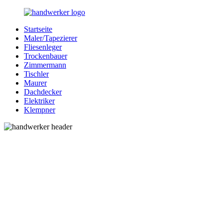
Zurück
zum
Startseite
Inhalt
Bessere-
Handwerker
Maler/Tapezierer
Handwerker.de
in
Fliesenleger
Ihrer
Trockenbauer
Nähe
Zimmermann
Tischler
Maurer
Dachdecker
Elektriker
Klempner