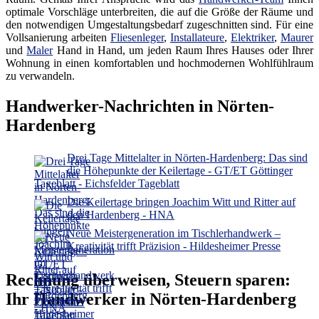
optimale Vorschläge unterbreiten, die auf die Größe der Räume und
den notwendigen Umgestaltungsbedarf zugeschnitten sind. Für eine
Vollsanierung arbeiten
Fliesenleger
,
Installateure
,
Elektriker
,
Maurer
und
Maler
Hand in Hand, um jeden Raum Ihres Hauses oder Ihrer
Wohnung in einen komfortablen und hochmodernen Wohlfühlraum
zu verwandeln.
Handwerker-Nachrichten in Nörten-
Hardenberg
Drei Tage Mittelalter in Nörten-Hardenberg: Das sind
die Höhepunkte der Keilertage - GT/ET Göttinger
Tageblatt - Eichsfelder Tageblatt
Die Keilertage bringen Joachim Witt und Ritter auf
den Hardenberg - HNA
Neue Meistergeneration im Tischlerhandwerk –
Kreativität trifft Präzision - Hildesheimer Presse
Rechnung überweisen, Steuern sparen:
Ihr Handwerker in Nörten-Hardenberg