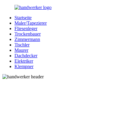
Zurück
zum
Startseite
Inhalt
Bessere-
Handwerker
Maler/Tapezierer
Handwerker.de
in
Fliesenleger
Ihrer
Trockenbauer
Nähe
Zimmermann
Tischler
Maurer
Dachdecker
Elektriker
Klempner