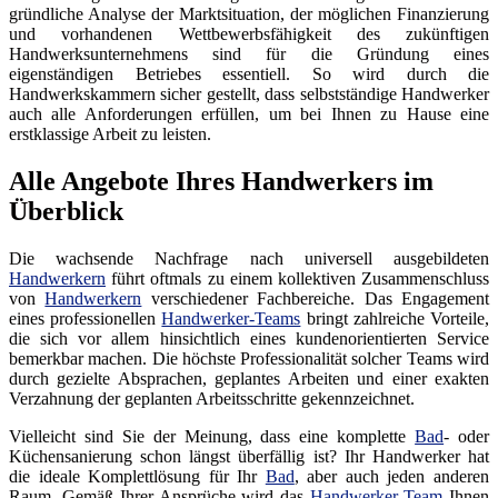
gründliche Analyse der Marktsituation, der möglichen Finanzierung
und vorhandenen Wettbewerbsfähigkeit des zukünftigen
Handwerksunternehmens sind für die Gründung eines
eigenständigen Betriebes essentiell. So wird durch die
Handwerkskammern sicher gestellt, dass selbstständige Handwerker
auch alle Anforderungen erfüllen, um bei Ihnen zu Hause eine
erstklassige Arbeit zu leisten.
Alle Angebote Ihres Handwerkers im
Überblick
Die wachsende Nachfrage nach universell ausgebildeten
Handwerkern
führt oftmals zu einem kollektiven Zusammenschluss
von
Handwerkern
verschiedener Fachbereiche. Das Engagement
eines professionellen
Handwerker-Teams
bringt zahlreiche Vorteile,
die sich vor allem hinsichtlich eines kundenorientierten Service
bemerkbar machen. Die höchste Professionalität solcher Teams wird
durch gezielte Absprachen, geplantes Arbeiten und einer exakten
Verzahnung der geplanten Arbeitsschritte gekennzeichnet.
Vielleicht sind Sie der Meinung, dass eine komplette
Bad
- oder
Küchensanierung schon längst überfällig ist? Ihr Handwerker hat
die ideale Komplettlösung für Ihr
Bad
, aber auch jeden anderen
Raum. Gemäß Ihrer Ansprüche wird das
Handwerker-Team
Ihnen