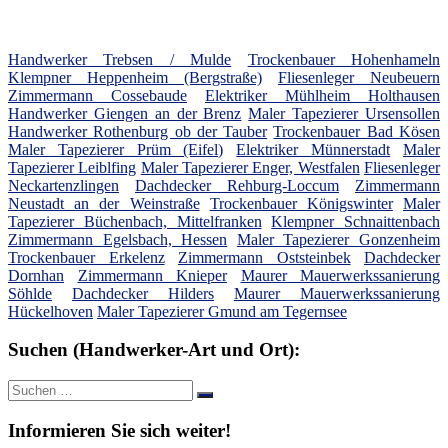
Handwerker Trebsen / Mulde
Trockenbauer Hohenhameln
Klempner Heppenheim (Bergstraße)
Fliesenleger Neubeuern
Zimmermann Cossebaude
Elektriker Mühlheim Holthausen
Handwerker Giengen an der Brenz
Maler Tapezierer Ursensollen
Handwerker Rothenburg ob der Tauber
Trockenbauer Bad Kösen
Maler Tapezierer Prüm (Eifel)
Elektriker Münnerstadt
Maler
Tapezierer Leiblfing
Maler Tapezierer Enger, Westfalen
Fliesenleger
Neckartenzlingen
Dachdecker Rehburg-Loccum
Zimmermann
Neustadt an der Weinstraße
Trockenbauer Königswinter
Maler
Tapezierer Büchenbach, Mittelfranken
Klempner Schnaittenbach
Zimmermann Egelsbach, Hessen
Maler Tapezierer Gonzenheim
Trockenbauer Erkelenz
Zimmermann Oststeinbek
Dachdecker
Dornhan
Zimmermann Knieper
Maurer Mauerwerkssanierung
Söhlde
Dachdecker Hilders
Maurer Mauerwerkssanierung
Hückelhoven
Maler Tapezierer Gmund am Tegernsee
Suchen (Handwerker-Art und Ort):
Suche
Suchen
nach:
Informieren Sie sich weiter!