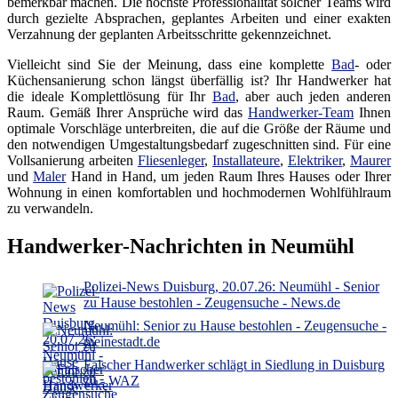
bemerkbar machen. Die höchste Professionalität solcher Teams wird
durch gezielte Absprachen, geplantes Arbeiten und einer exakten
Verzahnung der geplanten Arbeitsschritte gekennzeichnet.
Vielleicht sind Sie der Meinung, dass eine komplette
Bad
- oder
Küchensanierung schon längst überfällig ist? Ihr Handwerker hat
die ideale Komplettlösung für Ihr
Bad
, aber auch jeden anderen
Raum. Gemäß Ihrer Ansprüche wird das
Handwerker-Team
Ihnen
optimale Vorschläge unterbreiten, die auf die Größe der Räume und
den notwendigen Umgestaltungsbedarf zugeschnitten sind. Für eine
Vollsanierung arbeiten
Fliesenleger
,
Installateure
,
Elektriker
,
Maurer
und
Maler
Hand in Hand, um jeden Raum Ihres Hauses oder Ihrer
Wohnung in einen komfortablen und hochmodernen Wohlfühlraum
zu verwandeln.
Handwerker-Nachrichten in Neumühl
Polizei-News Duisburg, 20.07.26: Neumühl - Senior
zu Hause bestohlen - Zeugensuche - News.de
Neumühl: Senior zu Hause bestohlen - Zeugensuche -
meinestadt.de
Falscher Handwerker schlägt in Siedlung in Duisburg
zu - WAZ