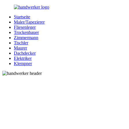
Zurück
zum
Startseite
Inhalt
Bessere-
Handwerker
Maler/Tapezierer
Handwerker.de
in
Fliesenleger
Ihrer
Trockenbauer
Nähe
Zimmermann
Tischler
Maurer
Dachdecker
Elektriker
Klempner