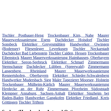
Tischler Postbauer-Heng
Trockenbauer Kirn, Nahe
Maurer
Mauerwerkssanierung Esens
Dachdecker Hoisdorf
Tischler
Sonsbeck
Elektriker Grevesmühlen
Handwerker Owingen
(Bodensee)
Fliesenleger Leverkusen
Tischler Neckarstadt
Dachdecker Bad Liebenstein
Tischler Calden, Hessen
Trockenbauer
Eibenstock
Maurer Mauerwerkssanierung Haimhausen, Oberbayern
Elektriker Seeon-Seebruck
Elektriker Schmarl
Zimmermann
Sternschanze
Dachdecker Lübben (Spreewald)
Zimmermann
Langenberg, Rheinland
Maurer Mauerwerkssanierung
Rennertshofen, Oberbayern
Elektriker Schieder-Schwalenberg
Handwerker Mudersbach, Sieg
Maler Tapezierer Moorsee, Holstein
Trockenbauer Mülheim-Kärlich
Maurer Mauerwerkssanierung
Herdecke an der Ruhr
Zimmermann Pforzheim Südoststadt
Klempner Annaburg, Sachsen-Anhalt
Elektriker Sinzheim bei
Baden-Baden
Handwerker Gangkofen
Elektriker Friedland, Kreis
Göttingen
Tischler Triftern