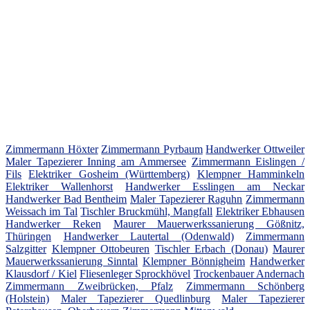
Zimmermann Höxter
Zimmermann Pyrbaum
Handwerker Ottweiler
Maler Tapezierer Inning am Ammersee
Zimmermann Eislingen /
Fils
Elektriker Gosheim (Württemberg)
Klempner Hamminkeln
Elektriker Wallenhorst
Handwerker Esslingen am Neckar
Handwerker Bad Bentheim
Maler Tapezierer Raguhn
Zimmermann
Weissach im Tal
Tischler Bruckmühl, Mangfall
Elektriker Ebhausen
Handwerker Reken
Maurer Mauerwerkssanierung Gößnitz,
Thüringen
Handwerker Lautertal (Odenwald)
Zimmermann
Salzgitter
Klempner Ottobeuren
Tischler Erbach (Donau)
Maurer
Mauerwerkssanierung Sinntal
Klempner Bönnigheim
Handwerker
Klausdorf / Kiel
Fliesenleger Sprockhövel
Trockenbauer Andernach
Zimmermann Zweibrücken, Pfalz
Zimmermann Schönberg
(Holstein)
Maler Tapezierer Quedlinburg
Maler Tapezierer