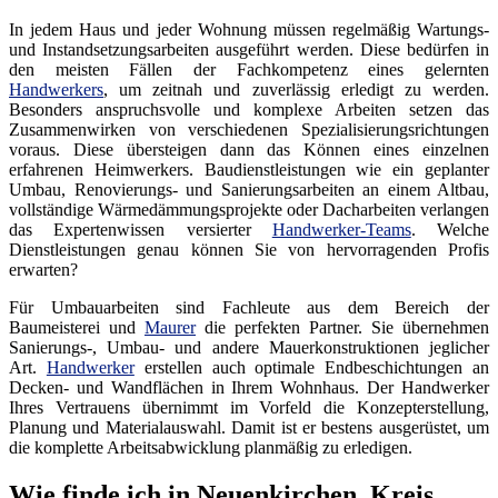
In jedem Haus und jeder Wohnung müssen regelmäßig Wartungs-
und Instandsetzungsarbeiten ausgeführt werden. Diese bedürfen in
den meisten Fällen der Fachkompetenz eines gelernten
Handwerkers
, um zeitnah und zuverlässig erledigt zu werden.
Besonders anspruchsvolle und komplexe Arbeiten setzen das
Zusammenwirken von verschiedenen Spezialisierungsrichtungen
voraus. Diese übersteigen dann das Können eines einzelnen
erfahrenen Heimwerkers. Baudienstleistungen wie ein geplanter
Umbau, Renovierungs- und Sanierungsarbeiten an einem Altbau,
vollständige Wärmedämmungsprojekte oder Dacharbeiten verlangen
das Expertenwissen versierter
Handwerker-Teams
. Welche
Dienstleistungen genau können Sie von hervorragenden Profis
erwarten?
Für Umbauarbeiten sind Fachleute aus dem Bereich der
Baumeisterei und
Maurer
die perfekten Partner. Sie übernehmen
Sanierungs-, Umbau- und andere Mauerkonstruktionen jeglicher
Art.
Handwerker
erstellen auch optimale Endbeschichtungen an
Decken- und Wandflächen in Ihrem Wohnhaus. Der Handwerker
Ihres Vertrauens übernimmt im Vorfeld die Konzepterstellung,
Planung und Materialauswahl. Damit ist er bestens ausgerüstet, um
die komplette Arbeitsabwicklung planmäßig zu erledigen.
Wie finde ich in Neuenkirchen, Kreis