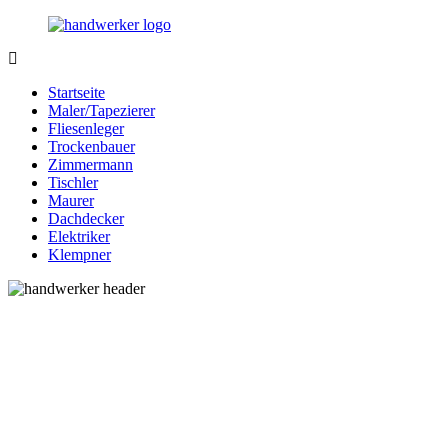
Zurück
zum
Inhalt
Bessere-
Handwerker
Handwerker.de
in
Startseite
Ihrer
Maler/Tapezierer
Nähe
Fliesenleger
Trockenbauer
Zimmermann
Tischler
Maurer
Dachdecker
Elektriker
Klempner