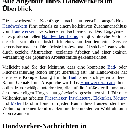
Alle Angebote Ihres Handwerkers im
Überblick
Die wachsende Nachfrage nach universell ausgebildeten
Handwerkern
führt oftmals zu einem kollektiven Zusammenschluss
von
Handwerkern
verschiedener Fachbereiche. Das Engagement
eines professionellen
Handwerker-Teams
bringt zahlreiche Vorteile,
die sich vor allem hinsichtlich eines kundenorientierten Service
bemerkbar machen. Die höchste Professionalität solcher Teams wird
durch gezielte Absprachen, geplantes Arbeiten und einer exakten
Verzahnung der geplanten Arbeitsschritte gekennzeichnet.
Vielleicht sind Sie der Meinung, dass eine komplette
Bad
- oder
Küchensanierung schon längst überfällig ist? Ihr Handwerker hat
die ideale Komplettlösung für Ihr
Bad
, aber auch jeden anderen
Raum. Gemäß Ihrer Ansprüche wird das
Handwerker-Team
Ihnen
optimale Vorschläge unterbreiten, die auf die Größe der Räume und
den notwendigen Umgestaltungsbedarf zugeschnitten sind. Für eine
Vollsanierung arbeiten
Fliesenleger
,
Installateure
,
Elektriker
,
Maurer
und
Maler
Hand in Hand, um jeden Raum Ihres Hauses oder Ihrer
Wohnung in einen komfortablen und hochmodernen Wohlfühlraum
zu verwandeln.
Handwerker-Nachrichten in