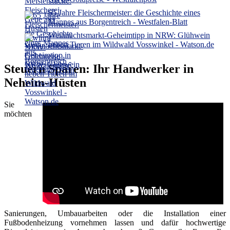
65 Jahre Fleischermeister: die Geschichte eines
Mannes aus Borgentreich - Westfalen-Blatt
Weihnachtsmarkt-Geheimtipp in NRW: Glühwein
neben Tieren im Wildwald Vosswinkel - Watson.de
Steuern Sparen: Ihr Handwerker in
Neheim-Hüsten
Sie
möchten
Sanierungen, Umbauarbeiten oder die Installation einer
Fußbodenheizung vornehmen lassen und dafür hochwertige