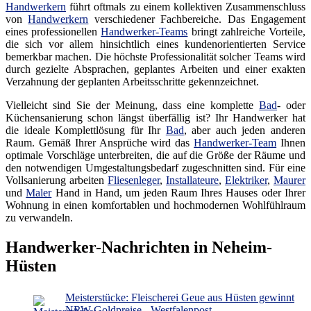
Handwerkern
führt oftmals zu einem kollektiven Zusammenschluss
von
Handwerkern
verschiedener Fachbereiche. Das Engagement
eines professionellen
Handwerker-Teams
bringt zahlreiche Vorteile,
die sich vor allem hinsichtlich eines kundenorientierten Service
bemerkbar machen. Die höchste Professionalität solcher Teams wird
durch gezielte Absprachen, geplantes Arbeiten und einer exakten
Verzahnung der geplanten Arbeitsschritte gekennzeichnet.
Vielleicht sind Sie der Meinung, dass eine komplette
Bad
- oder
Küchensanierung schon längst überfällig ist? Ihr Handwerker hat
die ideale Komplettlösung für Ihr
Bad
, aber auch jeden anderen
Raum. Gemäß Ihrer Ansprüche wird das
Handwerker-Team
Ihnen
optimale Vorschläge unterbreiten, die auf die Größe der Räume und
den notwendigen Umgestaltungsbedarf zugeschnitten sind. Für eine
Vollsanierung arbeiten
Fliesenleger
,
Installateure
,
Elektriker
,
Maurer
und
Maler
Hand in Hand, um jeden Raum Ihres Hauses oder Ihrer
Wohnung in einen komfortablen und hochmodernen Wohlfühlraum
zu verwandeln.
Handwerker-Nachrichten in Neheim-
Hüsten
Meisterstücke: Fleischerei Geue aus Hüsten gewinnt
NRW-Goldpreise - Westfalenpost