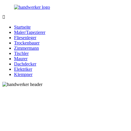
Zurück
zum
Inhalt
Bessere-
Handwerker
Handwerker.de
in
Startseite
Ihrer
Maler/Tapezierer
Nähe
Fliesenleger
Trockenbauer
Zimmermann
Tischler
Maurer
Dachdecker
Elektriker
Klempner