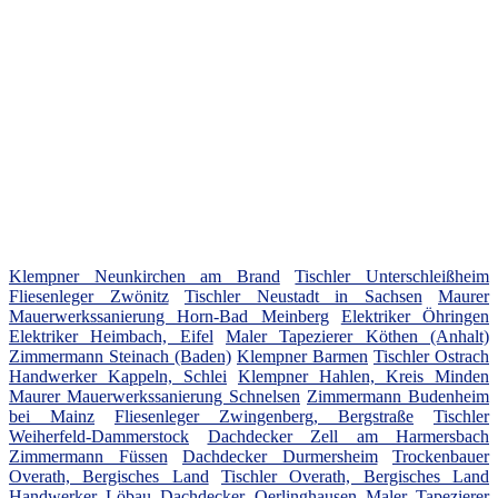
Klempner Neunkirchen am Brand
Tischler Unterschleißheim
Fliesenleger Zwönitz
Tischler Neustadt in Sachsen
Maurer
Mauerwerkssanierung Horn-Bad Meinberg
Elektriker Öhringen
Elektriker Heimbach, Eifel
Maler Tapezierer Köthen (Anhalt)
Zimmermann Steinach (Baden)
Klempner Barmen
Tischler Ostrach
Handwerker Kappeln, Schlei
Klempner Hahlen, Kreis Minden
Maurer Mauerwerkssanierung Schnelsen
Zimmermann Budenheim
bei Mainz
Fliesenleger Zwingenberg, Bergstraße
Tischler
Weiherfeld-Dammerstock
Dachdecker Zell am Harmersbach
Zimmermann Füssen
Dachdecker Durmersheim
Trockenbauer
Overath, Bergisches Land
Tischler Overath, Bergisches Land
Handwerker Löbau
Dachdecker Oerlinghausen
Maler Tapezierer