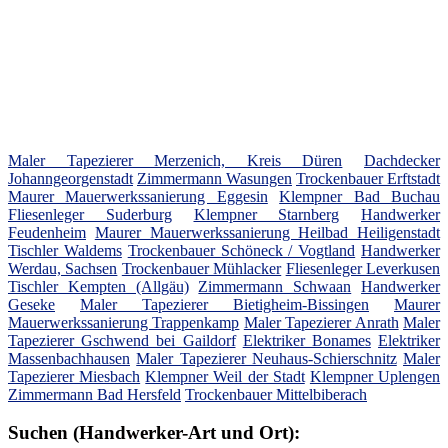
Maler Tapezierer Merzenich, Kreis Düren
Dachdecker
Johanngeorgenstadt
Zimmermann Wasungen
Trockenbauer Erftstadt
Maurer Mauerwerkssanierung Eggesin
Klempner Bad Buchau
Fliesenleger Suderburg
Klempner Starnberg
Handwerker
Feudenheim
Maurer Mauerwerkssanierung Heilbad Heiligenstadt
Tischler Waldems
Trockenbauer Schöneck / Vogtland
Handwerker
Werdau, Sachsen
Trockenbauer Mühlacker
Fliesenleger Leverkusen
Tischler Kempten (Allgäu)
Zimmermann Schwaan
Handwerker
Geseke
Maler Tapezierer Bietigheim-Bissingen
Maurer
Mauerwerkssanierung Trappenkamp
Maler Tapezierer Anrath
Maler
Tapezierer Gschwend bei Gaildorf
Elektriker Bonames
Elektriker
Massenbachhausen
Maler Tapezierer Neuhaus-Schierschnitz
Maler
Tapezierer Miesbach
Klempner Weil der Stadt
Klempner Uplengen
Zimmermann Bad Hersfeld
Trockenbauer Mittelbiberach
Suchen (Handwerker-Art und Ort):