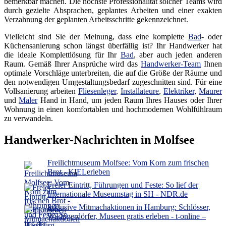
bemerkbar machen. Die höchste Professionalität solcher Teams wird
durch gezielte Absprachen, geplantes Arbeiten und einer exakten
Verzahnung der geplanten Arbeitsschritte gekennzeichnet.
Vielleicht sind Sie der Meinung, dass eine komplette
Bad
- oder
Küchensanierung schon längst überfällig ist? Ihr Handwerker hat
die ideale Komplettlösung für Ihr
Bad
, aber auch jeden anderen
Raum. Gemäß Ihrer Ansprüche wird das
Handwerker-Team
Ihnen
optimale Vorschläge unterbreiten, die auf die Größe der Räume und
den notwendigen Umgestaltungsbedarf zugeschnitten sind. Für eine
Vollsanierung arbeiten
Fliesenleger
,
Installateure
,
Elektriker
,
Maurer
und
Maler
Hand in Hand, um jeden Raum Ihres Hauses oder Ihrer
Wohnung in einen komfortablen und hochmodernen Wohlfühlraum
zu verwandeln.
Handwerker-Nachrichten in Molfsee
Freilichtmuseum Molfsee: Vom Korn zum frischen
Brot - KIELerleben
Freier Eintritt, Führungen und Feste: So lief der
Internationale Museumstag in SH - NDR.de
Inklusive Mitmachaktionen in Hamburg: Schlösser,
Wikingerdörfer, Museen gratis erleben - t-online –
Hamburg