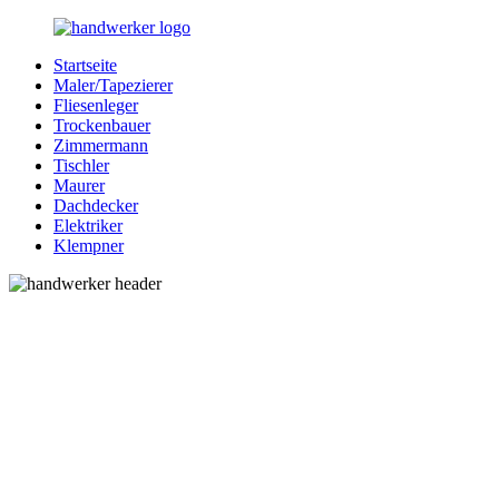
Zurück
zum
Startseite
Inhalt
Bessere-
Handwerker
Maler/Tapezierer
Handwerker.de
in
Fliesenleger
Ihrer
Trockenbauer
Nähe
Zimmermann
Tischler
Maurer
Dachdecker
Elektriker
Klempner