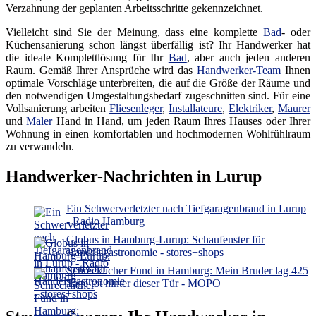
Verzahnung der geplanten Arbeitsschritte gekennzeichnet.
Vielleicht sind Sie der Meinung, dass eine komplette
Bad
- oder
Küchensanierung schon längst überfällig ist? Ihr Handwerker hat
die ideale Komplettlösung für Ihr
Bad
, aber auch jeden anderen
Raum. Gemäß Ihrer Ansprüche wird das
Handwerker-Team
Ihnen
optimale Vorschläge unterbreiten, die auf die Größe der Räume und
den notwendigen Umgestaltungsbedarf zugeschnitten sind. Für eine
Vollsanierung arbeiten
Fliesenleger
,
Installateure
,
Elektriker
,
Maurer
und
Maler
Hand in Hand, um jeden Raum Ihres Hauses oder Ihrer
Wohnung in einen komfortablen und hochmodernen Wohlfühlraum
zu verwandeln.
Handwerker-Nachrichten in Lurup
Ein Schwerverletzter nach Tiefgaragenbrand in Lurup
- Radio Hamburg
Globus in Hamburg-Lurup: Schaufenster für
Handelsgastronomie - stores+shops
Schrecklicher Fund in Hamburg: Mein Bruder lag 425
Tage tot hinter dieser Tür - MOPO