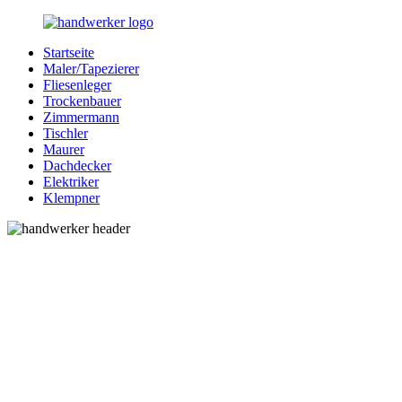
Zurück
zum
Startseite
Inhalt
Bessere-
Handwerker
Maler/Tapezierer
Handwerker.de
in
Fliesenleger
Ihrer
Trockenbauer
Nähe
Zimmermann
Tischler
Maurer
Dachdecker
Elektriker
Klempner