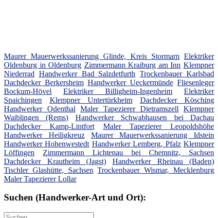
Maurer Mauerwerkssanierung Glinde, Kreis Stormarn
Elektriker
Oldenburg in Oldenburg
Zimmermann Kraiburg am Inn
Klempner
Niederrad
Handwerker Bad Salzdetfurth
Trockenbauer Karlsbad
Dachdecker Berkersheim
Handwerker Ueckermünde
Fliesenleger
Bockum-Hövel
Elektriker Billigheim-Ingenheim
Elektriker
Spaichingen
Klempner Untertürkheim
Dachdecker Kösching
Handwerker Odenthal
Maler Tapezierer Dietramszell
Klempner
Waiblingen (Rems)
Handwerker Schwabhausen bei Dachau
Dachdecker Kamp-Lintfort
Maler Tapezierer Leopoldshöhe
Handwerker Heiligkreuz
Maurer Mauerwerkssanierung Idstein
Handwerker Hohenwestedt
Handwerker Lemberg, Pfalz
Klempner
Löffingen
Zimmermann Lichtenau bei Chemnitz, Sachsen
Dachdecker Krautheim (Jagst)
Handwerker Rheinau (Baden)
Tischler Glashütte, Sachsen
Trockenbauer Wismar, Mecklenburg
Maler Tapezierer Lollar
Suchen (Handwerker-Art und Ort):
Suche