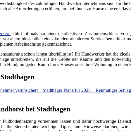
erbsfähigkeit des zukünftigen Handwerksunternehmens sind für die Gr
h alle Anforderungen erfüllen, um bei Ihnen zu Hause eine erstklassig
rkern
führt oftmals zu einem kollektiven Zusammenschluss von
ich vor allem hinsichtlich eines kundenorientierten Service bemerkbar m
lanten Arbeitsschritte gekennzeichnet.
ensanierung schon längst überfällig ist? Ihr Handwerker hat die ideal
läge unterbreiten, die auf die Größe der Räume und den notwendige
 in Hand, um jeden Raum Ihres Hauses oder Ihrer Wohnung in einen
 Stadthagen
hmer verunsichert + Stadthäger Pläne für 2025 + Reumütiger Schläge
indhorst bei Stadthagen
er Fußbodenheizung vornehmen lassen und dafür hochwertige Dienstl
Ihr Steuerberater wichtige Tipps und Hinweise darüber, wie S