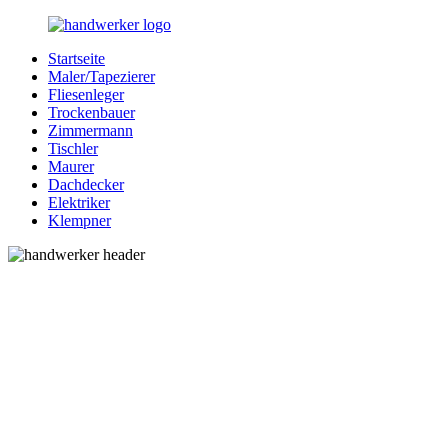
Zurück
zum
Startseite
Inhalt
Bessere-
Handwerker
Maler/Tapezierer
Handwerker.de
in
Fliesenleger
Ihrer
Trockenbauer
Nähe
Zimmermann
Tischler
Maurer
Dachdecker
Elektriker
Klempner