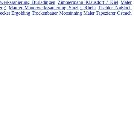
werkssanierung Burladingen
Zimmermann Klausdorf / Kiel
Maler
rg)
Maurer Mauerwerkssanierung Sinzig, Rhein
Tischler Nußloch
ecker Ergolding
Trockenbauer Moosinning
Maler Tapezierer Ostrach