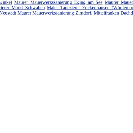
winkel
Maurer Mauerwerkssanierung Eging am See
Maurer Mauer
zierer Markt Schwaben
Maler Tapezierer Frickenhausen (Württembe
Neustadt
Maurer Mauerwerkssanierung Zirndorf, Mittelfranken
Dachd