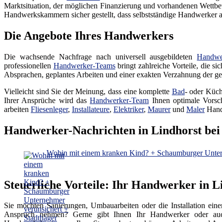
Marktsituation, der möglichen Finanzierung und vorhandenen Wettbew
Handwerkskammern sicher gestellt, dass selbstständige Handwerker auc
Die Angebote Ihres Handwerkers
Die wachsende Nachfrage nach universell ausgebildeten
Handwe
professionellen
Handwerker-Teams
bringt zahlreiche Vorteile, die s
Absprachen, geplantes Arbeiten und einer exakten Verzahnung der gep
Vielleicht sind Sie der Meinung, dass eine komplette
Bad
- oder Küch
Ihrer Ansprüche wird das
Handwerker-Team
Ihnen optimale Vorsch
arbeiten
Fliesenleger
,
Installateure
,
Elektriker
,
Maurer
und
Maler
Hand
Handwerker-Nachrichten in Lindhorst bei
Wohin mit einem kranken Kind? + Schaumburger Unterne
Steuerliche Vorteile: Ihr Handwerker in L
Sie möchten Sanierungen, Umbauarbeiten oder die Installation ein
Anspruch nehmen? Gerne gibt Ihnen Ihr Handwerker oder auch 