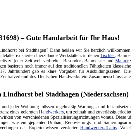
31698) – Gute Handarbeit für Ihr Haus!
Lindhorst bei Stadthagen? Dann heißen wir Sie herzlich willkomme
elalter existierten hierzulande Werkstätten, in denen
Tischler
, Baumei
eits zu jener Zeit weit verbreitet. Besonders Baumeister und
Maurer
s
gen basieren noch immer auf den traditionellen Fähigkeiten klasssic
17. Jahrhundert gab es klare Vorgaben für Ausbildungszeiten. D
der Zentralverband des Deutschen Handwerks ein Zusammenschluss a
 Lindhorst bei Stadthagen (Niedersachsen)
 und jeder Wohnung müssen regelmäßig Wartungs- und Instandsetzung
tenz eines gelernten
Handwerkers
, um zeitnah und zuverlässig erledi
irken von verschiedenen Spezialisierungsrichtungen voraus. Diese üb
tungen wie ein geplanter Umbau, Renovierungs- und Sanierungsarb
verlangen das Expertenwissen versierter
Handwerker-Teams
. Welc