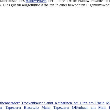
fahrtskosten des
Handwerkers
, der in Ihrem Heim Handwerksarbeiten 
n. Dies gilt für ausgeführte Arbeiten in einer bewohnten Eigentumswoh
ifhennersdorf
Trockenbauer Sankt Katharinen bei Linz am Rhein
Ma
er Tapezierer Blasewitz
Maler Tapezierer Offenbach am Main