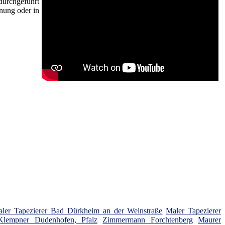
durchgeführt
nung oder in
ler Tapezierer Bad Dürkheim an der Weinstraße
Maler Tapezierer
Klempner Dudenhofen, Pfalz
Zimmermann Forchtenberg
Maurer