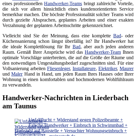
eines professionellen
Handwerker-Teams
bringt zahlreiche Vorteile,
die sich vor allem hinsichtlich eines kundenorientierten Service
bemerkbar machen. Die höchste Professionalität solcher Teams wird
durch gezielte Absprachen, geplantes Arbeiten und einer exakten
Verzahnung der geplanten Arbeitsschritte gekennzeichnet.
Vielleicht sind Sie der Meinung, dass eine komplette
Bad
- oder
Küchensanierung schon längst überfällig ist? Ihr Handwerker hat
die ideale Komplettlösung für Ihr
Bad
, aber auch jeden anderen
Raum. Gemäß Ihrer Ansprüche wird das
Handwerker-Team
Ihnen
optimale Vorschläge unterbreiten, die auf die Größe der Räume und
den notwendigen Umgestaltungsbedarf zugeschnitten sind. Für eine
Vollsanierung arbeiten
Fliesenleger
,
Installateure
,
Elektriker
,
Maurer
und
Maler
Hand in Hand, um jeden Raum Ihres Hauses oder Ihrer
Wohnung in einen komfortablen und hochmodernen Wohlfühlraum
zu verwandeln.
Handwerker-Nachrichten in Liederbach
am Taunus
Unfallflucht + Widerstand gegen Polizeibeamte +
Falsche Handwerker + Einbruch in Schwimmbad +
Diebstahl auf Baustelle + Versuchter Wohnungseinbruch +