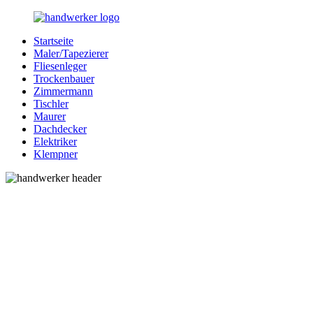
Zurück
zum
Startseite
Inhalt
Bessere-
Handwerker
Maler/Tapezierer
Handwerker.de
in
Fliesenleger
Ihrer
Trockenbauer
Nähe
Zimmermann
Tischler
Maurer
Dachdecker
Elektriker
Klempner