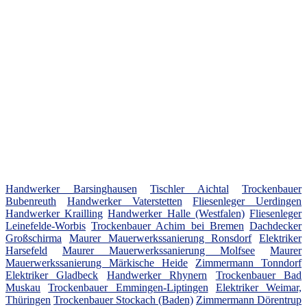
Handwerker Barsinghausen
Tischler Aichtal
Trockenbauer
Bubenreuth
Handwerker Vaterstetten
Fliesenleger Uerdingen
Handwerker Krailling
Handwerker Halle (Westfalen)
Fliesenleger
Leinefelde-Worbis
Trockenbauer Achim bei Bremen
Dachdecker
Großschirma
Maurer Mauerwerkssanierung Ronsdorf
Elektriker
Harsefeld
Maurer Mauerwerkssanierung Molfsee
Maurer
Mauerwerkssanierung Märkische Heide
Zimmermann Tonndorf
Elektriker Gladbeck
Handwerker Rhynern
Trockenbauer Bad
Muskau
Trockenbauer Emmingen-Liptingen
Elektriker Weimar,
Thüringen
Trockenbauer Stockach (Baden)
Zimmermann Dörentrup