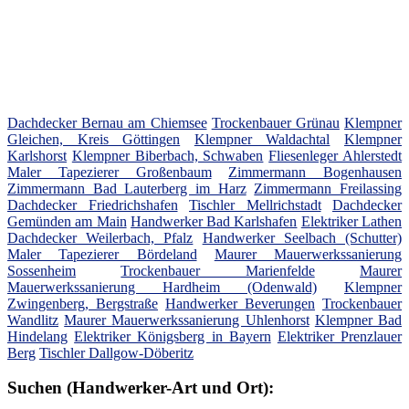
Dachdecker Bernau am Chiemsee
Trockenbauer Grünau
Klempner
Gleichen, Kreis Göttingen
Klempner Waldachtal
Klempner
Karlshorst
Klempner Biberbach, Schwaben
Fliesenleger Ahlerstedt
Maler Tapezierer Großenbaum
Zimmermann Bogenhausen
Zimmermann Bad Lauterberg im Harz
Zimmermann Freilassing
Dachdecker Friedrichshafen
Tischler Mellrichstadt
Dachdecker
Gemünden am Main
Handwerker Bad Karlshafen
Elektriker Lathen
Dachdecker Weilerbach, Pfalz
Handwerker Seelbach (Schutter)
Maler Tapezierer Bördeland
Maurer Mauerwerkssanierung
Sossenheim
Trockenbauer Marienfelde
Maurer
Mauerwerkssanierung Hardheim (Odenwald)
Klempner
Zwingenberg, Bergstraße
Handwerker Beverungen
Trockenbauer
Wandlitz
Maurer Mauerwerkssanierung Uhlenhorst
Klempner Bad
Hindelang
Elektriker Königsberg in Bayern
Elektriker Prenzlauer
Berg
Tischler Dallgow-Döberitz
Suchen (Handwerker-Art und Ort):