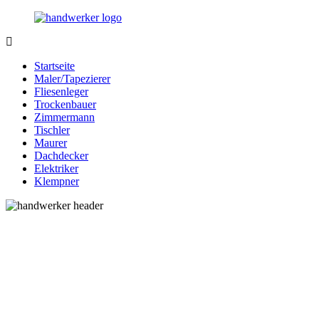
Zurück
zum
Inhalt
Bessere-
Handwerker
Handwerker.de
in
Startseite
Ihrer
Maler/Tapezierer
Nähe
Fliesenleger
Trockenbauer
Zimmermann
Tischler
Maurer
Dachdecker
Elektriker
Klempner