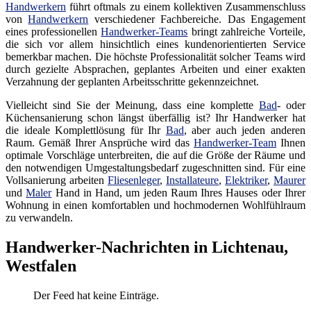
Handwerkern
führt oftmals zu einem kollektiven Zusammenschluss
von
Handwerkern
verschiedener Fachbereiche. Das Engagement
eines professionellen
Handwerker-Teams
bringt zahlreiche Vorteile,
die sich vor allem hinsichtlich eines kundenorientierten Service
bemerkbar machen. Die höchste Professionalität solcher Teams wird
durch gezielte Absprachen, geplantes Arbeiten und einer exakten
Verzahnung der geplanten Arbeitsschritte gekennzeichnet.
Vielleicht sind Sie der Meinung, dass eine komplette
Bad
- oder
Küchensanierung schon längst überfällig ist? Ihr Handwerker hat
die ideale Komplettlösung für Ihr
Bad
, aber auch jeden anderen
Raum. Gemäß Ihrer Ansprüche wird das
Handwerker-Team
Ihnen
optimale Vorschläge unterbreiten, die auf die Größe der Räume und
den notwendigen Umgestaltungsbedarf zugeschnitten sind. Für eine
Vollsanierung arbeiten
Fliesenleger
,
Installateure
,
Elektriker
,
Maurer
und
Maler
Hand in Hand, um jeden Raum Ihres Hauses oder Ihrer
Wohnung in einen komfortablen und hochmodernen Wohlfühlraum
zu verwandeln.
Handwerker-Nachrichten in Lichtenau,
Westfalen
Der Feed hat keine Einträge.