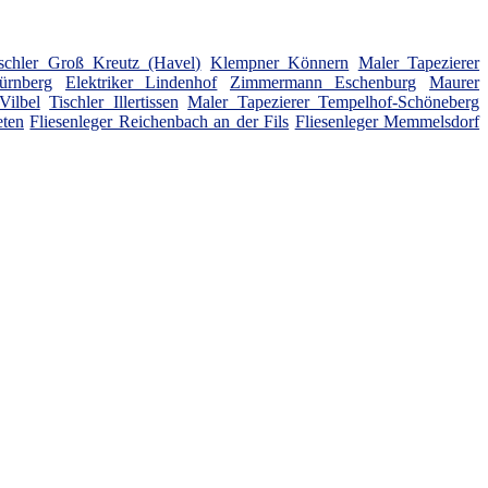
schler Groß Kreutz (Havel)
Klempner Könnern
Maler Tapezierer
ürnberg
Elektriker Lindenhof
Zimmermann Eschenburg
Maurer
ilbel
Tischler Illertissen
Maler Tapezierer Tempelhof-Schöneberg
ten
Fliesenleger Reichenbach an der Fils
Fliesenleger Memmelsdorf