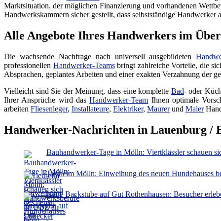
Marktsituation, der möglichen Finanzierung und vorhandenen Wettbew
Handwerkskammern sicher gestellt, dass selbstständige Handwerker auc
Alle Angebote Ihres Handwerkers im Über
Die wachsende Nachfrage nach universell ausgebildeten
Handwe
professionellen
Handwerker-Teams
bringt zahlreiche Vorteile, die s
Absprachen, geplantes Arbeiten und einer exakten Verzahnung der gep
Vielleicht sind Sie der Meinung, dass eine komplette
Bad
- oder Küch
Ihrer Ansprüche wird das
Handwerker-Team
Ihnen optimale Vorsch
arbeiten
Fliesenleger
,
Installateure
,
Elektriker
,
Maurer
und
Maler
Hand
Handwerker-Nachrichten in Lauenburg / 
Bauhandwerker-Tage in Mölln: Viertklässler schauen 
Tierheim Mölln: Einweihung des neuen Hundehauses be
Neue Backstube auf Gut Rothenhausen: Besucher erleb