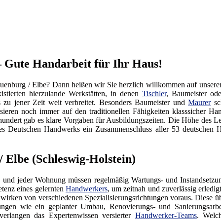
 Gute Handarbeit für Ihr Haus!
uenburg / Elbe? Dann heißen wir Sie herzlich willkommen auf unser
istierten hierzulande Werkstätten, in denen
Tischler
, Baumeister od
s zu jener Zeit weit verbreitet. Besonders Baumeister und
Maurer
sch
ieren noch immer auf den traditionellen Fähigkeiten klasssicher H
hundert gab es klare Vorgaben für Ausbildungszeiten. Die Höhe des L
nd des Deutschen Handwerks ein Zusammenschluss aller 53 deutsch
 Elbe (Schleswig-Holstein)
 und jeder Wohnung müssen regelmäßig Wartungs- und Instandsetzung
tenz eines gelernten
Handwerkers
, um zeitnah und zuverlässig erledi
irken von verschiedenen Spezialisierungsrichtungen voraus. Diese üb
tungen wie ein geplanter Umbau, Renovierungs- und Sanierungsarb
verlangen das Expertenwissen versierter
Handwerker-Teams
. Welc