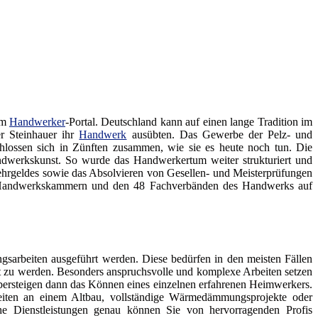
em
Handwerker
-Portal. Deutschland kann auf einen lange Tradition im
er Steinhauer ihr
Handwerk
ausübten. Das Gewerbe der Pelz- und
lossen sich in Zünften zusammen, wie sie es heute noch tun. Die
andwerkskunst. So wurde das Handwerkertum weiter strukturiert und
ehrgeldes sowie das Absolvieren von Gesellen- und Meisterprüfungen
en Handwerkskammern und den 48 Fachverbänden des Handwerks auf
sarbeiten ausgeführt werden. Diese bedürfen in den meisten Fällen
gt zu werden. Besonders anspruchsvolle und komplexe Arbeiten setzen
ersteigen dann das Können eines einzelnen erfahrenen Heimwerkers.
eiten an einem Altbau, vollständige Wärmedämmungsprojekte oder
he Dienstleistungen genau können Sie von hervorragenden Profis