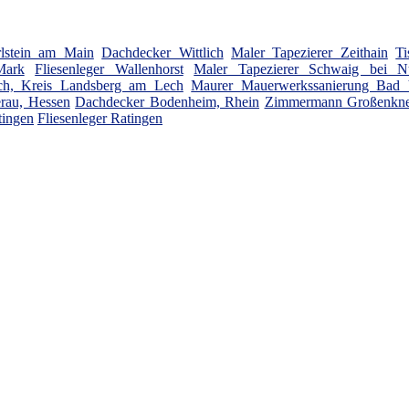
rlstein am Main
Dachdecker Wittlich
Maler Tapezierer Zeithain
Ti
Mark
Fliesenleger Wallenhorst
Maler Tapezierer Schwaig bei N
h, Kreis Landsberg am Lech
Maurer Mauerwerkssanierung Bad V
rau, Hessen
Dachdecker Bodenheim, Rhein
Zimmermann Großenkne
tingen
Fliesenleger Ratingen