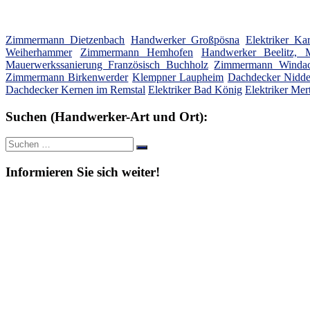
Zimmermann Dietzenbach
Handwerker Großpösna
Elektriker Ka
Weiherhammer
Zimmermann Hemhofen
Handwerker Beelitz, 
Mauerwerkssanierung Französisch Buchholz
Zimmermann Windac
Zimmermann Birkenwerder
Klempner Laupheim
Dachdecker Nidde
Dachdecker Kernen im Remstal
Elektriker Bad König
Elektriker Mer
Suchen (Handwerker-Art und Ort):
Suche
Suchen
nach:
Informieren Sie sich weiter!