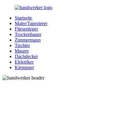
Zurück
zum
Startseite
Inhalt
Bessere-
Handwerker
Maler/Tapezierer
Handwerker.de
in
Fliesenleger
Ihrer
Trockenbauer
Nähe
Zimmermann
Tischler
Maurer
Dachdecker
Elektriker
Klempner