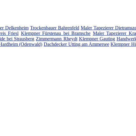
ler Delkenheim
Trockenbauer Bahrenfeld
Maler Tapezierer Dietramsze
is Friesl
Klempner Fürstenau bei Bramsche
Maler Tapezierer K
lde bei Strausberg
Zimmermann Rheydt
Klempner Gauting
Handwerk
 Hardheim (Odenwald)
Dachdecker Utting am Ammersee
Klempner H