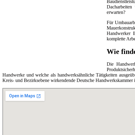
Baudienstleis
Dacharbeiten 
erwarten?
Für Umbauarbe
Mauerkonstruk
Handwerker Ih
komplette Arbe
Wie find
Die Handwerks
Produktsicherh
Handwerke und welche als handwerksähnliche Tätigkeiten ausgeübt 
Kreis- und Bezirksebene wirkendende Deutsche Handwerkskammer ist 