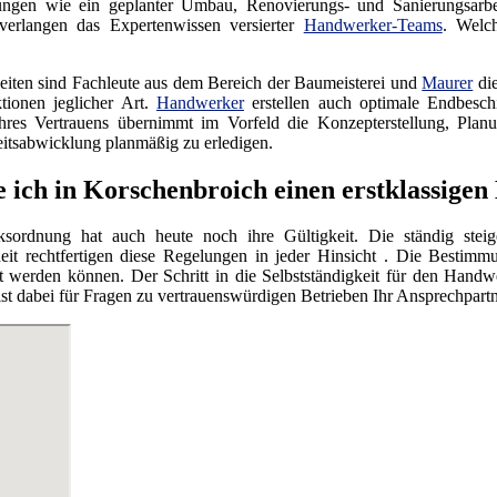
tungen wie ein geplanter Umbau, Renovierungs- und Sanierungsarb
verlangen das Expertenwissen versierter
Handwerker-Teams
. Welc
iten sind Fachleute aus dem Bereich der Baumeisterei und
Maurer
die
tionen jeglicher Art.
Handwerker
erstellen auch optimale Endbesc
res Vertrauens übernimmt im Vorfeld die Konzepterstellung, Planu
itsabwicklung planmäßig zu erledigen.
e ich in Korschenbroich einen erstklassig
ordnung hat auch heute noch ihre Gültigkeit. Die ständig steig
eit rechtfertigen diese Regelungen in jeder Hinsicht . Die Bestimmu
werden können. Der Schritt in die Selbstständigkeit für den Handwe
dabei für Fragen zu vertrauenswürdigen Betrieben Ihr Ansprechpartn