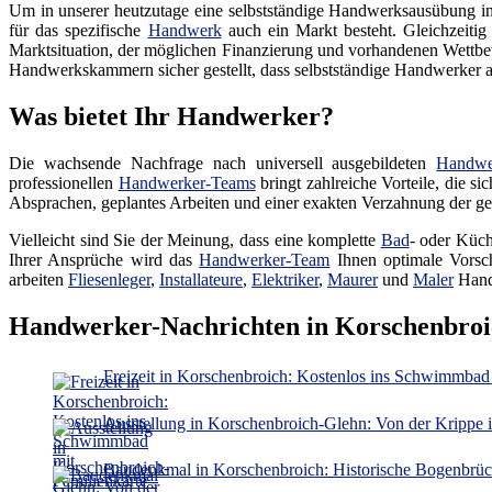
Um in unserer heutzutage eine selbstständige Handwerksausübung in ei
für das spezifische
Handwerk
auch ein Markt besteht. Gleichzeitig
Marktsituation, der möglichen Finanzierung und vorhandenen Wettbew
Handwerkskammern sicher gestellt, dass selbstständige Handwerker auc
Was bietet Ihr Handwerker?
Die wachsende Nachfrage nach universell ausgebildeten
Handwe
professionellen
Handwerker-Teams
bringt zahlreiche Vorteile, die s
Absprachen, geplantes Arbeiten und einer exakten Verzahnung der gep
Vielleicht sind Sie der Meinung, dass eine komplette
Bad
- oder Küch
Ihrer Ansprüche wird das
Handwerker-Team
Ihnen optimale Vorsch
arbeiten
Fliesenleger
,
Installateure
,
Elektriker
,
Maurer
und
Maler
Hand
Handwerker-Nachrichten in Korschenbroi
Freizeit in Korschenbroich: Kostenlos ins Schwimmbad 
Ausstellung in Korschenbroich-Glehn: Von der Krippe i
Baudenkmal in Korschenbroich: Historische Bogenbrück