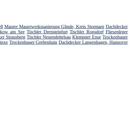
ll
Maurer Mauerwerkssanierung Glinde, Kreis Stormarn
Dachdecker
rakow am See
Tischler Drensteinfurt
Tischler Ronsdorf
Fliesenleger
er Strausberg
Tischler Neuendettelsau
Klempner Ense
Trockenbauer
ünxe
Trockenbauer Grebenhain
Dachdecker Langenhagen, Hannover