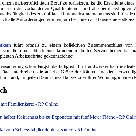
nem meisterpflichtigen Beruf zu realisieren, ist die Erstellung eines
 müssen die vorhandenen Qualifikationen und alle berufsbedingten V
erbsfähigkeit des zukünftigen Handwerksunternehmens sind für die Gr
h alle Anforderungen erfüllen, um bei Ihnen zu Hause eine erstklassig
rkern
führt oftmals zu einem kollektiven Zusammenschluss von
ich vor allem hinsichtlich eines kundenorientierten Service bemerkbar m
lanten Arbeitsschritte gekennzeichnet.
ensanierung schon längst überfällig ist? Ihr Handwerker hat die ideal
läge unterbreiten, die auf die Größe der Räume und den notwendige
 in Hand, um jeden Raum Ihres Hauses oder Ihrer Wohnung in einen
ch
mit Familienkarte - RP Online
n halber Kokusnuss bis zu Exponaten mit fünf Meter Fläche - RP Onli
e zum Schloss Myllendonk ist saniert - RP Online