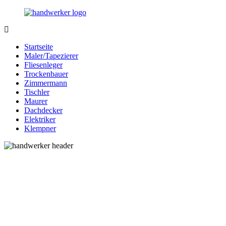
Zurück
zum
Inhalt
Bessere-
Handwerker
Handwerker.de
in
Startseite
Ihrer
Maler/Tapezierer
Nähe
Fliesenleger
Trockenbauer
Zimmermann
Tischler
Maurer
Dachdecker
Elektriker
Klempner