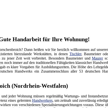
Gute Handarbeit für Ihre Wohnung!
orschenbroich? Dann heißen wir Sie herzlich willkommen auf unser
istierten hierzulande Werkstätten, in denen
Tischler
, Baumeister od
s zu jener Zeit weit verbreitet. Besonders Baumeister und
Maurer
sch
en noch immer auf den traditionellen Fähigkeiten klasssicher Handwe
 gab es klare Vorgaben für Ausbildungszeiten. Die Höhe des Lehrgel
es Deutschen Handwerks ein Zusammenschluss aller 53 deutschen
oich (Nordrhein-Westfalen)
 und jeder Wohnung müssen regelmäßig Wartungs- und Instandsetzung
tenz eines gelernten
Handwerkers
, um zeitnah und zuverlässig erledi
irken von verschiedenen Spezialisierungsrichtungen voraus. Diese üb