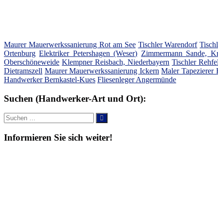
Maurer Mauerwerkssanierung Rot am See
Tischler Warendorf
Tisch
Ortenburg
Elektriker Petershagen (Weser)
Zimmermann Sande, Kre
Oberschöneweide
Klempner Reisbach, Niederbayern
Tischler Rehfe
Dietramszell
Maurer Mauerwerkssanierung Ickern
Maler Tapezierer
Handwerker Bernkastel-Kues
Fliesenleger Angermünde
Suchen (Handwerker-Art und Ort):
Suche
Suchen
nach:
Informieren Sie sich weiter!