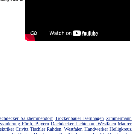
achdecker Salzhemmendorf
Trockenbauer Isernhagen
Zimmermann
sanierung Fürth, Bayern
Dachdecker Lichtenau, Westfalen
Maurer
ektriker Crivitz
Tischler Rahden, Westfalen
Handwerker Heiligkreuz