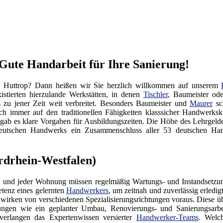
Gute Handarbeit für Ihre Sanierung!
 Huttrop? Dann heißen wir Sie herzlich willkommen auf unserem
istierten hierzulande Werkstätten, in denen
Tischler
, Baumeister od
s zu jener Zeit weit verbreitet. Besonders Baumeister und
Maurer
sch
ch immer auf den traditionellen Fähigkeiten klasssicher Handwerks
 gab es klare Vorgaben für Ausbildungszeiten. Die Höhe des Lehrgel
es Deutschen Handwerks ein Zusammenschluss aller 53 deutschen
rdrhein-Westfalen)
 und jeder Wohnung müssen regelmäßig Wartungs- und Instandsetzung
tenz eines gelernten
Handwerkers
, um zeitnah und zuverlässig erledi
irken von verschiedenen Spezialisierungsrichtungen voraus. Diese üb
tungen wie ein geplanter Umbau, Renovierungs- und Sanierungsarb
verlangen das Expertenwissen versierter
Handwerker-Teams
. Welc