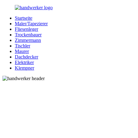
Zurück
zum
Startseite
Inhalt
Bessere-
Handwerker
Maler/Tapezierer
Handwerker.de
in
Fliesenleger
Ihrer
Trockenbauer
Nähe
Zimmermann
Tischler
Maurer
Dachdecker
Elektriker
Klempner