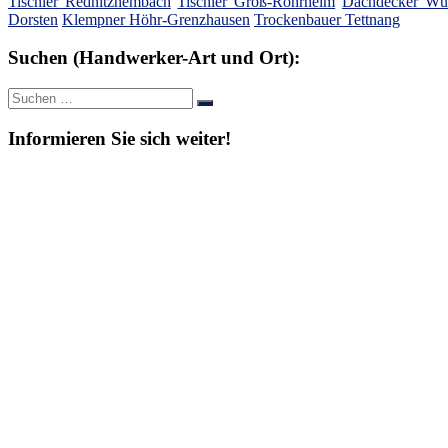
Tischler Rednitzhembach
Tischler Groß-Rohrheim
Dachdecker Wür
Dorsten
Klempner Höhr-Grenzhausen
Trockenbauer Tettnang
Suchen (Handwerker-Art und Ort):
Suche
Suchen
nach:
Informieren Sie sich weiter!