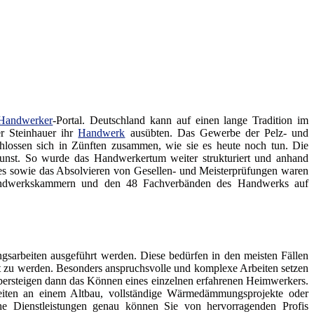
Handwerker
-Portal. Deutschland kann auf einen lange Tradition im
er Steinhauer ihr
Handwerk
ausübten. Das Gewerbe der Pelz- und
lossen sich in Zünften zusammen, wie sie es heute noch tun. Die
kunst. So wurde das Handwerkertum weiter strukturiert und anhand
des sowie das Absolvieren von Gesellen- und Meisterprüfungen waren
 Handwerkskammern und den 48 Fachverbänden des Handwerks auf
sarbeiten ausgeführt werden. Diese bedürfen in den meisten Fällen
gt zu werden. Besonders anspruchsvolle und komplexe Arbeiten setzen
ersteigen dann das Können eines einzelnen erfahrenen Heimwerkers.
eiten an einem Altbau, vollständige Wärmedämmungsprojekte oder
he Dienstleistungen genau können Sie von hervorragenden Profis