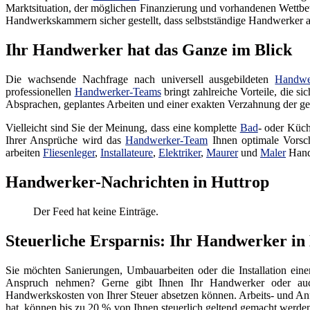
Marktsituation, der möglichen Finanzierung und vorhandenen Wettbew
Handwerkskammern sicher gestellt, dass selbstständige Handwerker auc
Ihr Handwerker hat das Ganze im Blick
Die wachsende Nachfrage nach universell ausgebildeten
Handwe
professionellen
Handwerker-Teams
bringt zahlreiche Vorteile, die s
Absprachen, geplantes Arbeiten und einer exakten Verzahnung der gep
Vielleicht sind Sie der Meinung, dass eine komplette
Bad
- oder Küch
Ihrer Ansprüche wird das
Handwerker-Team
Ihnen optimale Vorsch
arbeiten
Fliesenleger
,
Installateure
,
Elektriker
,
Maurer
und
Maler
Hand
Handwerker-Nachrichten in Huttrop
Der Feed hat keine Einträge.
Steuerliche Ersparnis: Ihr Handwerker in
Sie möchten Sanierungen, Umbauarbeiten oder die Installation ein
Anspruch nehmen? Gerne gibt Ihnen Ihr Handwerker oder auch 
Handwerkskosten von Ihrer Steuer absetzen können. Arbeits- und An
hat, können bis zu 20 % von Ihnen steuerlich geltend gemacht werde