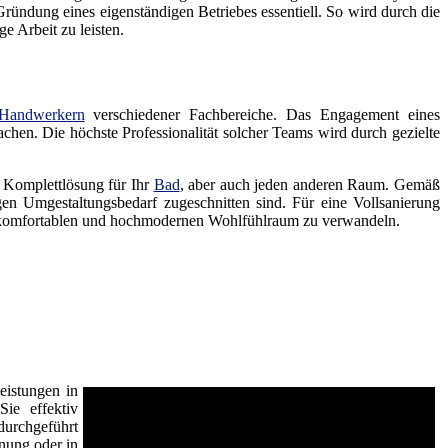
ündung eines eigenständigen Betriebes essentiell. So wird durch die
e Arbeit zu leisten.
Handwerkern
verschiedener Fachbereiche. Das Engagement eines
achen. Die höchste Professionalität solcher Teams wird durch gezielte
e Komplettlösung für Ihr
Bad
, aber auch jeden anderen Raum. Gemäß
n Umgestaltungsbedarf zugeschnitten sind. Für eine Vollsanierung
 komfortablen und hochmodernen Wohlfühlraum zu verwandeln.
eistungen in
ie effektiv
durchgeführt
nung oder in