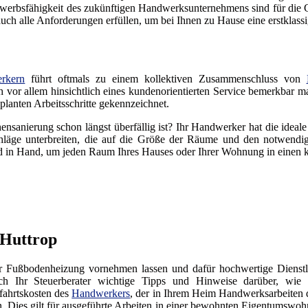
erbsfähigkeit des zukünftigen Handwerksunternehmens sind für die Gr
h alle Anforderungen erfüllen, um bei Ihnen zu Hause eine erstklassig
rkern
führt oftmals zu einem kollektiven Zusammenschluss von
ich vor allem hinsichtlich eines kundenorientierten Service bemerkbar m
lanten Arbeitsschritte gekennzeichnet.
ensanierung schon längst überfällig ist? Ihr Handwerker hat die ideal
läge unterbreiten, die auf die Größe der Räume und den notwendige
 in Hand, um jeden Raum Ihres Hauses oder Ihrer Wohnung in einen
 Huttrop
er Fußbodenheizung vornehmen lassen und dafür hochwertige Dienstl
Ihr Steuerberater wichtige Tipps und Hinweise darüber, wie S
fahrtskosten des
Handwerkers
, der in Ihrem Heim Handwerksarbeiten 
n. Dies gilt für ausgeführte Arbeiten in einer bewohnten Eigentumswoh