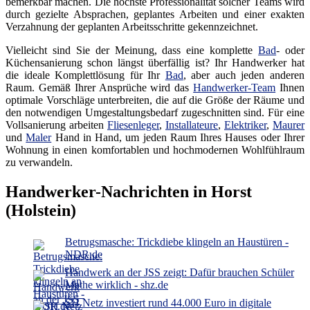
bemerkbar machen. Die höchste Professionalität solcher Teams wird
durch gezielte Absprachen, geplantes Arbeiten und einer exakten
Verzahnung der geplanten Arbeitsschritte gekennzeichnet.
Vielleicht sind Sie der Meinung, dass eine komplette
Bad
- oder
Küchensanierung schon längst überfällig ist? Ihr Handwerker hat
die ideale Komplettlösung für Ihr
Bad
, aber auch jeden anderen
Raum. Gemäß Ihrer Ansprüche wird das
Handwerker-Team
Ihnen
optimale Vorschläge unterbreiten, die auf die Größe der Räume und
den notwendigen Umgestaltungsbedarf zugeschnitten sind. Für eine
Vollsanierung arbeiten
Fliesenleger
,
Installateure
,
Elektriker
,
Maurer
und
Maler
Hand in Hand, um jeden Raum Ihres Hauses oder Ihrer
Wohnung in einen komfortablen und hochmodernen Wohlfühlraum
zu verwandeln.
Handwerker-Nachrichten in Horst
(Holstein)
Betrugsmasche: Trickdiebe klingeln an Haustüren -
NDR.de
Handwerk an der JSS zeigt: Dafür brauchen Schüler
Mathe wirklich - shz.de
SH Netz investiert rund 44.000 Euro in digitale