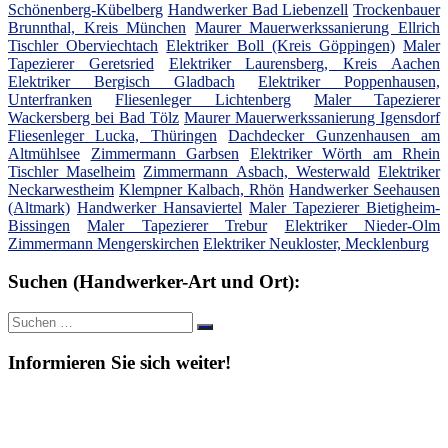
Schönenberg-Kübelberg
Handwerker Bad Liebenzell
Trockenbauer
Brunnthal, Kreis München
Maurer Mauerwerkssanierung Ellrich
Tischler Oberviechtach
Elektriker Boll (Kreis Göppingen)
Maler
Tapezierer Geretsried
Elektriker Laurensberg, Kreis Aachen
Elektriker Bergisch Gladbach
Elektriker Poppenhausen,
Unterfranken
Fliesenleger Lichtenberg
Maler Tapezierer
Wackersberg bei Bad Tölz
Maurer Mauerwerkssanierung Igensdorf
Fliesenleger Lucka, Thüringen
Dachdecker Gunzenhausen am
Altmühlsee
Zimmermann Garbsen
Elektriker Wörth am Rhein
Tischler Maselheim
Zimmermann Asbach, Westerwald
Elektriker
Neckarwestheim
Klempner Kalbach, Rhön
Handwerker Seehausen
(Altmark)
Handwerker Hansaviertel
Maler Tapezierer Bietigheim-
Bissingen
Maler Tapezierer Trebur
Elektriker Nieder-Olm
Zimmermann Mengerskirchen
Elektriker Neukloster, Mecklenburg
Suchen (Handwerker-Art und Ort):
Suche
Suchen
nach:
Informieren Sie sich weiter!