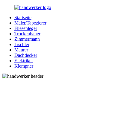
Zurück
zum
Startseite
Inhalt
Bessere-
Handwerker
Maler/Tapezierer
Handwerker.de
in
Fliesenleger
Ihrer
Trockenbauer
Nähe
Zimmermann
Tischler
Maurer
Dachdecker
Elektriker
Klempner