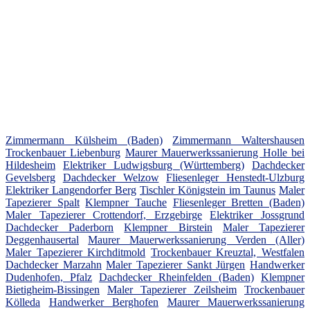
Zimmermann Külsheim (Baden)
Zimmermann Waltershausen
Trockenbauer Liebenburg
Maurer Mauerwerkssanierung Holle bei
Hildesheim
Elektriker Ludwigsburg (Württemberg)
Dachdecker
Gevelsberg
Dachdecker Welzow
Fliesenleger Henstedt-Ulzburg
Elektriker Langendorfer Berg
Tischler Königstein im Taunus
Maler
Tapezierer Spalt
Klempner Tauche
Fliesenleger Bretten (Baden)
Maler Tapezierer Crottendorf, Erzgebirge
Elektriker Jossgrund
Dachdecker Paderborn
Klempner Birstein
Maler Tapezierer
Deggenhausertal
Maurer Mauerwerkssanierung Verden (Aller)
Maler Tapezierer Kirchditmold
Trockenbauer Kreuztal, Westfalen
Dachdecker Marzahn
Maler Tapezierer Sankt Jürgen
Handwerker
Dudenhofen, Pfalz
Dachdecker Rheinfelden (Baden)
Klempner
Bietigheim-Bissingen
Maler Tapezierer Zeilsheim
Trockenbauer
Kölleda
Handwerker Berghofen
Maurer Mauerwerkssanierung