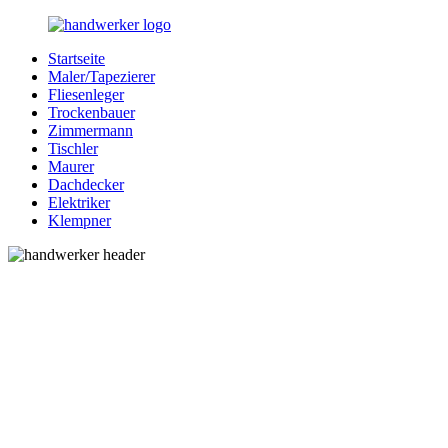
Zurück
zum
Startseite
Inhalt
Bessere-
Handwerker
Maler/Tapezierer
Handwerker.de
in
Fliesenleger
Ihrer
Trockenbauer
Nähe
Zimmermann
Tischler
Maurer
Dachdecker
Elektriker
Klempner