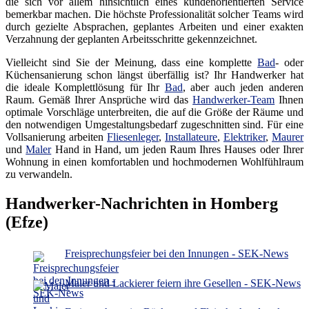
die sich vor allem hinsichtlich eines kundenorientierten Service
bemerkbar machen. Die höchste Professionalität solcher Teams wird
durch gezielte Absprachen, geplantes Arbeiten und einer exakten
Verzahnung der geplanten Arbeitsschritte gekennzeichnet.
Vielleicht sind Sie der Meinung, dass eine komplette
Bad
- oder
Küchensanierung schon längst überfällig ist? Ihr Handwerker hat
die ideale Komplettlösung für Ihr
Bad
, aber auch jeden anderen
Raum. Gemäß Ihrer Ansprüche wird das
Handwerker-Team
Ihnen
optimale Vorschläge unterbreiten, die auf die Größe der Räume und
den notwendigen Umgestaltungsbedarf zugeschnitten sind. Für eine
Vollsanierung arbeiten
Fliesenleger
,
Installateure
,
Elektriker
,
Maurer
und
Maler
Hand in Hand, um jeden Raum Ihres Hauses oder Ihrer
Wohnung in einen komfortablen und hochmodernen Wohlfühlraum
zu verwandeln.
Handwerker-Nachrichten in Homberg
(Efze)
Freisprechungsfeier bei den Innungen - SEK-News
Maler und Lackierer feiern ihre Gesellen - SEK-News