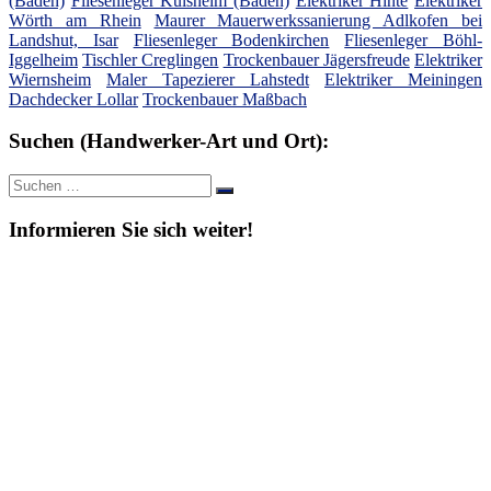
(Baden)
Fliesenleger Külsheim (Baden)
Elektriker Hinte
Elektriker
Wörth am Rhein
Maurer Mauerwerkssanierung Adlkofen bei
Landshut, Isar
Fliesenleger Bodenkirchen
Fliesenleger Böhl-
Iggelheim
Tischler Creglingen
Trockenbauer Jägersfreude
Elektriker
Wiernsheim
Maler Tapezierer Lahstedt
Elektriker Meiningen
Dachdecker Lollar
Trockenbauer Maßbach
Suchen (Handwerker-Art und Ort):
Suche
Suchen
nach:
Informieren Sie sich weiter!