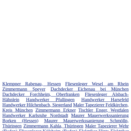
Klempner Rabenau, Hessen
Fliesenleger Wesel am Rhein
Zimmermann Speyer
Dachdecker Eichenau bei München
Dachdecker Forchheim, Oberfranken
Fliesenleger Alsbach-
Hähnlein
Handwerker Pfullingen
Handwerker Harsefeld
Handwerker Hilchenbach, Siegerland
Maler Tapezierer Feldkirchen,
Kreis München
Zimmermann Erkner
Tischler Enger, Westfalen
Handwerker Karlsruhe Nordstadt
Maurer Mauerwerkssanierung
Borken (Hessen)
Maurer Mauerwerkssanierung Schmölln,
Thüringen
Zimmermann Kahla, Thüringen
Maler Tapezierer Wehr