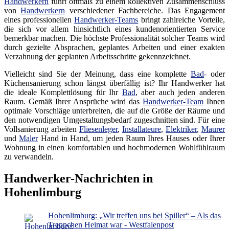
Handwerkern
führt oftmals zu einem kollektiven Zusammenschluss
von
Handwerkern
verschiedener Fachbereiche. Das Engagement
eines professionellen
Handwerker-Teams
bringt zahlreiche Vorteile,
die sich vor allem hinsichtlich eines kundenorientierten Service
bemerkbar machen. Die höchste Professionalität solcher Teams wird
durch gezielte Absprachen, geplantes Arbeiten und einer exakten
Verzahnung der geplanten Arbeitsschritte gekennzeichnet.
Vielleicht sind Sie der Meinung, dass eine komplette
Bad
- oder
Küchensanierung schon längst überfällig ist? Ihr Handwerker hat
die ideale Komplettlösung für Ihr
Bad
, aber auch jeden anderen
Raum. Gemäß Ihrer Ansprüche wird das
Handwerker-Team
Ihnen
optimale Vorschläge unterbreiten, die auf die Größe der Räume und
den notwendigen Umgestaltungsbedarf zugeschnitten sind. Für eine
Vollsanierung arbeiten
Fliesenleger
,
Installateure
,
Elektriker
,
Maurer
und
Maler
Hand in Hand, um jeden Raum Ihres Hauses oder Ihrer
Wohnung in einen komfortablen und hochmodernen Wohlfühlraum
zu verwandeln.
Handwerker-Nachrichten in
Hohenlimburg
Hohenlimburg: „Wir treffen uns bei Spiller“ – Als das
Treppchen Heimat war - Westfalenpost