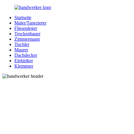
Zurück
zum
Startseite
Inhalt
Bessere-
Handwerker
Maler/Tapezierer
Handwerker.de
in
Fliesenleger
Ihrer
Trockenbauer
Nähe
Zimmermann
Tischler
Maurer
Dachdecker
Elektriker
Klempner