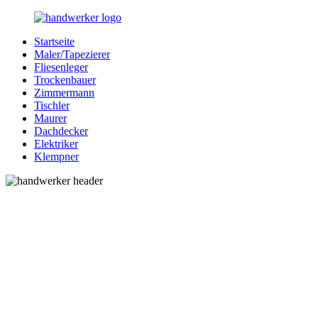
Zurück
zum
Startseite
Inhalt
Bessere-
Handwerker
Maler/Tapezierer
Handwerker.de
in
Fliesenleger
Ihrer
Trockenbauer
Nähe
Zimmermann
Tischler
Maurer
Dachdecker
Elektriker
Klempner