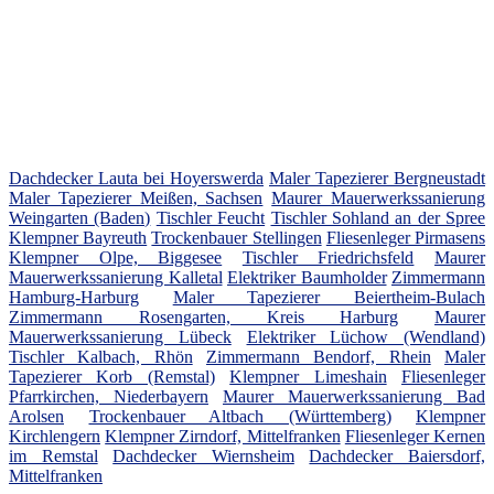
Dachdecker Lauta bei Hoyerswerda
Maler Tapezierer Bergneustadt
Maler Tapezierer Meißen, Sachsen
Maurer Mauerwerkssanierung
Weingarten (Baden)
Tischler Feucht
Tischler Sohland an der Spree
Klempner Bayreuth
Trockenbauer Stellingen
Fliesenleger Pirmasens
Klempner Olpe, Biggesee
Tischler Friedrichsfeld
Maurer
Mauerwerkssanierung Kalletal
Elektriker Baumholder
Zimmermann
Hamburg-Harburg
Maler Tapezierer Beiertheim-Bulach
Zimmermann Rosengarten, Kreis Harburg
Maurer
Mauerwerkssanierung Lübeck
Elektriker Lüchow (Wendland)
Tischler Kalbach, Rhön
Zimmermann Bendorf, Rhein
Maler
Tapezierer Korb (Remstal)
Klempner Limeshain
Fliesenleger
Pfarrkirchen, Niederbayern
Maurer Mauerwerkssanierung Bad
Arolsen
Trockenbauer Altbach (Württemberg)
Klempner
Kirchlengern
Klempner Zirndorf, Mittelfranken
Fliesenleger Kernen
im Remstal
Dachdecker Wiernsheim
Dachdecker Baiersdorf,
Mittelfranken