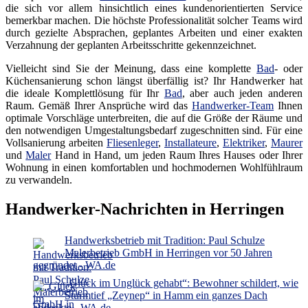
die sich vor allem hinsichtlich eines kundenorientierten Service
bemerkbar machen. Die höchste Professionalität solcher Teams wird
durch gezielte Absprachen, geplantes Arbeiten und einer exakten
Verzahnung der geplanten Arbeitsschritte gekennzeichnet.
Vielleicht sind Sie der Meinung, dass eine komplette
Bad
- oder
Küchensanierung schon längst überfällig ist? Ihr Handwerker hat
die ideale Komplettlösung für Ihr
Bad
, aber auch jeden anderen
Raum. Gemäß Ihrer Ansprüche wird das
Handwerker-Team
Ihnen
optimale Vorschläge unterbreiten, die auf die Größe der Räume und
den notwendigen Umgestaltungsbedarf zugeschnitten sind. Für eine
Vollsanierung arbeiten
Fliesenleger
,
Installateure
,
Elektriker
,
Maurer
und
Maler
Hand in Hand, um jeden Raum Ihres Hauses oder Ihrer
Wohnung in einen komfortablen und hochmodernen Wohlfühlraum
zu verwandeln.
Handwerker-Nachrichten in Herringen
Handwerksbetrieb mit Tradition: Paul Schulze
Malerbetrieb GmbH in Herringen vor 50 Jahren
gegründet - WA.de
„Glück im Unglück gehabt“: Bewohner schildert, wie
Sturmtief „Zeynep“ in Hamm ein ganzes Dach
abdeckte - WA.de