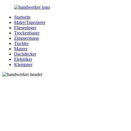
Zurück
zum
Startseite
Inhalt
Bessere-
Handwerker
Maler/Tapezierer
Handwerker.de
in
Fliesenleger
Ihrer
Trockenbauer
Nähe
Zimmermann
Tischler
Maurer
Dachdecker
Elektriker
Klempner