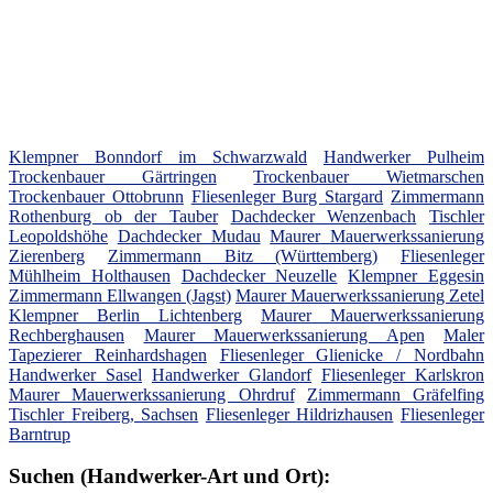
Klempner Bonndorf im Schwarzwald
Handwerker Pulheim
Trockenbauer Gärtringen
Trockenbauer Wietmarschen
Trockenbauer Ottobrunn
Fliesenleger Burg Stargard
Zimmermann
Rothenburg ob der Tauber
Dachdecker Wenzenbach
Tischler
Leopoldshöhe
Dachdecker Mudau
Maurer Mauerwerkssanierung
Zierenberg
Zimmermann Bitz (Württemberg)
Fliesenleger
Mühlheim Holthausen
Dachdecker Neuzelle
Klempner Eggesin
Zimmermann Ellwangen (Jagst)
Maurer Mauerwerkssanierung Zetel
Klempner Berlin Lichtenberg
Maurer Mauerwerkssanierung
Rechberghausen
Maurer Mauerwerkssanierung Apen
Maler
Tapezierer Reinhardshagen
Fliesenleger Glienicke / Nordbahn
Handwerker Sasel
Handwerker Glandorf
Fliesenleger Karlskron
Maurer Mauerwerkssanierung Ohrdruf
Zimmermann Gräfelfing
Tischler Freiberg, Sachsen
Fliesenleger Hildrizhausen
Fliesenleger
Barntrup
Suchen (Handwerker-Art und Ort):