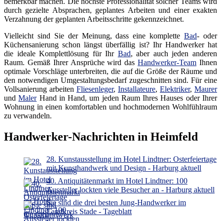
bemerkbar machen. Die höchste Professionalität solcher Teams wird
durch gezielte Absprachen, geplantes Arbeiten und einer exakten
Verzahnung der geplanten Arbeitsschritte gekennzeichnet.
Vielleicht sind Sie der Meinung, dass eine komplette
Bad
- oder
Küchensanierung schon längst überfällig ist? Ihr Handwerker hat
die ideale Komplettlösung für Ihr
Bad
, aber auch jeden anderen
Raum. Gemäß Ihrer Ansprüche wird das
Handwerker-Team
Ihnen
optimale Vorschläge unterbreiten, die auf die Größe der Räume und
den notwendigen Umgestaltungsbedarf zugeschnitten sind. Für eine
Vollsanierung arbeiten
Fliesenleger
,
Installateure
,
Elektriker
,
Maurer
und
Maler
Hand in Hand, um jeden Raum Ihres Hauses oder Ihrer
Wohnung in einen komfortablen und hochmodernen Wohlfühlraum
zu verwandeln.
Handwerker-Nachrichten in Heimfeld
28. Kunstausstellung im Hotel Lindtner: Osterfeiertage
mit Kunsthandwerk und Design - Harburg aktuell
40. Antiquitätenmarkt im Hotel Lindtner: 100
Aussteller lockten viele Besucher an - Harburg aktuell
Sie sind die drei besten Jung-Handwerker im
Landkreis Stade - Tageblatt