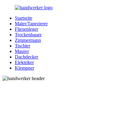
Zurück
zum
Startseite
Inhalt
Bessere-
Handwerker
Maler/Tapezierer
Handwerker.de
in
Fliesenleger
Ihrer
Trockenbauer
Nähe
Zimmermann
Tischler
Maurer
Dachdecker
Elektriker
Klempner