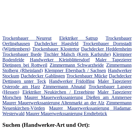
Trockenbauer Neureut
Elektriker Satrup
Trockenbauer
Oerlinghausen
Dachdecker Hagsfeld
Trockenbauer Dornstadt
(Württemberg)
Trockenbauer Klostertor
Dachdecker Heddernheim
Trockenbauer Ilsede
Tischler Malsch (Kreis Karlsruhe)
Klempner
Bodenfelde
Handwerker Kleinblittersdorf
Maler Tapezierer
Dietingen bei Rottweil
Zimmermann Schwarzheide
Zimmermann
Stolberg (Rheinland)
Klempner Ebersbach / Sachsen
Handwerker
Stockum
Dachdecker Gablingen
Trockenbauer Mücke
Dachdecker
Dettingen unter Teck
Handwerker Fridolfing
Maler Tapezierer
Osterode am Harz
Zimmermann Ahnatal
Trockenbauer Langen
(Hessen)
Elektriker Neukirchen / Erzgebirge
Maler Tapezierer
Morschen
Maurer Mauerwerkssanierung Dießen am Ammersee
Maurer Mauerwerkssanierung Altenmarkt an der Alz
Zimmermann
Neuenkirchen-Vörden
Maurer Mauerwerkssanierung Hadamar,
Westerwald
Maurer Mauerwerkssanierung Erndtebrück
Suchen (Handwerker-Art und Ort):