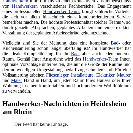
Handwerkern
führt oftmals zu einem kollektiven Zusammenschluss
von
Handwerkern
verschiedener Fachbereiche. Das Engagement
eines professionellen
Handwerker-Teams
bringt zahlreiche Vorteile,
die sich vor allem hinsichtlich eines kundenorientierten Service
bemerkbar machen. Die höchste Professionalität solcher Teams wird
durch gezielte Absprachen, geplantes Arbeiten und einer exakten
Verzahnung der geplanten Arbeitsschritte gekennzeichnet.
Vielleicht sind Sie der Meinung, dass eine komplette
Bad
- oder
Küchensanierung schon längst überfällig ist? Ihr Handwerker hat
die ideale Komplettlösung für Ihr
Bad
, aber auch jeden anderen
Raum. Gemäß Ihrer Ansprüche wird das
Handwerker-Team
Ihnen
optimale Vorschläge unterbreiten, die auf die Größe der Räume und
den notwendigen Umgestaltungsbedarf zugeschnitten sind. Für eine
Vollsanierung arbeiten
Fliesenleger
,
Installateure
,
Elektriker
,
Maurer
und
Maler
Hand in Hand, um jeden Raum Ihres Hauses oder Ihrer
Wohnung in einen komfortablen und hochmodernen Wohlfühlraum
zu verwandeln.
Handwerker-Nachrichten in Heidesheim
am Rhein
Der Feed hat keine Einträge.