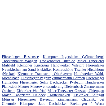
Fliesenleger Bestensee
Klempner Ingersheim (Württemberg)
Trockenbauer Wangen
Trockenbauer Buchloe
Maler Tapezierer
Malsfeld
Klempner Knetzgau
Handwerker Wilstorf
Fliesenleger
Neunkirchen am Sand
Elektriker Konradshöhe
Tischler Hirschhorn
(Neckar)
Klempner Traunstein, Oberbayern
Handwerker Wald-
Michelbach
Fliesenleger Pegnitz
Zimmermann Barmen
Fliesenleger
Hünfelden
Fliesenleger Selm
Dachdecker Pyrbaum
Handwerker
Plankstadt
Maurer Mauerwerkssanierung Dietzenbach
Zimmermann
Ötisheim
Elektriker Wanfried
Maler Tapezierer Grassau, Chiemgau
Maler Tapezierer Heideck, Mittelfranken
Elektriker Stuttgart
Münster
Fliesenleger Bayreuth
Zimmermann Claußnitz bei
Chemnitz
Klempner Jade
Dachdecker Breitungen / Werra