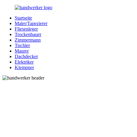
Zurück
zum
Startseite
Inhalt
Bessere-
Handwerker
Maler/Tapezierer
Handwerker.de
in
Fliesenleger
Ihrer
Trockenbauer
Nähe
Zimmermann
Tischler
Maurer
Dachdecker
Elektriker
Klempner