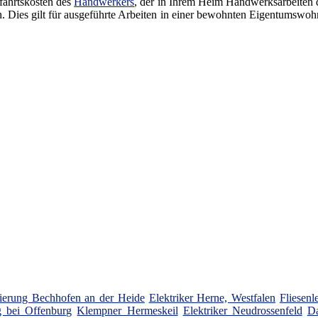
fahrtskosten des
Handwerkers
, der in Ihrem Heim Handwerksarbeiten 
n. Dies gilt für ausgeführte Arbeiten in einer bewohnten Eigentumswoh
erung Bechhofen an der Heide
Elektriker Herne, Westfalen
Fliesen
 bei Offenburg
Klempner Hermeskeil
Elektriker Neudrossenfeld
Da