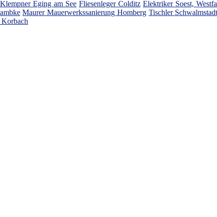
Klempner Eging am See
Fliesenleger Colditz
Elektriker Soest, Westfa
rambke
Maurer Mauerwerkssanierung Homberg
Tischler Schwalmstad
 Korbach