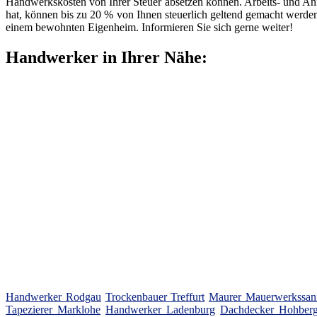
Handwerkskosten von Ihrer Steuer absetzen können. Arbeits- und An
hat, können bis zu 20 % von Ihnen steuerlich geltend gemacht werde
einem bewohnten Eigenheim. Informieren Sie sich gerne weiter!
Handwerker in Ihrer Nähe:
Handwerker Rodgau
Trockenbauer Treffurt
Maurer Mauerwerkssani
Tapezierer Marklohe
Handwerker Ladenburg
Dachdecker Hohberg