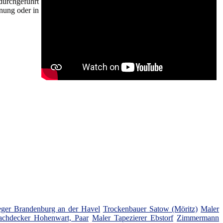
durchgeführt
nung oder in
leger Brandenburg an der Havel
Trockenbauer Satow (Möritz)
Maler
chdecker Hohenwart, Paar
Maler Tapezierer Ebstorf
Zimmermann