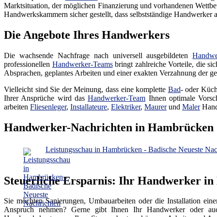
Marktsituation, der möglichen Finanzierung und vorhandenen Wettbew
Handwerkskammern sicher gestellt, dass selbstständige Handwerker auc
Die Angebote Ihres Handwerkers
Die wachsende Nachfrage nach universell ausgebildeten
Handwe
professionellen
Handwerker-Teams
bringt zahlreiche Vorteile, die s
Absprachen, geplantes Arbeiten und einer exakten Verzahnung der gep
Vielleicht sind Sie der Meinung, dass eine komplette
Bad
- oder Küch
Ihrer Ansprüche wird das
Handwerker-Team
Ihnen optimale Vorsch
arbeiten
Fliesenleger
,
Installateure
,
Elektriker
,
Maurer
und
Maler
Hand
Handwerker-Nachrichten in Hambrücken
Leistungsschau in Hambrücken - Badische Neueste Nac
Steuerliche Ersparnis: Ihr Handwerker i
Sie möchten Sanierungen, Umbauarbeiten oder die Installation ein
Anspruch nehmen? Gerne gibt Ihnen Ihr Handwerker oder auch 