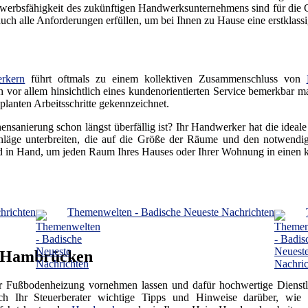
erbsfähigkeit des zukünftigen Handwerksunternehmens sind für die Gr
h alle Anforderungen erfüllen, um bei Ihnen zu Hause eine erstklassig
rkern
führt oftmals zu einem kollektiven Zusammenschluss von
ich vor allem hinsichtlich eines kundenorientierten Service bemerkbar m
lanten Arbeitsschritte gekennzeichnet.
ensanierung schon längst überfällig ist? Ihr Handwerker hat die ideal
läge unterbreiten, die auf die Größe der Räume und den notwendige
 in Hand, um jeden Raum Ihres Hauses oder Ihrer Wohnung in einen
hrichten
Themenwelten - Badische Neueste Nachrichten
n Hambrücken
er Fußbodenheizung vornehmen lassen und dafür hochwertige Dienstl
Ihr Steuerberater wichtige Tipps und Hinweise darüber, wie S