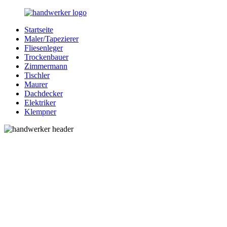
Zurück
zum
Startseite
Inhalt
Bessere-
Handwerker
Maler/Tapezierer
Handwerker.de
in
Fliesenleger
Ihrer
Trockenbauer
Nähe
Zimmermann
Tischler
Maurer
Dachdecker
Elektriker
Klempner