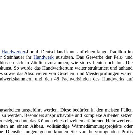
m
Handwerker
-Portal. Deutschland kann auf einen lange Tradition im
er Steinhauer ihr
Handwerk
ausübten. Das Gewerbe der Pelz- und
lossen sich in Zünften zusammen, wie sie es heute noch tun. Die
skunst. So wurde das Handwerkertum weiter strukturiert und anhand
des sowie das Absolvieren von Gesellen- und Meisterprüfungen waren
 Handwerkskammern und den 48 Fachverbänden des Handwerks auf
sarbeiten ausgeführt werden. Diese bedürfen in den meisten Fällen
gt zu werden. Besonders anspruchsvolle und komplexe Arbeiten setzen
ersteigen dann das Können eines einzelnen erfahrenen Heimwerkers.
eiten an einem Altbau, vollständige Wärmedämmungsprojekte oder
he Dienstleistungen genau können Sie von hervorragenden Profis