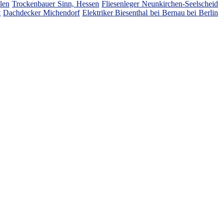
len
Trockenbauer Sinn, Hessen
Fliesenleger Neunkirchen-Seelscheid
t
Dachdecker Michendorf
Elektriker Biesenthal bei Bernau bei Berlin