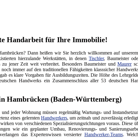
 Handarbeit für Ihre Immobilie!
Hambrücken? Dann heißen wir Sie herzlich willkommen auf unsere
istierten hierzulande Werkstätten, in denen
Tischler
, Baumeister od
s zu jener Zeit weit verbreitet. Besonders Baumeister und
Maurer
sch
noch immer auf den traditionellen Fähigkeiten klasssicher Handwerk
 gab es klare Vorgaben für Ausbildungszeiten. Die Höhe des Lehrgel
es Deutschen Handwerks ein Zusammenschluss aller 53 deutschen
 in Hambrücken (Baden-Württemberg)
 und jeder Wohnung müssen regelmäßig Wartungs- und Instandsetzung
tenz eines gelernten
Handwerkers
, um zeitnah und zuverlässig erledi
irken von verschiedenen Spezialisierungsrichtungen voraus. Diese üb
tungen wie ein geplanter Umbau, Renovierungs- und Sanierungsarb
verlangen das Expertenwissen versierter
Handwerker-Teams
. Welc