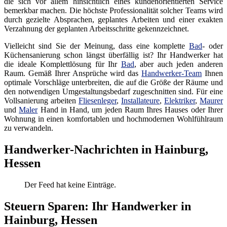
die sich vor allem hinsichtlich eines kundenorientierten Service
bemerkbar machen. Die höchste Professionalität solcher Teams wird
durch gezielte Absprachen, geplantes Arbeiten und einer exakten
Verzahnung der geplanten Arbeitsschritte gekennzeichnet.
Vielleicht sind Sie der Meinung, dass eine komplette
Bad
- oder
Küchensanierung schon längst überfällig ist? Ihr Handwerker hat
die ideale Komplettlösung für Ihr
Bad
, aber auch jeden anderen
Raum. Gemäß Ihrer Ansprüche wird das
Handwerker-Team
Ihnen
optimale Vorschläge unterbreiten, die auf die Größe der Räume und
den notwendigen Umgestaltungsbedarf zugeschnitten sind. Für eine
Vollsanierung arbeiten
Fliesenleger
,
Installateure
,
Elektriker
,
Maurer
und
Maler
Hand in Hand, um jeden Raum Ihres Hauses oder Ihrer
Wohnung in einen komfortablen und hochmodernen Wohlfühlraum
zu verwandeln.
Handwerker-Nachrichten in Hainburg,
Hessen
Der Feed hat keine Einträge.
Steuern Sparen: Ihr Handwerker in
Hainburg, Hessen