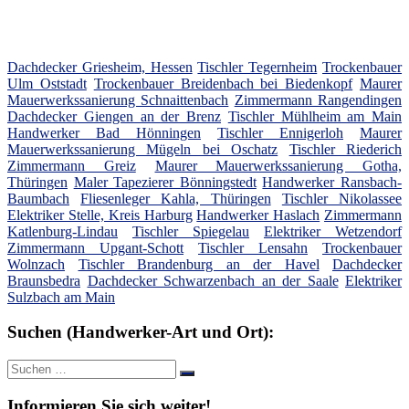
Dachdecker Griesheim, Hessen
Tischler Tegernheim
Trockenbauer
Ulm Oststadt
Trockenbauer Breidenbach bei Biedenkopf
Maurer
Mauerwerkssanierung Schnaittenbach
Zimmermann Rangendingen
Dachdecker Giengen an der Brenz
Tischler Mühlheim am Main
Handwerker Bad Hönningen
Tischler Ennigerloh
Maurer
Mauerwerkssanierung Mügeln bei Oschatz
Tischler Riederich
Zimmermann Greiz
Maurer Mauerwerkssanierung Gotha,
Thüringen
Maler Tapezierer Bönningstedt
Handwerker Ransbach-
Baumbach
Fliesenleger Kahla, Thüringen
Tischler Nikolassee
Elektriker Stelle, Kreis Harburg
Handwerker Haslach
Zimmermann
Katlenburg-Lindau
Tischler Spiegelau
Elektriker Wetzendorf
Zimmermann Upgant-Schott
Tischler Lensahn
Trockenbauer
Wolnzach
Tischler Brandenburg an der Havel
Dachdecker
Braunsbedra
Dachdecker Schwarzenbach an der Saale
Elektriker
Sulzbach am Main
Suchen (Handwerker-Art und Ort):
Suche
Suchen
nach:
Informieren Sie sich weiter!