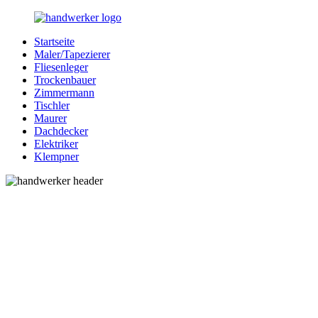
Zurück
zum
Startseite
Inhalt
Bessere-
Handwerker
Maler/Tapezierer
Handwerker.de
in
Fliesenleger
Ihrer
Trockenbauer
Nähe
Zimmermann
Tischler
Maurer
Dachdecker
Elektriker
Klempner