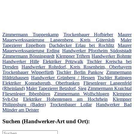
Zimmermann Trappenkamp
Trockenbauer Hofbieber
Maurer
Mauerwerkssanierung Langenberg, Kreis Gütersloh
Maler
Tapezierer Eppelborn
Dachdecker Erlau bei Rochlitz
Maurer
Mauerwerkssanierung Erding
Handwerker Pforzheim Südoststadt
Zimmermann Bönningstedt
Klempner Triftern
Handwerker Bohmte
Handwerker Hille
Elektriker Pritzwalk
Tischler Kreischa bei
Dresden
Handwerker Rohrdorf, Kreis Rosenheim, Oberbayern
Trockenbauer Wipperfürth
Tischler Berlin Pankow
Zimmermann
Hildrizhausen
Handwerker Grünberg / Hessen
Tischler Ratingen
Elektriker Konradsreuth, Oberfranken
Fliesenleger Langenfeld
(Rheinland)
Maler Tapezierer Betzdorf, Sieg
Zimmermann Kraichtal
Fliesenleger Ibbenbüren
Zimmermann Wolfschlugen
Klempner
Sylt-Ost
Elektriker Hohentengen am Hochrhein
Klempner
Philippsburg (Baden)
Trockenbauer Lollar
Handwerker Bad
Münder am Deister
Suchen (Handwerker-Art und Ort):
Suche