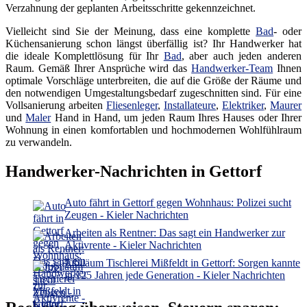
Verzahnung der geplanten Arbeitsschritte gekennzeichnet.
Vielleicht sind Sie der Meinung, dass eine komplette
Bad
- oder
Küchensanierung schon längst überfällig ist? Ihr Handwerker hat
die ideale Komplettlösung für Ihr
Bad
, aber auch jeden anderen
Raum. Gemäß Ihrer Ansprüche wird das
Handwerker-Team
Ihnen
optimale Vorschläge unterbreiten, die auf die Größe der Räume und
den notwendigen Umgestaltungsbedarf zugeschnitten sind. Für eine
Vollsanierung arbeiten
Fliesenleger
,
Installateure
,
Elektriker
,
Maurer
und
Maler
Hand in Hand, um jeden Raum Ihres Hauses oder Ihrer
Wohnung in einen komfortablen und hochmodernen Wohlfühlraum
zu verwandeln.
Handwerker-Nachrichten in Gettorf
Auto fährt in Gettorf gegen Wohnhaus: Polizei sucht
Zeugen - Kieler Nachrichten
Arbeiten als Rentner: Das sagt ein Handwerker zur
Aktivrente - Kieler Nachrichten
Jubiläum Tischlerei Mißfeldt in Gettorf: Sorgen kannte
in 125 Jahren jede Generation - Kieler Nachrichten