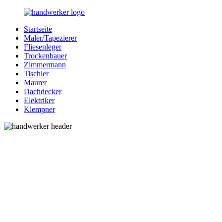
Zurück
zum
Startseite
Inhalt
Bessere-
Handwerker
Maler/Tapezierer
Handwerker.de
in
Fliesenleger
Ihrer
Trockenbauer
Nähe
Zimmermann
Tischler
Maurer
Dachdecker
Elektriker
Klempner