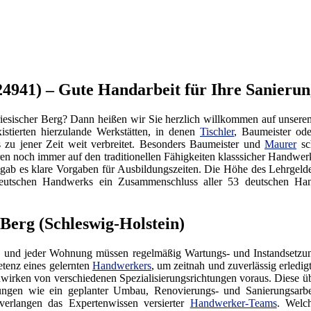
24941) – Gute Handarbeit für Ihre Sanierun
iesischer Berg? Dann heißen wir Sie herzlich willkommen auf unser
istierten hierzulande Werkstätten, in denen
Tischler
, Baumeister od
s zu jener Zeit weit verbreitet. Besonders Baumeister und
Maurer
sch
ren noch immer auf den traditionellen Fähigkeiten klasssicher Handwe
 gab es klare Vorgaben für Ausbildungszeiten. Die Höhe des Lehrgel
es Deutschen Handwerks ein Zusammenschluss aller 53 deutschen
 Berg (Schleswig-Holstein)
 und jeder Wohnung müssen regelmäßig Wartungs- und Instandsetzung
tenz eines gelernten
Handwerkers
, um zeitnah und zuverlässig erledi
irken von verschiedenen Spezialisierungsrichtungen voraus. Diese üb
tungen wie ein geplanter Umbau, Renovierungs- und Sanierungsarb
verlangen das Expertenwissen versierter
Handwerker-Teams
. Welc