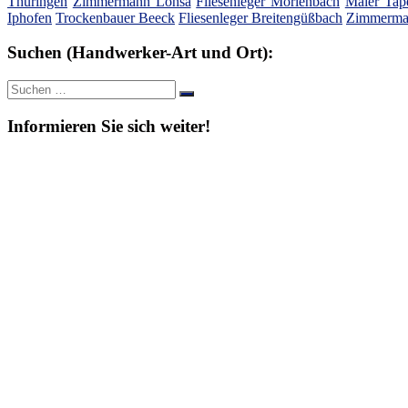
Thüringen
Zimmermann Lohsa
Fliesenleger Mörlenbach
Maler Tape
Iphofen
Trockenbauer Beeck
Fliesenleger Breitengüßbach
Zimmerma
Suchen (Handwerker-Art und Ort):
Suche
Suchen
nach:
Informieren Sie sich weiter!