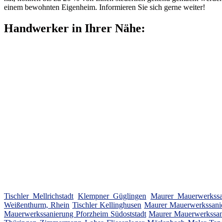
einem bewohnten Eigenheim. Informieren Sie sich gerne weiter!
Handwerker in Ihrer Nähe:
Tischler Mellrichstadt
Klempner Güglingen
Maurer Mauerwerkssa
Weißenthurm, Rhein
Tischler Kellinghusen
Maurer Mauerwerkssani
Mauerwerkssanierung Pforzheim Südoststadt
Maurer Mauerwerkssan