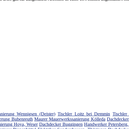
nierung Wennigsen (Deister)
Tischler Loitz bei Demmin
Tischler
erung Bubenreuth
Maurer Mauerwerkssanierung Kölleda
Dachdecker
ierung Hoya, Weser
Dachdecker Buggingen
Handwerker Petersberg,