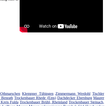
 Othmarschen
Klempner Tübingen
Zimmermann Werdohl
Tischler
 Benrath
Trockenbauer Rhede (Ems)
Dachdecker Ebersburg
Maurer
 Kreis Fulda
Trockenbauer Brühl, Rheinland
Trockenbauer Steinach,