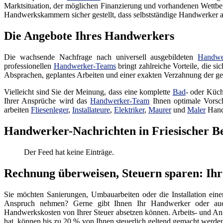
Marktsituation, der möglichen Finanzierung und vorhandenen Wettbew
Handwerkskammern sicher gestellt, dass selbstständige Handwerker auc
Die Angebote Ihres Handwerkers
Die wachsende Nachfrage nach universell ausgebildeten
Handwe
professionellen
Handwerker-Teams
bringt zahlreiche Vorteile, die s
Absprachen, geplantes Arbeiten und einer exakten Verzahnung der gep
Vielleicht sind Sie der Meinung, dass eine komplette
Bad
- oder Küch
Ihrer Ansprüche wird das
Handwerker-Team
Ihnen optimale Vorsch
arbeiten
Fliesenleger
,
Installateure
,
Elektriker
,
Maurer
und
Maler
Hand
Handwerker-Nachrichten in Friesischer B
Der Feed hat keine Einträge.
Rechnung überweisen, Steuern sparen: Ihr
Sie möchten Sanierungen, Umbauarbeiten oder die Installation ein
Anspruch nehmen? Gerne gibt Ihnen Ihr Handwerker oder auch 
Handwerkskosten von Ihrer Steuer absetzen können. Arbeits- und An
hat, können bis zu 20 % von Ihnen steuerlich geltend gemacht werde