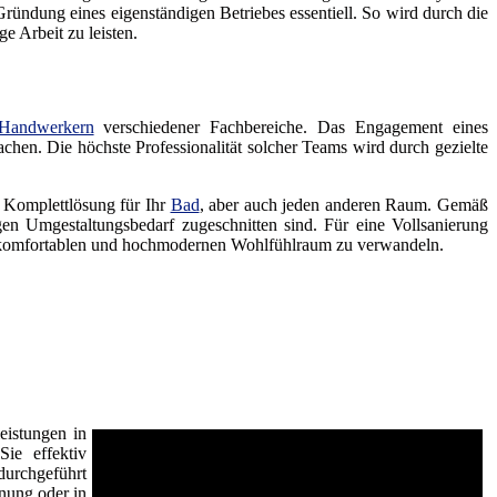
ündung eines eigenständigen Betriebes essentiell. So wird durch die
e Arbeit zu leisten.
Handwerkern
verschiedener Fachbereiche. Das Engagement eines
achen. Die höchste Professionalität solcher Teams wird durch gezielte
e Komplettlösung für Ihr
Bad
, aber auch jeden anderen Raum. Gemäß
n Umgestaltungsbedarf zugeschnitten sind. Für eine Vollsanierung
 komfortablen und hochmodernen Wohlfühlraum zu verwandeln.
eistungen in
ie effektiv
durchgeführt
nung oder in