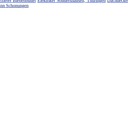
zierer Bienenbüttel
Elektriker Sondershausen, Thüringen
Dachdecke
nn Schonungen