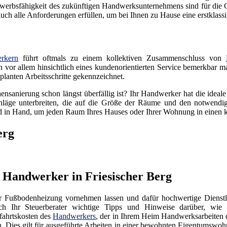
erbsfähigkeit des zukünftigen Handwerksunternehmens sind für die Gr
h alle Anforderungen erfüllen, um bei Ihnen zu Hause eine erstklassig
rkern
führt oftmals zu einem kollektiven Zusammenschluss von
ich vor allem hinsichtlich eines kundenorientierten Service bemerkbar m
lanten Arbeitsschritte gekennzeichnet.
ensanierung schon längst überfällig ist? Ihr Handwerker hat die ideal
läge unterbreiten, die auf die Größe der Räume und den notwendige
 in Hand, um jeden Raum Ihres Hauses oder Ihrer Wohnung in einen
erg
 Handwerker in Friesischer Berg
er Fußbodenheizung vornehmen lassen und dafür hochwertige Dienstl
Ihr Steuerberater wichtige Tipps und Hinweise darüber, wie S
fahrtskosten des
Handwerkers
, der in Ihrem Heim Handwerksarbeiten 
n. Dies gilt für ausgeführte Arbeiten in einer bewohnten Eigentumswoh