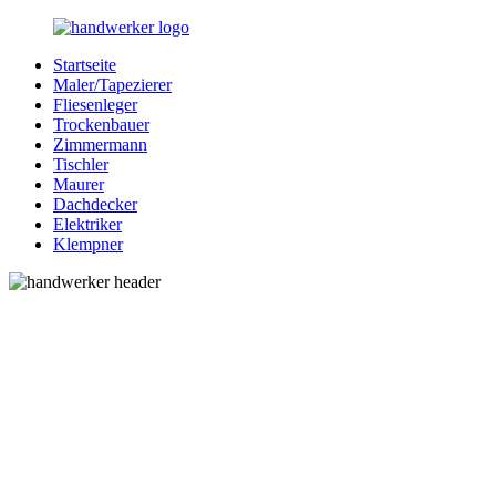
Zurück
zum
Startseite
Inhalt
Bessere-
Handwerker
Maler/Tapezierer
Handwerker.de
in
Fliesenleger
Ihrer
Trockenbauer
Nähe
Zimmermann
Tischler
Maurer
Dachdecker
Elektriker
Klempner