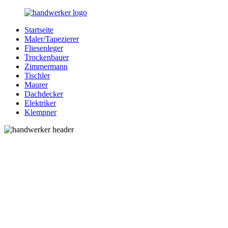
Zurück
zum
Startseite
Inhalt
Bessere-
Handwerker
Maler/Tapezierer
Handwerker.de
in
Fliesenleger
Ihrer
Trockenbauer
Nähe
Zimmermann
Tischler
Maurer
Dachdecker
Elektriker
Klempner