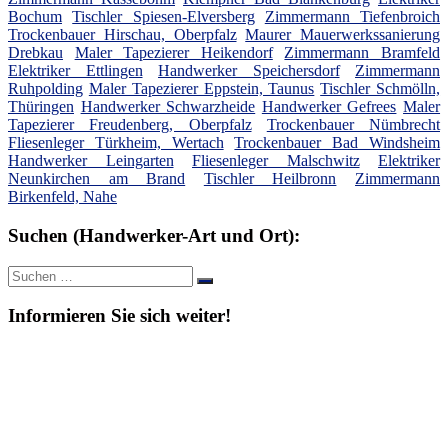
Bochum
Tischler Spiesen-Elversberg
Zimmermann Tiefenbroich
Trockenbauer Hirschau, Oberpfalz
Maurer Mauerwerkssanierung
Drebkau
Maler Tapezierer Heikendorf
Zimmermann Bramfeld
Elektriker Ettlingen
Handwerker Speichersdorf
Zimmermann
Ruhpolding
Maler Tapezierer Eppstein, Taunus
Tischler Schmölln,
Thüringen
Handwerker Schwarzheide
Handwerker Gefrees
Maler
Tapezierer Freudenberg, Oberpfalz
Trockenbauer Nümbrecht
Fliesenleger Türkheim, Wertach
Trockenbauer Bad Windsheim
Handwerker Leingarten
Fliesenleger Malschwitz
Elektriker
Neunkirchen am Brand
Tischler Heilbronn
Zimmermann
Birkenfeld, Nahe
Suchen (Handwerker-Art und Ort):
Suche
Suchen
nach:
Informieren Sie sich weiter!