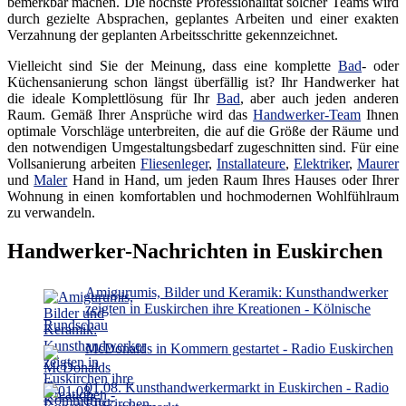
bemerkbar machen. Die höchste Professionalität solcher Teams wird
durch gezielte Absprachen, geplantes Arbeiten und einer exakten
Verzahnung der geplanten Arbeitsschritte gekennzeichnet.
Vielleicht sind Sie der Meinung, dass eine komplette
Bad
- oder
Küchensanierung schon längst überfällig ist? Ihr Handwerker hat
die ideale Komplettlösung für Ihr
Bad
, aber auch jeden anderen
Raum. Gemäß Ihrer Ansprüche wird das
Handwerker-Team
Ihnen
optimale Vorschläge unterbreiten, die auf die Größe der Räume und
den notwendigen Umgestaltungsbedarf zugeschnitten sind. Für eine
Vollsanierung arbeiten
Fliesenleger
,
Installateure
,
Elektriker
,
Maurer
und
Maler
Hand in Hand, um jeden Raum Ihres Hauses oder Ihrer
Wohnung in einen komfortablen und hochmodernen Wohlfühlraum
zu verwandeln.
Handwerker-Nachrichten in Euskirchen
Amigurumis, Bilder und Keramik: Kunsthandwerker
zeigten in Euskirchen ihre Kreationen - Kölnische
Rundschau
McDonalds in Kommern gestartet - Radio Euskirchen
01.08. Kunsthandwerkermarkt in Euskirchen - Radio
Euskirchen