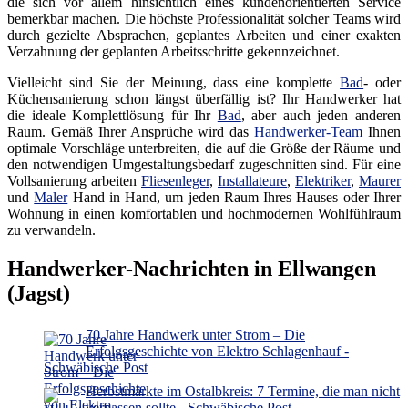
die sich vor allem hinsichtlich eines kundenorientierten Service
bemerkbar machen. Die höchste Professionalität solcher Teams wird
durch gezielte Absprachen, geplantes Arbeiten und einer exakten
Verzahnung der geplanten Arbeitsschritte gekennzeichnet.
Vielleicht sind Sie der Meinung, dass eine komplette
Bad
- oder
Küchensanierung schon längst überfällig ist? Ihr Handwerker hat
die ideale Komplettlösung für Ihr
Bad
, aber auch jeden anderen
Raum. Gemäß Ihrer Ansprüche wird das
Handwerker-Team
Ihnen
optimale Vorschläge unterbreiten, die auf die Größe der Räume und
den notwendigen Umgestaltungsbedarf zugeschnitten sind. Für eine
Vollsanierung arbeiten
Fliesenleger
,
Installateure
,
Elektriker
,
Maurer
und
Maler
Hand in Hand, um jeden Raum Ihres Hauses oder Ihrer
Wohnung in einen komfortablen und hochmodernen Wohlfühlraum
zu verwandeln.
Handwerker-Nachrichten in Ellwangen
(Jagst)
70 Jahre Handwerk unter Strom – Die
Erfolgsgeschichte von Elektro Schlagenhauf -
Schwäbische Post
Herbstmärkte im Ostalbkreis: 7 Termine, die man nicht
verpassen sollte - Schwäbische Post