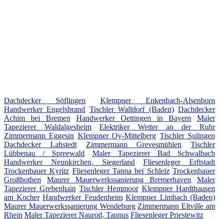
Dachdecker Söflingen
Klempner Enkenbach-Alsenborn
Handwerker Engelsbrand
Tischler Walldorf (Baden)
Dachdecker
Achim bei Bremen
Handwerker Oettingen in Bayern
Maler
Tapezierer Waldalgesheim
Elektriker Wetter an der Ruhr
Zimmermann Eggesin
Klempner Oy-Mittelberg
Tischler Sulingen
Dachdecker Lahstedt
Zimmermann Grevesmühlen
Tischler
Lübbenau / Spreewald
Maler Tapezierer Bad Schwalbach
Handwerker Neunkirchen, Siegerland
Fliesenleger Erftstadt
Trockenbauer Kyritz
Fliesenleger Tanna bei Schleiz
Trockenbauer
Großbothen
Maurer Mauerwerkssanierung Bremerhaven
Maler
Tapezierer Grebenhain
Tischler Hemmoor
Klempner Hardthausen
am Kocher
Handwerker Feudenheim
Klempner Limbach (Baden)
Maurer Mauerwerkssanierung Wendeburg
Zimmermann Eltville am
Rhein
Maler Tapezierer Naurod, Taunus
Fliesenleger Priestewitz