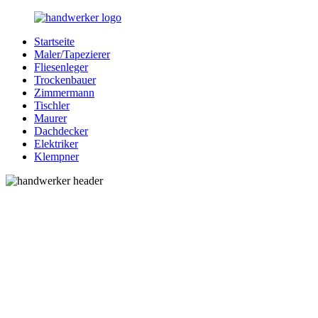
Zurück
zum
Startseite
Inhalt
Bessere-
Handwerker
Maler/Tapezierer
Handwerker.de
in
Fliesenleger
Ihrer
Trockenbauer
Nähe
Zimmermann
Tischler
Maurer
Dachdecker
Elektriker
Klempner