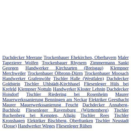
Dachdecker Meerane
Trockenbauer Ehekirchen, Oberbayern
Maler
Tapezierer Wolfen
Trockenbauer Rhynern
Zimmermann Sankt
Georgen
Handwerker Kirchzarten (Breisgau)
Klempner
Merchweiler
Trockenbauer Ölbronn-Dürrn
Trockenbauer Moosach
Handwerker Grafenwöhr
Tischler Halle (Westfalen)
Dachdecker
Goldstein
Tischler Uhlstädt-Kirchhasel
Fliesenleger Hüls bei
Krefeld
Klempner Nottuln
Handwerker Kloster Lehnin
Dachdecker
Hoisdorf
Tischler Riedering bei Rosenheim
Maurer
Mauerwerkssanierung Benningen am Neckar
Elektriker Geesthacht
Maurer Mauerwerkssanierung Feucht
Dachdecker Annaberg-
Buchholz
Fliesenleger Ravensburg (Württemberg)
Tischler
Buchenberg bei Kempten, Allgäu
Tischler Rees
Tischler
Kronshagen
Elektriker Bischberg, Oberfranken
Tischler Neustadt
(Dosse)
Handwerker Wirges
Fliesenleger Rühen