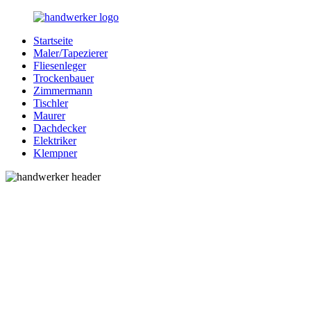
Zurück
zum
Startseite
Inhalt
Bessere-
Handwerker
Maler/Tapezierer
Handwerker.de
in
Fliesenleger
Ihrer
Trockenbauer
Nähe
Zimmermann
Tischler
Maurer
Dachdecker
Elektriker
Klempner