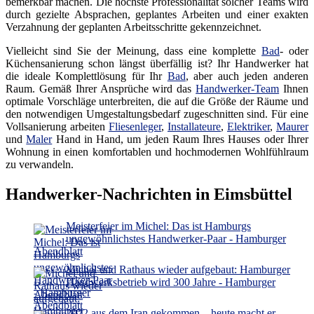
bemerkbar machen. Die höchste Professionalität solcher Teams wird
durch gezielte Absprachen, geplantes Arbeiten und einer exakten
Verzahnung der geplanten Arbeitsschritte gekennzeichnet.
Vielleicht sind Sie der Meinung, dass eine komplette
Bad
- oder
Küchensanierung schon längst überfällig ist? Ihr Handwerker hat
die ideale Komplettlösung für Ihr
Bad
, aber auch jeden anderen
Raum. Gemäß Ihrer Ansprüche wird das
Handwerker-Team
Ihnen
optimale Vorschläge unterbreiten, die auf die Größe der Räume und
den notwendigen Umgestaltungsbedarf zugeschnitten sind. Für eine
Vollsanierung arbeiten
Fliesenleger
,
Installateure
,
Elektriker
,
Maurer
und
Maler
Hand in Hand, um jeden Raum Ihres Hauses oder Ihrer
Wohnung in einen komfortablen und hochmodernen Wohlfühlraum
zu verwandeln.
Handwerker-Nachrichten in Eimsbüttel
Meisterfeier im Michel: Das ist Hamburgs
ungewöhnlichstes Handwerker-Paar - Hamburger
Abendblatt
Michel und Rathaus wieder aufgebaut: Hamburger
Handwerksbetrieb wird 300 Jahre - Hamburger
Abendblatt
2022 aus dem Iran gekommen – heute macht er