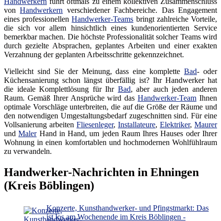
Handwerkern
führt oftmals zu einem kollektiven Zusammenschluss
von
Handwerkern
verschiedener Fachbereiche. Das Engagement
eines professionellen
Handwerker-Teams
bringt zahlreiche Vorteile,
die sich vor allem hinsichtlich eines kundenorientierten Service
bemerkbar machen. Die höchste Professionalität solcher Teams wird
durch gezielte Absprachen, geplantes Arbeiten und einer exakten
Verzahnung der geplanten Arbeitsschritte gekennzeichnet.
Vielleicht sind Sie der Meinung, dass eine komplette
Bad
- oder
Küchensanierung schon längst überfällig ist? Ihr Handwerker hat
die ideale Komplettlösung für Ihr
Bad
, aber auch jeden anderen
Raum. Gemäß Ihrer Ansprüche wird das
Handwerker-Team
Ihnen
optimale Vorschläge unterbreiten, die auf die Größe der Räume und
den notwendigen Umgestaltungsbedarf zugeschnitten sind. Für eine
Vollsanierung arbeiten
Fliesenleger
,
Installateure
,
Elektriker
,
Maurer
und
Maler
Hand in Hand, um jeden Raum Ihres Hauses oder Ihrer
Wohnung in einen komfortablen und hochmodernen Wohlfühlraum
zu verwandeln.
Handwerker-Nachrichten in Ehningen
(Kreis Böblingen)
Konzerte, Kunsthandwerker- und Pfingstmarkt: Das
ist los am Wochenende im Kreis Böblingen -