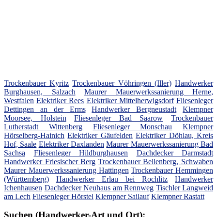
Trockenbauer Kyritz
Trockenbauer Vöhringen (Iller)
Handwerker
Burghausen, Salzach
Maurer Mauerwerkssanierung Herne,
Westfalen
Elektriker Rees
Elektriker Mittelherwigsdorf
Fliesenleger
Dettingen an der Erms
Handwerker Bergneustadt
Klempner
Moorsee, Holstein
Fliesenleger Bad Saarow
Trockenbauer
Lutherstadt Wittenberg
Fliesenleger Monschau
Klempner
Hörselberg-Hainich
Elektriker Gäufelden
Elektriker Döhlau, Kreis
Hof, Saale
Elektriker Daxlanden
Maurer Mauerwerkssanierung Bad
Sachsa
Fliesenleger Hildburghausen
Dachdecker Darmstadt
Handwerker Friesischer Berg
Trockenbauer Bellenberg, Schwaben
Maurer Mauerwerkssanierung Hattingen
Trockenbauer Hemmingen
(Württemberg)
Handwerker Erlau bei Rochlitz
Handwerker
Ichenhausen
Dachdecker Neuhaus am Rennweg
Tischler Langweid
am Lech
Fliesenleger Hörstel
Klempner Sailauf
Klempner Rastatt
Suchen (Handwerker-Art und Ort):