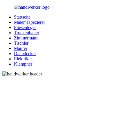
Zurück
zum
Startseite
Inhalt
Bessere-
Handwerker
Maler/Tapezierer
Handwerker.de
in
Fliesenleger
Ihrer
Trockenbauer
Nähe
Zimmermann
Tischler
Maurer
Dachdecker
Elektriker
Klempner