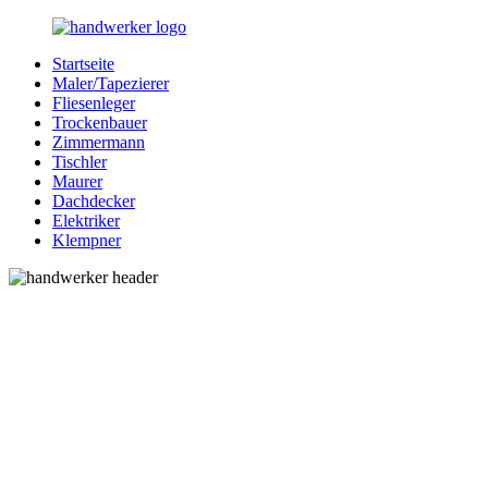
Zurück
zum
Startseite
Inhalt
Bessere-
Handwerker
Maler/Tapezierer
Handwerker.de
in
Fliesenleger
Ihrer
Trockenbauer
Nähe
Zimmermann
Tischler
Maurer
Dachdecker
Elektriker
Klempner