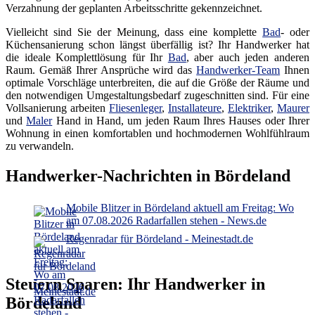
Verzahnung der geplanten Arbeitsschritte gekennzeichnet.
Vielleicht sind Sie der Meinung, dass eine komplette
Bad
- oder
Küchensanierung schon längst überfällig ist? Ihr Handwerker hat
die ideale Komplettlösung für Ihr
Bad
, aber auch jeden anderen
Raum. Gemäß Ihrer Ansprüche wird das
Handwerker-Team
Ihnen
optimale Vorschläge unterbreiten, die auf die Größe der Räume und
den notwendigen Umgestaltungsbedarf zugeschnitten sind. Für eine
Vollsanierung arbeiten
Fliesenleger
,
Installateure
,
Elektriker
,
Maurer
und
Maler
Hand in Hand, um jeden Raum Ihres Hauses oder Ihrer
Wohnung in einen komfortablen und hochmodernen Wohlfühlraum
zu verwandeln.
Handwerker-Nachrichten in Bördeland
Mobile Blitzer in Bördeland aktuell am Freitag: Wo
am 07.08.2026 Radarfallen stehen - News.de
Regenradar für Bördeland - Meinestadt.de
Steuern Sparen: Ihr Handwerker in
Bördeland