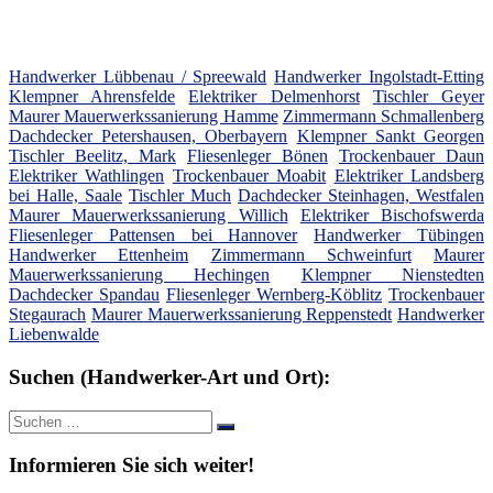
Handwerker Lübbenau / Spreewald
Handwerker Ingolstadt-Etting
Klempner Ahrensfelde
Elektriker Delmenhorst
Tischler Geyer
Maurer Mauerwerkssanierung Hamme
Zimmermann Schmallenberg
Dachdecker Petershausen, Oberbayern
Klempner Sankt Georgen
Tischler Beelitz, Mark
Fliesenleger Bönen
Trockenbauer Daun
Elektriker Wathlingen
Trockenbauer Moabit
Elektriker Landsberg
bei Halle, Saale
Tischler Much
Dachdecker Steinhagen, Westfalen
Maurer Mauerwerkssanierung Willich
Elektriker Bischofswerda
Fliesenleger Pattensen bei Hannover
Handwerker Tübingen
Handwerker Ettenheim
Zimmermann Schweinfurt
Maurer
Mauerwerkssanierung Hechingen
Klempner Nienstedten
Dachdecker Spandau
Fliesenleger Wernberg-Köblitz
Trockenbauer
Stegaurach
Maurer Mauerwerkssanierung Reppenstedt
Handwerker
Liebenwalde
Suchen (Handwerker-Art und Ort):
Suche
Suchen
nach:
Informieren Sie sich weiter!