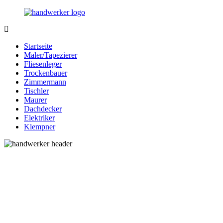
Zurück
zum
Inhalt
Bessere-
Handwerker
Handwerker.de
in
Startseite
Ihrer
Maler/Tapezierer
Nähe
Fliesenleger
Trockenbauer
Zimmermann
Tischler
Maurer
Dachdecker
Elektriker
Klempner