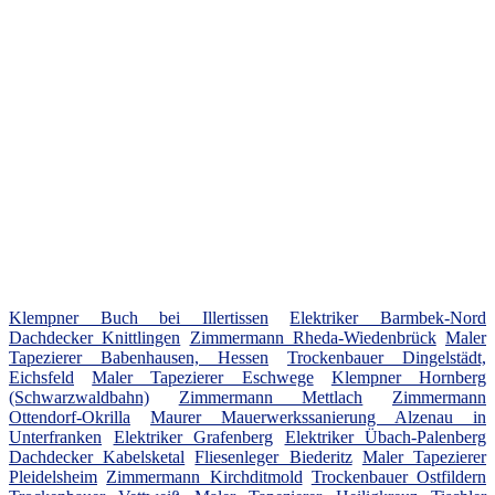
Klempner Buch bei Illertissen
Elektriker Barmbek-Nord
Dachdecker Knittlingen
Zimmermann Rheda-Wiedenbrück
Maler
Tapezierer Babenhausen, Hessen
Trockenbauer Dingelstädt,
Eichsfeld
Maler Tapezierer Eschwege
Klempner Hornberg
(Schwarzwaldbahn)
Zimmermann Mettlach
Zimmermann
Ottendorf-Okrilla
Maurer Mauerwerkssanierung Alzenau in
Unterfranken
Elektriker Grafenberg
Elektriker Übach-Palenberg
Dachdecker Kabelsketal
Fliesenleger Biederitz
Maler Tapezierer
Pleidelsheim
Zimmermann Kirchditmold
Trockenbauer Ostfildern