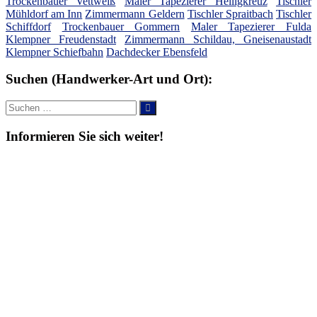
Trockenbauer Vettweiß
Maler Tapezierer Heiligkreuz
Tischler
Mühldorf am Inn
Zimmermann Geldern
Tischler Spraitbach
Tischler
Schiffdorf
Trockenbauer Gommern
Maler Tapezierer Fulda
Klempner Freudenstadt
Zimmermann Schildau, Gneisenaustadt
Klempner Schiefbahn
Dachdecker Ebensfeld
Suchen (Handwerker-Art und Ort):
Suche
Suchen
nach:
Informieren Sie sich weiter!