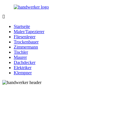
Zurück
zum
Inhalt
Bessere-
Handwerker
Handwerker.de
in
Startseite
Ihrer
Maler/Tapezierer
Nähe
Fliesenleger
Trockenbauer
Zimmermann
Tischler
Maurer
Dachdecker
Elektriker
Klempner