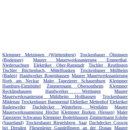
Klempner Metzingen (Württemberg)
Trockenbauer Öhningen
(Bodensee)
Maurer Mauerwerkssanierung Emmerthal,
Niedersachsen
Elektriker Ober-Ramstadt
Tischler Reutlingen
Tischler Büchenbach, Mittelfranken
Trockenbauer Müllheim
(Baden)
Handwerker Bogenhausen
Maurer Mauerwerkssanierung
Horb am Neckar
Maler Tapezierer Schauenburg
Klempner
Hamburg-Eimsbüttel
Zimmermann Obersontheim
Klempner
Recklinghausen
Handwerker Wertingen
Maurer
Mauerwerkssanierung Mühlheim Holthausen
Trockenbauer
Mildenau
Trockenbauer Bammental
Elektriker Mettenhof
Elektriker
Badenweiler
Dachdecker Winterberg, Westfalen
Maurer
Mauerwerkssanierung Höchst
Klempner Borken (Hessen)
Maler
Tapezierer Schwanau
Klempner Bodelshausen
Zimmermann Eslohe
(Sauerland)
Trockenbauer Riegelsberg, Saar
Dachdecker Coswig
bei Dresden
Fliesenleger Gundelfingen an der Donau
Maurer