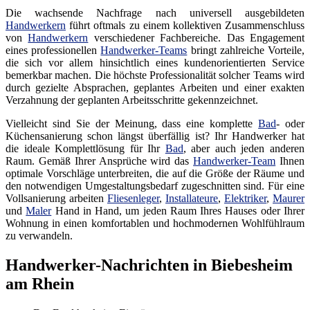
Die wachsende Nachfrage nach universell ausgebildeten
Handwerkern
führt oftmals zu einem kollektiven Zusammenschluss
von
Handwerkern
verschiedener Fachbereiche. Das Engagement
eines professionellen
Handwerker-Teams
bringt zahlreiche Vorteile,
die sich vor allem hinsichtlich eines kundenorientierten Service
bemerkbar machen. Die höchste Professionalität solcher Teams wird
durch gezielte Absprachen, geplantes Arbeiten und einer exakten
Verzahnung der geplanten Arbeitsschritte gekennzeichnet.
Vielleicht sind Sie der Meinung, dass eine komplette
Bad
- oder
Küchensanierung schon längst überfällig ist? Ihr Handwerker hat
die ideale Komplettlösung für Ihr
Bad
, aber auch jeden anderen
Raum. Gemäß Ihrer Ansprüche wird das
Handwerker-Team
Ihnen
optimale Vorschläge unterbreiten, die auf die Größe der Räume und
den notwendigen Umgestaltungsbedarf zugeschnitten sind. Für eine
Vollsanierung arbeiten
Fliesenleger
,
Installateure
,
Elektriker
,
Maurer
und
Maler
Hand in Hand, um jeden Raum Ihres Hauses oder Ihrer
Wohnung in einen komfortablen und hochmodernen Wohlfühlraum
zu verwandeln.
Handwerker-Nachrichten in Biebesheim
am Rhein