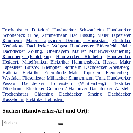
Trockenbauer Duisdorf
Handwerker Schwanheim
Handwerker
Schönebeck (Elbe)
Zimmermann Bad Füssing
Maler Tapezierer
Raunheim
Maler Tapezierer Demmin, Hansestadt
Elektriker
Neubukow
Dachdecker Wolgast
Handwerker Birkenfeld, Nahe
Dachdecker Zolling, Oberbayern
Maurer Mauerwerkssanierung
Rauenberg (Kraichgau)
Handwerker Rintheim
Handwerker
Heßdorf, Mittelfranken
Elektriker Hammersbach, Hessen
Maler
Tapezierer Bützow
Klempner Northeim
Dachdecker Abensberg,
Hallertau
Elektriker Edermünde
Maler Tapezierer Freudenberg,
Westfalen
Fliesenleger Mühlacker
Zimmermann Unna
Handwerker
Passau
Dachdecker Hohenstein (Württemberg)
Elektriker
Dittelbrunn
Elektriker Gehrden / Hannover
Dachdecker Warstein
Trockenbauer Chieming
Dachdecker Sinzing
Dachdecker
Kassebohm
Elektriker Lahnstein
Suchen (Handwerker-Art und Ort):
Suche
Suchen
nach: