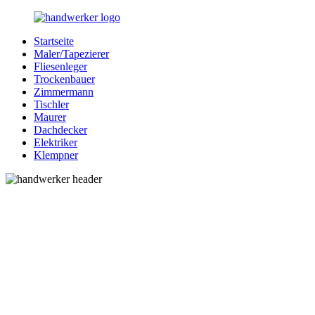
Zurück
zum
Startseite
Inhalt
Bessere-
Handwerker
Maler/Tapezierer
Handwerker.de
in
Fliesenleger
Ihrer
Trockenbauer
Nähe
Zimmermann
Tischler
Maurer
Dachdecker
Elektriker
Klempner