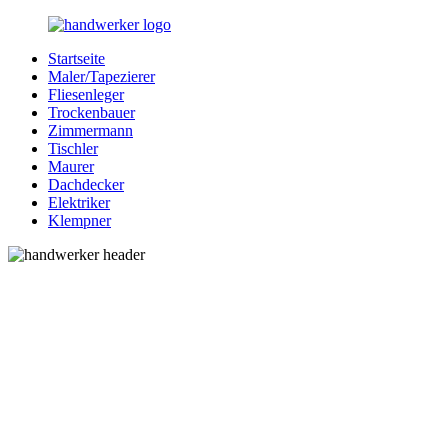
Zurück
zum
Startseite
Inhalt
Bessere-
Handwerker
Maler/Tapezierer
Handwerker.de
in
Fliesenleger
Ihrer
Trockenbauer
Nähe
Zimmermann
Tischler
Maurer
Dachdecker
Elektriker
Klempner