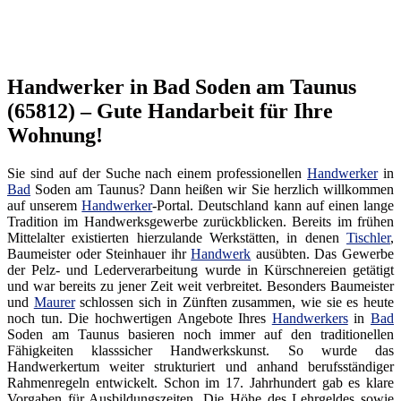
Handwerker in Bad Soden am Taunus
(65812) – Gute Handarbeit für Ihre
Wohnung!
Sie sind auf der Suche nach einem professionellen
Handwerker
in
Bad
Soden am Taunus? Dann heißen wir Sie herzlich willkommen
auf unserem
Handwerker
-Portal. Deutschland kann auf einen lange
Tradition im Handwerksgewerbe zurückblicken. Bereits im frühen
Mittelalter existierten hierzulande Werkstätten, in denen
Tischler
,
Baumeister oder Steinhauer ihr
Handwerk
ausübten. Das Gewerbe
der Pelz- und Lederverarbeitung wurde in Kürschnereien getätigt
und war bereits zu jener Zeit weit verbreitet. Besonders Baumeister
und
Maurer
schlossen sich in Zünften zusammen, wie sie es heute
noch tun. Die hochwertigen Angebote Ihres
Handwerkers
in
Bad
Soden am Taunus basieren noch immer auf den traditionellen
Fähigkeiten klasssicher Handwerkskunst. So wurde das
Handwerkertum weiter strukturiert und anhand berufsständiger
Rahmenregeln entwickelt. Schon im 17. Jahrhundert gab es klare
Vorgaben für Ausbildungszeiten. Die Höhe des Lehrgeldes sowie