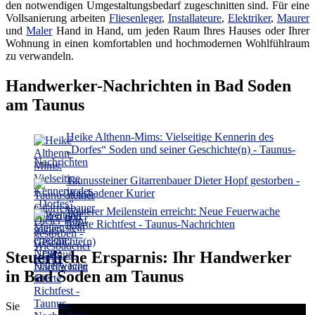
den notwendigen Umgestaltungsbedarf zugeschnitten sind. Für eine
Vollsanierung arbeiten
Fliesenleger
,
Installateure
,
Elektriker
,
Maurer
und
Maler
Hand in Hand, um jeden Raum Ihres Hauses oder Ihrer
Wohnung in einen komfortablen und hochmodernen Wohlfühlraum
zu verwandeln.
Handwerker-Nachrichten in Bad Soden
am Taunus
Heike Althenn-Mims: Vielseitige Kennerin des
„Dorfes“ Soden und seiner Geschichte(n) - Taunus-
Nachrichten
Taunussteiner Gitarrenbauer Dieter Hopf gestorben -
Wiesbadener Kurier
Weiterer Meilenstein erreicht: Neue Feuerwache
feierte Richtfest - Taunus-Nachrichten
Steuerliche Ersparnis: Ihr Handwerker
in Bad Soden am Taunus
Sie