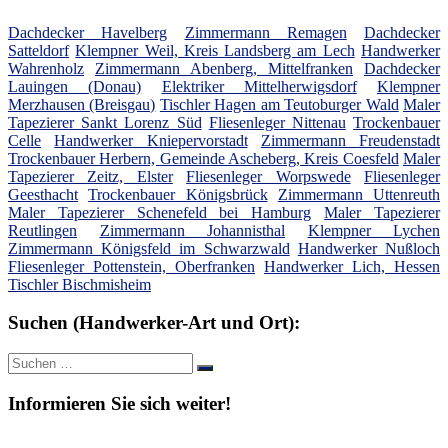
Dachdecker Havelberg
Zimmermann Remagen
Dachdecker
Satteldorf
Klempner Weil, Kreis Landsberg am Lech
Handwerker
Wahrenholz
Zimmermann Abenberg, Mittelfranken
Dachdecker
Lauingen (Donau)
Elektriker Mittelherwigsdorf
Klempner
Merzhausen (Breisgau)
Tischler Hagen am Teutoburger Wald
Maler
Tapezierer Sankt Lorenz Süd
Fliesenleger Nittenau
Trockenbauer
Celle
Handwerker Kniepervorstadt
Zimmermann Freudenstadt
Trockenbauer Herbern, Gemeinde Ascheberg, Kreis Coesfeld
Maler
Tapezierer Zeitz, Elster
Fliesenleger Worpswede
Fliesenleger
Geesthacht
Trockenbauer Königsbrück
Zimmermann Uttenreuth
Maler Tapezierer Schenefeld bei Hamburg
Maler Tapezierer
Reutlingen
Zimmermann Johannisthal
Klempner Lychen
Zimmermann Königsfeld im Schwarzwald
Handwerker Nußloch
Fliesenleger Pottenstein, Oberfranken
Handwerker Lich, Hessen
Tischler Bischmisheim
Suchen (Handwerker-Art und Ort):
Suche
Suchen
nach:
Informieren Sie sich weiter!