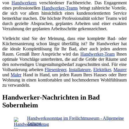
von
Handwerkern
verschiedener Fachbereiche. Das Engagement
eines professionellen
Handwerker-Teams
bringt zahlreiche Vorteile,
die sich vor allem hinsichtlich eines kundenorientierten Service
bemerkbar machen. Die höchste Professionalität solcher Teams wird
durch gezielte Absprachen, geplantes Arbeiten und einer exakten
Verzahnung der geplanten Arbeitsschritte gekennzeichnet.
Vielleicht sind Sie der Meinung, dass eine komplette Bad- oder
Küchensanierung schon längst überfällig ist? Ihr Handwerker hat
die ideale Komplettlösung für Ihr Bad, aber auch jeden anderen
Raum. Gemäß Ihrer Ansprüche wird das
Handwerker-Team
Ihnen
optimale Vorschläge unterbreiten, die auf die Größe der Räume und
den notwendigen Umgestaltungsbedarf zugeschnitten sind. Für eine
Vollsanierung arbeiten
Fliesenleger
,
Installateure
,
Elektriker
,
Maurer
und
Maler
Hand in Hand, um jeden Raum Ihres Hauses oder Ihrer
Wohnung in einen komfortablen und hochmodernen Wohlfühlraum
zu verwandeln.
Handwerker-Nachrichten in Bad
Sobernheim
Handwerkssonntag im Freilichtmuseum - Allgemeine
Zeitung