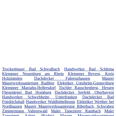
Trockenbauer Bad Schwalbach
Handwerker Bad Schlema
Klempner Neuenburg am Rhein
Klempner Bevern, Kreis
Holzminden
Dachdecker Fahrenzhausen
Maurer
Mauerwerkssanierung Radibor
Elektriker Ginsheim-Gustavsburg
Klempner Marzahn-Hellersdorf
Tischler Rauschenberg, Hessen
Fliesenleger Bad Homburg
Dachdecker Seefeld, Oberbayern
Handwerker Schwebheim, Unterfranken
Dachdecker Bad
Friedrichshall
Handwerker Waldbüttelbrunn
Elektriker Werther bei
Nordhausen
Maurer Mauerwerkssanierung Biberbach, Schwaben
Zimmermann Vahrenwald
Maler Tapezierer Rambach
Maler
Tapezierer Salem (Baden)
Maurer Mauerwerkssanierung