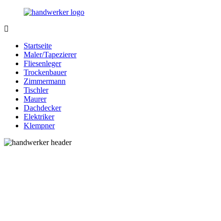
Zurück
zum
Inhalt
Bessere-
Handwerker
Handwerker.de
in
Startseite
Ihrer
Maler/Tapezierer
Nähe
Fliesenleger
Trockenbauer
Zimmermann
Tischler
Maurer
Dachdecker
Elektriker
Klempner