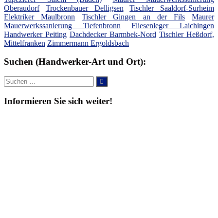
Oberaudorf
Trockenbauer Delligsen
Tischler Saaldorf-Surheim
Elektriker Maulbronn
Tischler Gingen an der Fils
Maurer
Mauerwerkssanierung Tiefenbronn
Fliesenleger Laichingen
Handwerker Peiting
Dachdecker Barmbek-Nord
Tischler Heßdorf,
Mittelfranken
Zimmermann Ergoldsbach
Suchen (Handwerker-Art und Ort):
Suche
Suchen
nach:
Informieren Sie sich weiter!