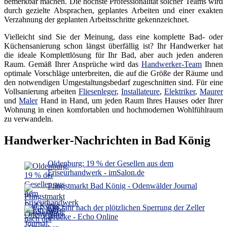
bemerkbar machen. Die höchste Professionalität solcher Teams wird
durch gezielte Absprachen, geplantes Arbeiten und einer exakten
Verzahnung der geplanten Arbeitsschritte gekennzeichnet.
Vielleicht sind Sie der Meinung, dass eine komplette Bad- oder
Küchensanierung schon längst überfällig ist? Ihr Handwerker hat
die ideale Komplettlösung für Ihr Bad, aber auch jeden anderen
Raum. Gemäß Ihrer Ansprüche wird das
Handwerker-Team
Ihnen
optimale Vorschläge unterbreiten, die auf die Größe der Räume und
den notwendigen Umgestaltungsbedarf zugeschnitten sind. Für eine
Vollsanierung arbeiten
Fliesenleger
,
Installateure
,
Elektriker
,
Maurer
und
Maler
Hand in Hand, um jeden Raum Ihres Hauses oder Ihrer
Wohnung in einen komfortablen und hochmodernen Wohlfühlraum
zu verwandeln.
Handwerker-Nachrichten in Bad König
Oldenburg: 19 % der Gesellen aus dem
Friseurhandwerk - imSalon.de
Pfingstmarkt Bad König - Odenwälder Journal
Ein Jahr nach der plötzlichen Sperrung der Zeller
Brücke - Echo Online