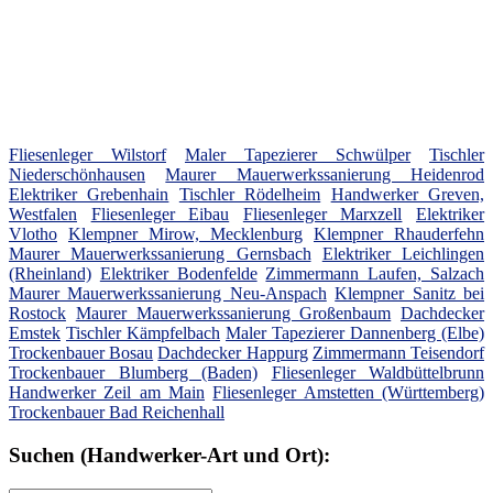
Fliesenleger Wilstorf
Maler Tapezierer Schwülper
Tischler
Niederschönhausen
Maurer Mauerwerkssanierung Heidenrod
Elektriker Grebenhain
Tischler Rödelheim
Handwerker Greven,
Westfalen
Fliesenleger Eibau
Fliesenleger Marxzell
Elektriker
Vlotho
Klempner Mirow, Mecklenburg
Klempner Rhauderfehn
Maurer Mauerwerkssanierung Gernsbach
Elektriker Leichlingen
(Rheinland)
Elektriker Bodenfelde
Zimmermann Laufen, Salzach
Maurer Mauerwerkssanierung Neu-Anspach
Klempner Sanitz bei
Rostock
Maurer Mauerwerkssanierung Großenbaum
Dachdecker
Emstek
Tischler Kämpfelbach
Maler Tapezierer Dannenberg (Elbe)
Trockenbauer Bosau
Dachdecker Happurg
Zimmermann Teisendorf
Trockenbauer Blumberg (Baden)
Fliesenleger Waldbüttelbrunn
Handwerker Zeil am Main
Fliesenleger Amstetten (Württemberg)
Trockenbauer Bad Reichenhall
Suchen (Handwerker-Art und Ort):