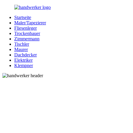
Zurück
zum
Startseite
Inhalt
Bessere-
Handwerker
Maler/Tapezierer
Handwerker.de
in
Fliesenleger
Ihrer
Trockenbauer
Nähe
Zimmermann
Tischler
Maurer
Dachdecker
Elektriker
Klempner