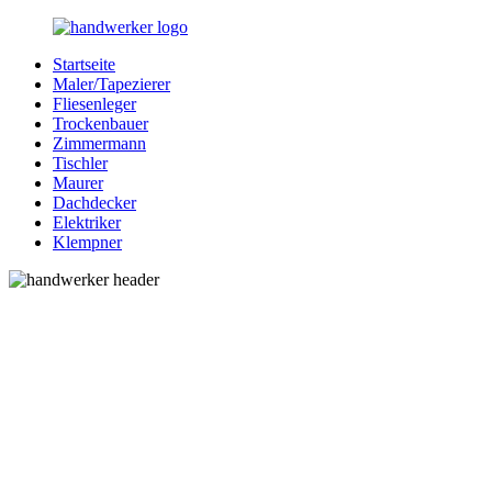
Zurück
zum
Startseite
Inhalt
Bessere-
Handwerker
Maler/Tapezierer
Handwerker.de
in
Fliesenleger
Ihrer
Trockenbauer
Nähe
Zimmermann
Tischler
Maurer
Dachdecker
Elektriker
Klempner