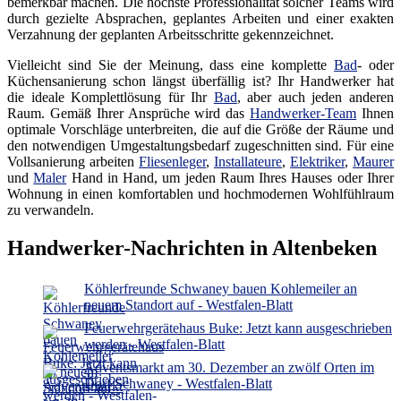
bemerkbar machen. Die höchste Professionalität solcher Teams wird
durch gezielte Absprachen, geplantes Arbeiten und einer exakten
Verzahnung der geplanten Arbeitsschritte gekennzeichnet.
Vielleicht sind Sie der Meinung, dass eine komplette
Bad
- oder
Küchensanierung schon längst überfällig ist? Ihr Handwerker hat
die ideale Komplettlösung für Ihr
Bad
, aber auch jeden anderen
Raum. Gemäß Ihrer Ansprüche wird das
Handwerker-Team
Ihnen
optimale Vorschläge unterbreiten, die auf die Größe der Räume und
den notwendigen Umgestaltungsbedarf zugeschnitten sind. Für eine
Vollsanierung arbeiten
Fliesenleger
,
Installateure
,
Elektriker
,
Maurer
und
Maler
Hand in Hand, um jeden Raum Ihres Hauses oder Ihrer
Wohnung in einen komfortablen und hochmodernen Wohlfühlraum
zu verwandeln.
Handwerker-Nachrichten in Altenbeken
Köhlerfreunde Schwaney bauen Kohlemeiler an
neuem Standort auf - Westfalen-Blatt
Feuerwehrgerätehaus Buke: Jetzt kann ausgeschrieben
werden - Westfalen-Blatt
Adventsmarkt am 30. Dezember an zwölf Orten im
Dorf Schwaney - Westfalen-Blatt