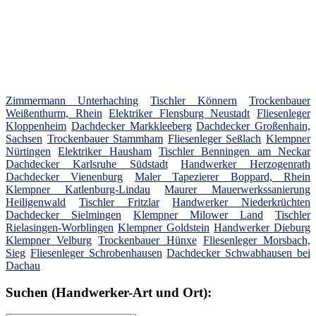
Zimmermann Unterhaching
Tischler Könnern
Trockenbauer
Weißenthurm, Rhein
Elektriker Flensburg Neustadt
Fliesenleger
Kloppenheim
Dachdecker Markkleeberg
Dachdecker Großenhain,
Sachsen
Trockenbauer Stammham
Fliesenleger Seßlach
Klempner
Nürtingen
Elektriker Hausham
Tischler Benningen am Neckar
Dachdecker Karlsruhe Südstadt
Handwerker Herzogenrath
Dachdecker Vienenburg
Maler Tapezierer Boppard, Rhein
Klempner Katlenburg-Lindau
Maurer Mauerwerkssanierung
Heiligenwald
Tischler Fritzlar
Handwerker Niederkrüchten
Dachdecker Sielmingen
Klempner Milower Land
Tischler
Rielasingen-Worblingen
Klempner Goldstein
Handwerker Dieburg
Klempner Velburg
Trockenbauer Hünxe
Fliesenleger Morsbach,
Sieg
Fliesenleger Schrobenhausen
Dachdecker Schwabhausen bei
Dachau
Suchen (Handwerker-Art und Ort):