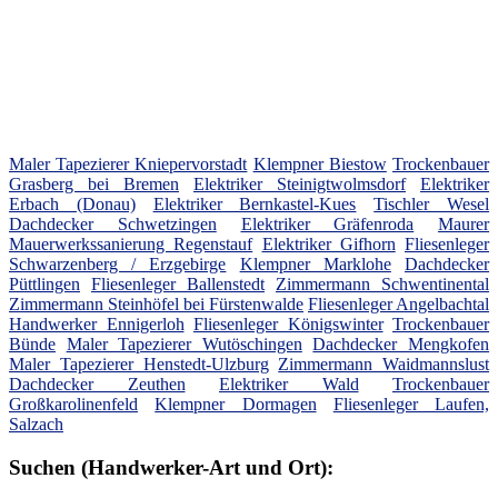
Maler Tapezierer Kniepervorstadt
Klempner Biestow
Trockenbauer
Grasberg bei Bremen
Elektriker Steinigtwolmsdorf
Elektriker
Erbach (Donau)
Elektriker Bernkastel-Kues
Tischler Wesel
Dachdecker Schwetzingen
Elektriker Gräfenroda
Maurer
Mauerwerkssanierung Regenstauf
Elektriker Gifhorn
Fliesenleger
Schwarzenberg / Erzgebirge
Klempner Marklohe
Dachdecker
Püttlingen
Fliesenleger Ballenstedt
Zimmermann Schwentinental
Zimmermann Steinhöfel bei Fürstenwalde
Fliesenleger Angelbachtal
Handwerker Ennigerloh
Fliesenleger Königswinter
Trockenbauer
Bünde
Maler Tapezierer Wutöschingen
Dachdecker Mengkofen
Maler Tapezierer Henstedt-Ulzburg
Zimmermann Waidmannslust
Dachdecker Zeuthen
Elektriker Wald
Trockenbauer
Großkarolinenfeld
Klempner Dormagen
Fliesenleger Laufen,
Salzach
Suchen (Handwerker-Art und Ort):