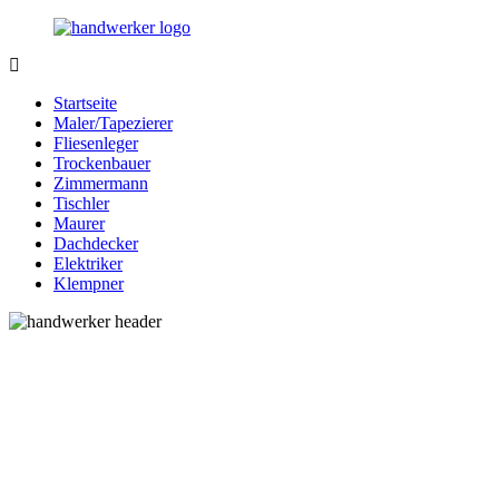
Zurück
zum
Inhalt
Bessere-
Handwerker
Handwerker.de
in
Startseite
Ihrer
Maler/Tapezierer
Nähe
Fliesenleger
Trockenbauer
Zimmermann
Tischler
Maurer
Dachdecker
Elektriker
Klempner