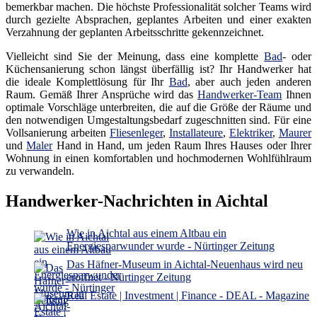
bemerkbar machen. Die höchste Professionalität solcher Teams wird
durch gezielte Absprachen, geplantes Arbeiten und einer exakten
Verzahnung der geplanten Arbeitsschritte gekennzeichnet.
Vielleicht sind Sie der Meinung, dass eine komplette
Bad
- oder
Küchensanierung schon längst überfällig ist? Ihr Handwerker hat
die ideale Komplettlösung für Ihr
Bad
, aber auch jeden anderen
Raum. Gemäß Ihrer Ansprüche wird das
Handwerker-Team
Ihnen
optimale Vorschläge unterbreiten, die auf die Größe der Räume und
den notwendigen Umgestaltungsbedarf zugeschnitten sind. Für eine
Vollsanierung arbeiten
Fliesenleger
,
Installateure
,
Elektriker
,
Maurer
und
Maler
Hand in Hand, um jeden Raum Ihres Hauses oder Ihrer
Wohnung in einen komfortablen und hochmodernen Wohlfühlraum
zu verwandeln.
Handwerker-Nachrichten in Aichtal
Wie in Aichtal aus einem Altbau ein
Energiesparwunder wurde - Nürtinger Zeitung
Das Häfner-Museum in Aichtal-Neuenhaus wird neu
eröffnet - Nürtinger Zeitung
Real Estate | Investment | Finance - DEAL - Magazine