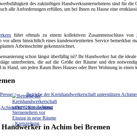
erbsfähigkeit des zukünftigen Handwerksunternehmens sind für die Gr
h alle Anforderungen erfüllen, um bei Ihnen zu Hause eine erstklassig
rkern
führt oftmals zu einem kollektiven Zusammenschluss von
ich vor allem hinsichtlich eines kundenorientierten Service bemerkbar m
lanten Arbeitsschritte gekennzeichnet.
ensanierung schon längst überfällig ist? Ihr Handwerker hat die ideal
läge unterbreiten, die auf die Größe der Räume und den notwendige
 in Hand, um jeden Raum Ihres Hauses oder Ihrer Wohnung in einen
remen
Presse
Betriebe der Kreishandwerkerschaft unterstützen Achime
„Achim-Ost“ - Kreiszeitung
r Handwerker in Achim bei Bremen