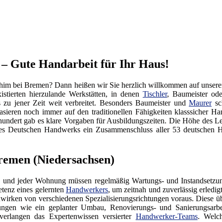
– Gute Handarbeit für Ihr Haus!
him bei Bremen? Dann heißen wir Sie herzlich willkommen auf unse
istierten hierzulande Werkstätten, in denen
Tischler
, Baumeister od
s zu jener Zeit weit verbreitet. Besonders Baumeister und
Maurer
sch
ieren noch immer auf den traditionellen Fähigkeiten klasssicher H
hundert gab es klare Vorgaben für Ausbildungszeiten. Die Höhe des L
nd des Deutschen Handwerks ein Zusammenschluss aller 53 deutsch
remen (Niedersachsen)
 und jeder Wohnung müssen regelmäßig Wartungs- und Instandsetzung
tenz eines gelernten
Handwerkers
, um zeitnah und zuverlässig erledi
irken von verschiedenen Spezialisierungsrichtungen voraus. Diese üb
tungen wie ein geplanter Umbau, Renovierungs- und Sanierungsarb
verlangen das Expertenwissen versierter
Handwerker-Teams
. Welc