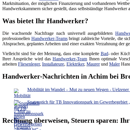
Marktsituation, der möglichen Finanzierung und vorhandenen Wettbew
Handwerkskammern sicher gestellt, dass selbstständige Handwerker auc
Was bietet Ihr Handwerker?
Die wachsende Nachfrage nach universell ausgebildeten
Handwe
professionellen
Handwerker-Teams
bringt zahlreiche Vorteile, die s
Absprachen, geplantes Arbeiten und einer exakten Verzahnung der gep
Vielleicht sind Sie der Meinung, dass eine komplette
Bad
- oder Küch
Ihrer Ansprüche wird das
Handwerker-Team
Ihnen optimale Vorsch
arbeiten
Fliesenleger
,
Installateure
,
Elektriker
,
Maurer
und
Maler
Hand
Handwerker-Nachrichten in Achim bei B
Mobilität im Wandel – Mut zu neuen Wegen - Uelzener 
Spatenstich für TB Innovationspark im Gewerbegebiet 
Rechnung überweisen, Steuern sparen: Ih