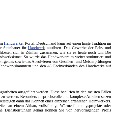
rem
Handwerker
-Portal. Deutschland kann auf einen lange Tradition im
er Steinhauer ihr
Handwerk
ausübten. Das Gewerbe der Pelz- und
lossen sich in Zünften zusammen, wie sie es heute noch tun. Die
andwerkskunst. So wurde das Handwerkertum weiter strukturiert und
ehrgeldes sowie das Absolvieren von Gesellen- und Meisterprüfungen
en Handwerkskammern und den 48 Fachverbänden des Handwerks auf
sarbeiten ausgeführt werden. Diese bedürfen in den meisten Fällen
gt zu werden. Besonders anspruchsvolle und komplexe Arbeiten setzen
ersteigen dann das Können eines einzelnen erfahrenen Heimwerkers.
eiten an einem Altbau, vollständige Wärmedämmungsprojekte oder
he Dienstleistungen genau können Sie von hervorragenden Profis