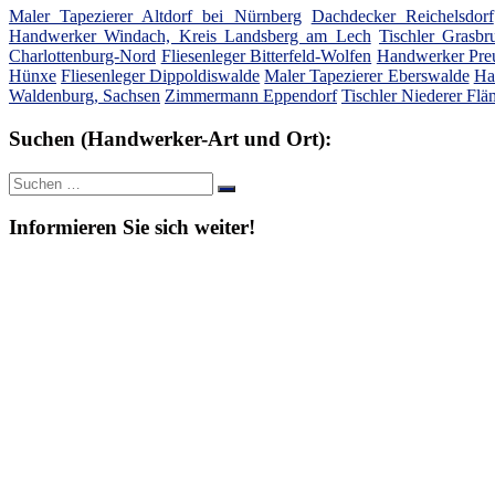
Maler Tapezierer Altdorf bei Nürnberg
Dachdecker Reichelsdorf
Handwerker Windach, Kreis Landsberg am Lech
Tischler Grasbr
Charlottenburg-Nord
Fliesenleger Bitterfeld-Wolfen
Handwerker Pre
Hünxe
Fliesenleger Dippoldiswalde
Maler Tapezierer Eberswalde
Ha
Waldenburg, Sachsen
Zimmermann Eppendorf
Tischler Niederer Flä
Suchen (Handwerker-Art und Ort):
Suche
Suchen
nach:
Informieren Sie sich weiter!