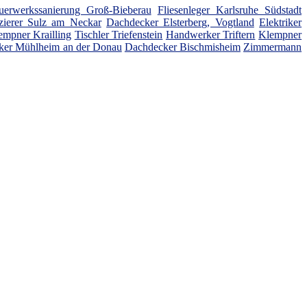
erwerkssanierung Groß-Bieberau
Fliesenleger Karlsruhe Südstadt
zierer Sulz am Neckar
Dachdecker Elsterberg, Vogtland
Elektriker
empner Krailling
Tischler Triefenstein
Handwerker Triftern
Klempner
er Mühlheim an der Donau
Dachdecker Bischmisheim
Zimmermann