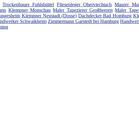
Trockenbauer Fuhlsbüttel
Fliesenleger Oberviechtach
Maurer Mau
unn
Klempner Monschau
Maler Tapezierer Großbeeren
Maler Tape
ungesheim
Klempner Neustadt (Dosse)
Dachdecker Bad Homburg
Kl
ndwerker Schwaikheim
Zimmermann Garstedt bei Hamburg
Handwerk
ming