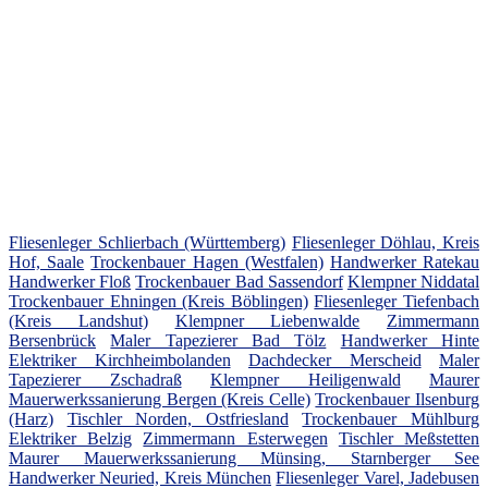
Fliesenleger Schlierbach (Württemberg)
Fliesenleger Döhlau, Kreis
Hof, Saale
Trockenbauer Hagen (Westfalen)
Handwerker Ratekau
Handwerker Floß
Trockenbauer Bad Sassendorf
Klempner Niddatal
Trockenbauer Ehningen (Kreis Böblingen)
Fliesenleger Tiefenbach
(Kreis Landshut)
Klempner Liebenwalde
Zimmermann
Bersenbrück
Maler Tapezierer Bad Tölz
Handwerker Hinte
Elektriker Kirchheimbolanden
Dachdecker Merscheid
Maler
Tapezierer Zschadraß
Klempner Heiligenwald
Maurer
Mauerwerkssanierung Bergen (Kreis Celle)
Trockenbauer Ilsenburg
(Harz)
Tischler Norden, Ostfriesland
Trockenbauer Mühlburg
Elektriker Belzig
Zimmermann Esterwegen
Tischler Meßstetten
Maurer Mauerwerkssanierung Münsing, Starnberger See
Handwerker Neuried, Kreis München
Fliesenleger Varel, Jadebusen