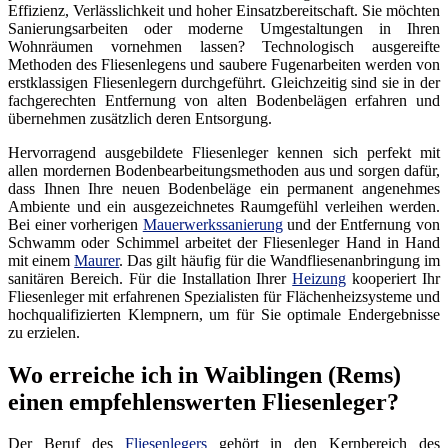
Effizienz, Verlässlichkeit und hoher Einsatzbereitschaft. Sie möchten
Sanierungsarbeiten oder moderne Umgestaltungen in Ihren
Wohnräumen vornehmen lassen? Technologisch ausgereifte
Methoden des Fliesenlegens und saubere Fugenarbeiten werden von
erstklassigen Fliesenlegern durchgeführt. Gleichzeitig sind sie in der
fachgerechten Entfernung von alten Bodenbelägen erfahren und
übernehmen zusätzlich deren Entsorgung.
Hervorragend ausgebildete Fliesenleger kennen sich perfekt mit
allen mordernen Bodenbearbeitungsmethoden aus und sorgen dafür,
dass Ihnen Ihre neuen Bodenbeläge ein permanent angenehmes
Ambiente und ein ausgezeichnetes Raumgefühl verleihen werden.
Bei einer vorherigen
Mauerwerkssanierung
und der Entfernung von
Schwamm oder Schimmel arbeitet der Fliesenleger Hand in Hand
mit einem
Maurer
. Das gilt häufig für die Wandfliesenanbringung im
sanitären Bereich. Für die Installation Ihrer
Heizung
kooperiert Ihr
Fliesenleger mit erfahrenen Spezialisten für Flächenheizsysteme und
hochqualifizierten Klempnern, um für Sie optimale Endergebnisse
zu erzielen.
Wo erreiche ich in Waiblingen (Rems)
einen empfehlenswerten Fliesenleger?
Der Beruf des
Fliesenlegers
gehört in den Kernbereich des