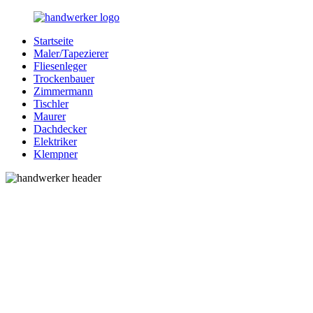
Zurück
zum
Startseite
Inhalt
Bessere-
Handwerker
Maler/Tapezierer
Handwerker.de
in
Fliesenleger
Ihrer
Trockenbauer
Nähe
Zimmermann
Tischler
Maurer
Dachdecker
Elektriker
Klempner