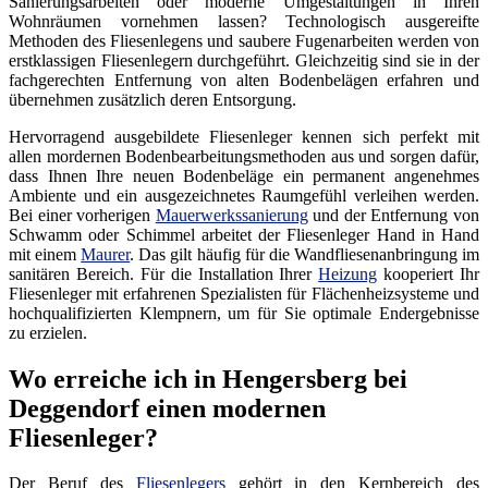
Sanierungsarbeiten oder moderne Umgestaltungen in Ihren
Wohnräumen vornehmen lassen? Technologisch ausgereifte
Methoden des Fliesenlegens und saubere Fugenarbeiten werden von
erstklassigen Fliesenlegern durchgeführt. Gleichzeitig sind sie in der
fachgerechten Entfernung von alten Bodenbelägen erfahren und
übernehmen zusätzlich deren Entsorgung.
Hervorragend ausgebildete Fliesenleger kennen sich perfekt mit
allen mordernen Bodenbearbeitungsmethoden aus und sorgen dafür,
dass Ihnen Ihre neuen Bodenbeläge ein permanent angenehmes
Ambiente und ein ausgezeichnetes Raumgefühl verleihen werden.
Bei einer vorherigen
Mauerwerkssanierung
und der Entfernung von
Schwamm oder Schimmel arbeitet der Fliesenleger Hand in Hand
mit einem
Maurer
. Das gilt häufig für die Wandfliesenanbringung im
sanitären Bereich. Für die Installation Ihrer
Heizung
kooperiert Ihr
Fliesenleger mit erfahrenen Spezialisten für Flächenheizsysteme und
hochqualifizierten Klempnern, um für Sie optimale Endergebnisse
zu erzielen.
Wo erreiche ich in Hengersberg bei
Deggendorf einen modernen
Fliesenleger?
Der Beruf des
Fliesenlegers
gehört in den Kernbereich des