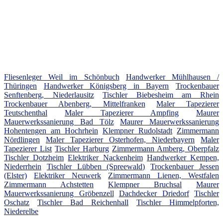
Fliesenleger Weil im Schönbuch
Handwerker Mühlhausen /
Thüringen
Handwerker Königsberg in Bayern
Trockenbauer
Senftenberg, Niederlausitz
Tischler Biebesheim am Rhein
Trockenbauer Abenberg, Mittelfranken
Maler Tapezierer
Teutschenthal
Maler Tapezierer Ampfing
Maurer
Mauerwerkssanierung Bad Tölz
Maurer Mauerwerkssanierung
Hohentengen am Hochrhein
Klempner Rudolstadt
Zimmermann
Nördlingen
Maler Tapezierer Osterhofen, Niederbayern
Maler
Tapezierer List
Tischler Harburg
Zimmermann Amberg, Oberpfalz
Tischler Dotzheim
Elektriker Nackenheim
Handwerker Kempen,
Niederrhein
Tischler Lübben (Spreewald)
Trockenbauer Jessen
(Elster)
Elektriker Neuwerk
Zimmermann Lienen, Westfalen
Zimmermann Achstetten
Klempner Bruchsal
Maurer
Mauerwerkssanierung Gröbenzell
Dachdecker Driedorf
Tischler
Oschatz
Tischler Bad Reichenhall
Tischler Himmelpforten,
Niederelbe