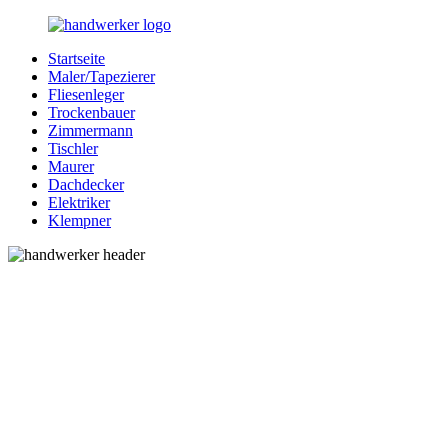
Zurück
zum
Startseite
Inhalt
Bessere-
Handwerker
Maler/Tapezierer
Handwerker.de
in
Fliesenleger
Ihrer
Trockenbauer
Nähe
Zimmermann
Tischler
Maurer
Dachdecker
Elektriker
Klempner