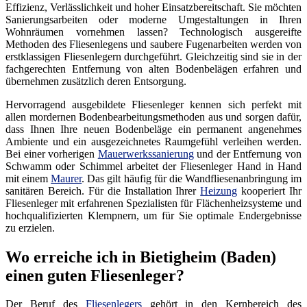
Effizienz, Verlässlichkeit und hoher Einsatzbereitschaft. Sie möchten
Sanierungsarbeiten oder moderne Umgestaltungen in Ihren
Wohnräumen vornehmen lassen? Technologisch ausgereifte
Methoden des Fliesenlegens und saubere Fugenarbeiten werden von
erstklassigen Fliesenlegern durchgeführt. Gleichzeitig sind sie in der
fachgerechten Entfernung von alten Bodenbelägen erfahren und
übernehmen zusätzlich deren Entsorgung.
Hervorragend ausgebildete Fliesenleger kennen sich perfekt mit
allen mordernen Bodenbearbeitungsmethoden aus und sorgen dafür,
dass Ihnen Ihre neuen Bodenbeläge ein permanent angenehmes
Ambiente und ein ausgezeichnetes Raumgefühl verleihen werden.
Bei einer vorherigen
Mauerwerkssanierung
und der Entfernung von
Schwamm oder Schimmel arbeitet der Fliesenleger Hand in Hand
mit einem
Maurer
. Das gilt häufig für die Wandfliesenanbringung im
sanitären Bereich. Für die Installation Ihrer
Heizung
kooperiert Ihr
Fliesenleger mit erfahrenen Spezialisten für Flächenheizsysteme und
hochqualifizierten Klempnern, um für Sie optimale Endergebnisse
zu erzielen.
Wo erreiche ich in Bietigheim (Baden)
einen guten Fliesenleger?
Der Beruf des
Fliesenlegers
gehört in den Kernbereich des