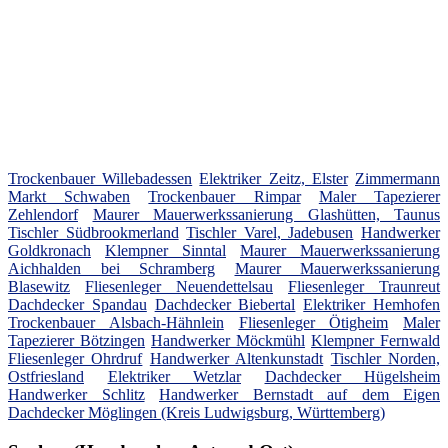
Trockenbauer Willebadessen
Elektriker Zeitz, Elster
Zimmermann
Markt Schwaben
Trockenbauer Rimpar
Maler Tapezierer
Zehlendorf
Maurer Mauerwerkssanierung Glashütten, Taunus
Tischler Südbrookmerland
Tischler Varel, Jadebusen
Handwerker
Goldkronach
Klempner Sinntal
Maurer Mauerwerkssanierung
Aichhalden bei Schramberg
Maurer Mauerwerkssanierung
Blasewitz
Fliesenleger Neuendettelsau
Fliesenleger Traunreut
Dachdecker Spandau
Dachdecker Biebertal
Elektriker Hemhofen
Trockenbauer Alsbach-Hähnlein
Fliesenleger Ötigheim
Maler
Tapezierer Bötzingen
Handwerker Möckmühl
Klempner Fernwald
Fliesenleger Ohrdruf
Handwerker Altenkunstadt
Tischler Norden,
Ostfriesland
Elektriker Wetzlar
Dachdecker Hügelsheim
Handwerker Schlitz
Handwerker Bernstadt auf dem Eigen
Dachdecker Möglingen (Kreis Ludwigsburg, Württemberg)