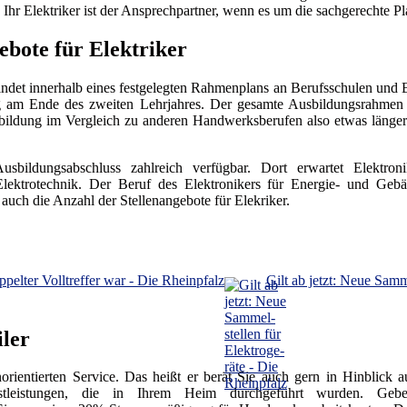
Ihr Elektriker ist der Ansprechpartner, wenn es um die sachgerechte Pl
ebote für Elektriker
indet innerhalb eines festgelegten Rahmenplans an Berufsschulen und Bet
ung am Ende des zweiten Lehrjahres. Der gesamte Ausbildungsrahmen 
bildung im Vergleich zu anderen Handwerksberufen also etwas länger.
Ausbildungsabschluss zahlreich verfügbar. Dort erwartet Elektr
lektrotechnik. Der Beruf des Elektronikers für Energie- und Geb
uch die Anzahl der Stellenangebote für Elekriker.
pel­ter Voll­tref­fer war - Die Rheinpfalz
Gilt ab jetzt: Neue Sam­mel
iler
norientierten Service. Das heißt er berät Sie auch gern in Hinblick a
enstleistungen, die in Ihrem Heim durchgeführt wurden. Ge