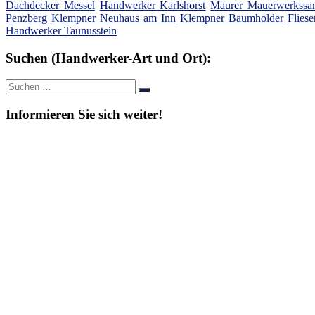
Dachdecker Messel
Handwerker Karlshorst
Maurer Mauerwerkssa
Penzberg
Klempner Neuhaus am Inn
Klempner Baumholder
Flies
Handwerker Taunusstein
Suchen (Handwerker-Art und Ort):
Suche
Suchen
nach:
Informieren Sie sich weiter!