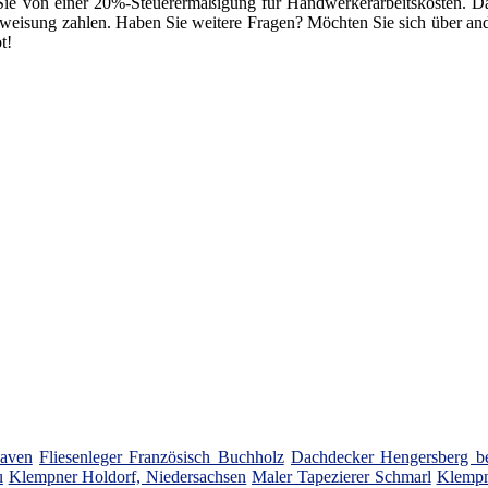
 Sie von einer 20%-Steuerermäßigung für Handwerkerarbeitskosten. Das
rweisung zahlen. Haben Sie weitere Fragen? Möchten Sie sich über a
t!
aven
Fliesenleger Französisch Buchholz
Dachdecker Hengersberg b
u
Klempner Holdorf, Niedersachsen
Maler Tapezierer Schmarl
Klempn