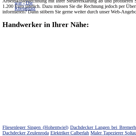
Arbeitskostenrechnung mit Ihrer Steuererklärung ab und profitieren
1.200 Euro jährlich. Dazu müssen Sie die Rechnung jedoch per Übe
informieren? Dann stöbern Sie gerne weiter durch unser Web-Angebo
Handwerker in Ihrer Nähe:
Fliesenleger Singen (Hohentwiel)
Dachdecker Langen bei Bremerh
Dachdecker Zeulenroda
Elektriker Calberlah
Maler Tapezierer Solta