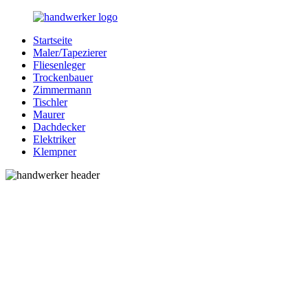
Zurück
zum
Startseite
Inhalt
Bessere-
Handwerker
Maler/Tapezierer
Handwerker.de
in
Fliesenleger
Ihrer
Trockenbauer
Nähe
Zimmermann
Tischler
Maurer
Dachdecker
Elektriker
Klempner