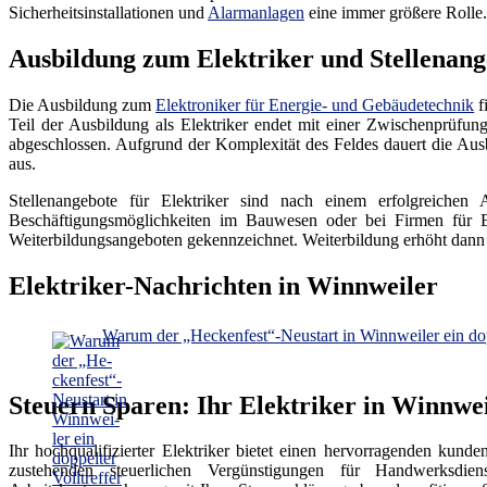
Sicherheitsinstallationen und
Alarmanlagen
eine immer größere Rolle. 
Ausbildung zum Elektriker und Stellenang
Die Ausbildung zum
Elektroniker für Energie- und Gebäudetechnik
f
Teil der Ausbildung als Elektriker endet mit einer Zwischenprüf
abgeschlossen. Aufgrund der Komplexität des Feldes dauert die Aus
aus.
Stellenangebote für Elektriker sind nach einem erfolgreichen 
Beschäftigungsmöglichkeiten im Bauwesen oder bei Firmen für E
Weiterbildungsangeboten gekennzeichnet. Weiterbildung erhöht dann a
Elektriker-Nachrichten in Winnweiler
Warum der „He­cken­fest“-​Neustart in Winn­wei­ler ein dop­
Steuern Sparen: Ihr Elektriker in Winnwe
Ihr hochqualifizierter Elektriker bietet einen hervorragenden kunde
zustehenden steuerlichen Vergünstigungen für Handwerksdi