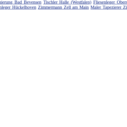
nierung Bad Bevensen
Tischler Halle (Westfalen)
Fliesenleger Ober
enleger Hückelhoven
Zimmermann Zell am Main
Maler Tapezierer Z