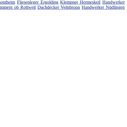
sontheim
Fliesenleger Ergolding
Klempner Hermeskeil
Handwerker
immern ob Rottweil
Dachdecker Veitsbronn
Handwerker Nüdlingen