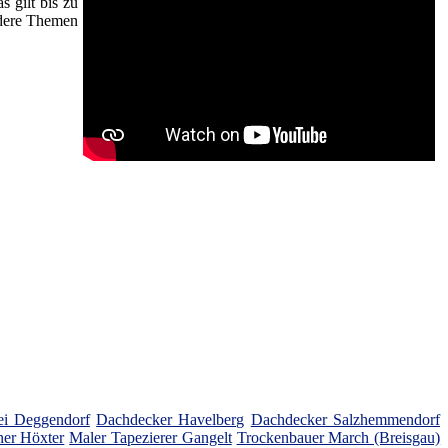
 gilt bis zu
ndere Themen
ei Deggendorf
Dachdecker Havelberg
Dachdecker Salzhemmendorf
er Höxter
Maler Tapezierer Gangelt
Trockenbauer March (Breisgau)