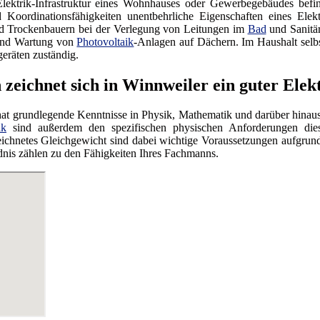
lektrik-Infrastruktur eines Wohnhauses oder Gewerbegebäudes bef
 Koordinationsfähigkeiten unentbehrliche Eigenschaften eines Elekt
 Trockenbauern bei der Verlegung von Leitungen im
Bad
und Sanitä
und Wartung von
Photovoltaik
-Anlagen auf Dächern. Im Haushalt selbst
eräten zuständig.
zeichnet sich in Winnweiler ein guter Elek
 hat grundlegende Kenntnisse in Physik, Mathematik und darüber hinau
ik
sind außerdem den spezifischen physischen Anforderungen dies
eichnetes Gleichgewicht sind dabei wichtige Voraussetzungen aufgrun
dnis zählen zu den Fähigkeiten Ihres Fachmanns.