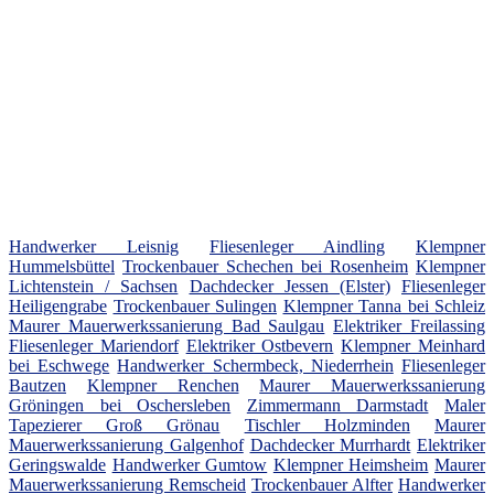
Handwerker Leisnig
Fliesenleger Aindling
Klempner
Hummelsbüttel
Trockenbauer Schechen bei Rosenheim
Klempner
Lichtenstein / Sachsen
Dachdecker Jessen (Elster)
Fliesenleger
Heiligengrabe
Trockenbauer Sulingen
Klempner Tanna bei Schleiz
Maurer Mauerwerkssanierung Bad Saulgau
Elektriker Freilassing
Fliesenleger Mariendorf
Elektriker Ostbevern
Klempner Meinhard
bei Eschwege
Handwerker Schermbeck, Niederrhein
Fliesenleger
Bautzen
Klempner Renchen
Maurer Mauerwerkssanierung
Gröningen bei Oschersleben
Zimmermann Darmstadt
Maler
Tapezierer Groß Grönau
Tischler Holzminden
Maurer
Mauerwerkssanierung Galgenhof
Dachdecker Murrhardt
Elektriker
Geringswalde
Handwerker Gumtow
Klempner Heimsheim
Maurer
Mauerwerkssanierung Remscheid
Trockenbauer Alfter
Handwerker