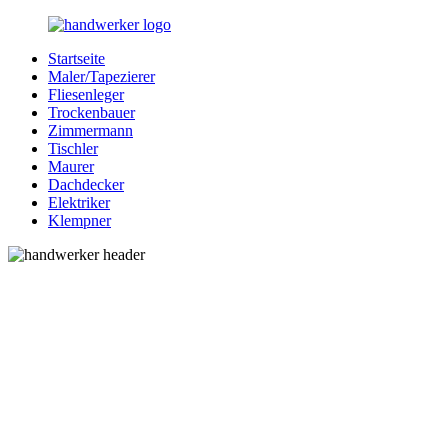
Zurück
zum
Startseite
Inhalt
Bessere-
Handwerker
Maler/Tapezierer
Handwerker.de
in
Fliesenleger
Ihrer
Trockenbauer
Nähe
Zimmermann
Tischler
Maurer
Dachdecker
Elektriker
Klempner