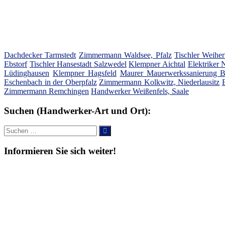
Dachdecker Tarmstedt
Zimmermann Waldsee, Pfalz
Tischler Weihe
Ebstorf
Tischler Hansestadt Salzwedel
Klempner Aichtal
Elektriker
Lüdinghausen
Klempner Hagsfeld
Maurer Mauerwerkssanierung B
Eschenbach in der Oberpfalz
Zimmermann Kolkwitz, Niederlausitz
Zimmermann Remchingen
Handwerker Weißenfels, Saale
Suchen (Handwerker-Art und Ort):
Suche
Suchen
nach:
Informieren Sie sich weiter!