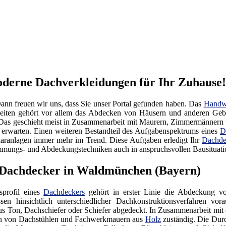
derne Dachverkleidungen für Ihr Zuhause!
n freuen wir uns, dass Sie unser Portal gefunden haben. Das
Handw
eiten gehört vor allem das Abdecken von Häusern und anderen Geb
. Das geschieht meist in Zusammenarbeit mit Maurern, Zimmermännern
rwarten. Einen weiteren Bestandteil des Aufgabenspektrums eines
D
laranlagen immer mehr im Trend. Diese Aufgaben erledigt Ihr
Dachde
mmungs- und Abdeckungstechniken auch in anspruchsvollen Bausituati
er Dachdecker in Waldmünchen (Bayern)
profil eines
Dachdeckers
gehört in erster Linie die Abdeckung vo
ssen hinsichtlich unterschiedlicher Dachkonstruktionsverfahren v
us Ton, Dachschiefer oder Schiefer abgedeckt. In Zusammenarbeit mi
n von Dachstühlen und Fachwerkmauern aus
Holz
zuständig. Die Durc