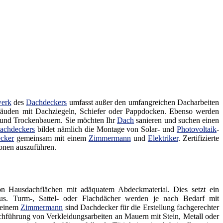
erk
des
Dachdeckers
umfasst außer den umfangreichen Dacharbeiten
äuden mit Dachziegeln, Schiefer oder Pappdocken. Ebenso werden
 und Trockenbauern. Sie möchten Ihr
Dach
sanieren und suchen einen
achdeckers
bildet nämlich die Montage von Solar- und
Photovoltaik
-
cker
gemeinsam mit einem
Zimmermann
und
Elektriker
. Zertifizierte
onen auszuführen.
n Hausdachflächen mit adäquatem Abdeckmaterial. Dies setzt ein
oraus. Turm-, Sattel- oder Flachdächer werden je nach Bedarf mit
t einem
Zimmermann
sind Dachdecker für die Erstellung fachgerechter
hführung von Verkleidungsarbeiten an Mauern mit Stein, Metall oder