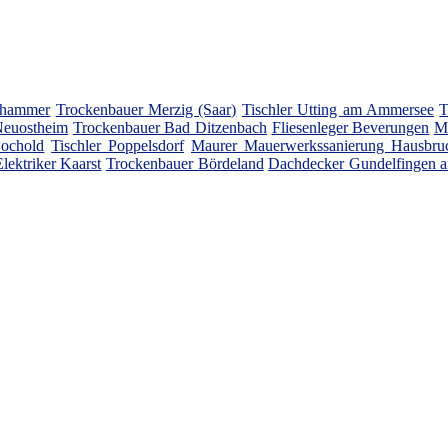
rhammer
Trockenbauer Merzig (Saar)
Tischler Utting am Ammersee
T
 Neuostheim
Trockenbauer Bad Ditzenbach
Fliesenleger Beverungen
Ma
ochold
Tischler Poppelsdorf
Maurer Mauerwerkssanierung Hausbru
Elektriker Kaarst
Trockenbauer Bördeland
Dachdecker Gundelfingen 