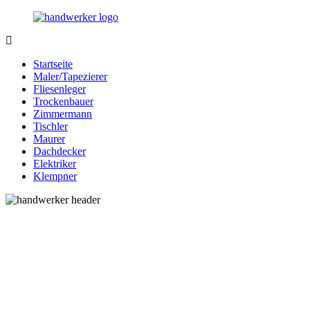
Zurück
zum
Inhalt
Bessere-
Handwerker
Handwerker.de
in
Startseite
Ihrer
Maler/Tapezierer
Nähe
Fliesenleger
Trockenbauer
Zimmermann
Tischler
Maurer
Dachdecker
Elektriker
Klempner