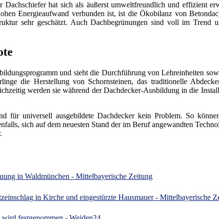
r Dachschiefer hat sich als äußerst umweltfreundlich und effizient 
en Energieaufwand verbunden ist, ist die Ökobilanz von Betondachs
ruktur sehr geschätzt. Auch Dachbegrünungen sind voll im Trend un
ote
ildungsprogramm und sieht die Durchführung von Lehreinheiten sowoh
linge die Herstellung von Schornsteinen, das traditionelle Abdec
ichzeitig werden sie während der Dachdecker-Ausbildung in die Insta
nd für universell ausgebildete Dachdecker kein Problem. So könne
benfalls, sich auf dem neuesten Stand der im Beruf angewandten Technol
.
uung in Waldmünchen - Mittelbayerische Zeitung
einschlag in Kirche und eingestürzte Hausmauer - Mittelbayerische Z
d wird festgenommen - Weiden24