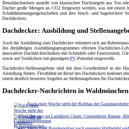
Betondachsteinen anstelle von klassischen Dachziegeln aus Ton ode
Dächer große Mengen an CO2 freigesetzt werden, was mit einem hoh
Schalldämmungseigenschaften und ihre bruch- und hagelsichere St
Dachdeckers.
Dachdecker: Ausbildung und Stellenangeb
Auch die Ausbildung zum Dachdecker orientiert sich am Rahmenausb
des dreijährigen Ausbildungsprogrammes erlernen Dachdecker-Lehr
innovativer Dachdecktechniken mit Schindeln oder Faserzement. Gle
sowie auf Vordächern mit günstigem
PV
-Potential eingeweiht.
Dachdecker-Stellenangebote sind mit dem Gesellenbrief in der Ha
Anstellung finden. Flexibilität im Beruf des Dachdeckers bedeutet e
einem deutlich besseren Angebot an Stellenangeboten für Dachdecker
Dachdecker-Nachrichten in Waldmünchen
Nach einer Woche steht der Rohbau der Ganztagesbetre
Unwetter im Landkreis Cham: Umgestürzte Bäume, Blitz
Mann fragt Bundespolizei nach eigenem Haftbefehl un