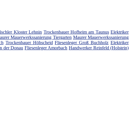
ischler Kloster Lehnin
Trockenbauer Hofheim am Taunus
Elektriker
urer Mauerwerkssanierung Tiergarten
Maurer Mauerwerkssanierung
ch
Trockenbauer Höhscheid
Fliesenleger Groß Buchholz
Elektriker
an der Donau
Fliesenleger Amorbach
Handwerker Reinfeld (Holstein)