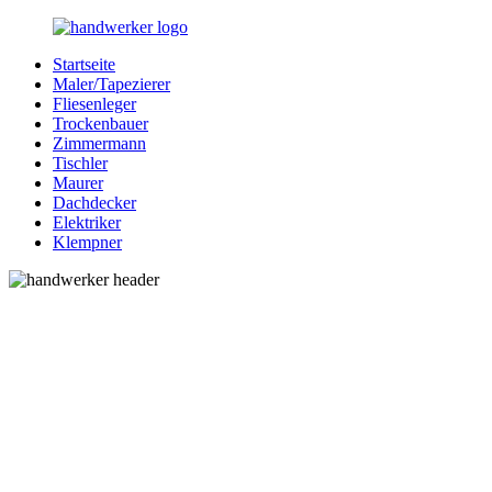
Zurück
zum
Startseite
Inhalt
Bessere-
Handwerker
Maler/Tapezierer
Handwerker.de
in
Fliesenleger
Ihrer
Trockenbauer
Nähe
Zimmermann
Tischler
Maurer
Dachdecker
Elektriker
Klempner