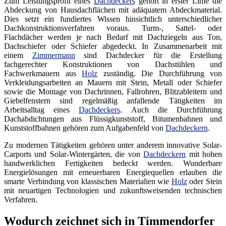
Zum Leistungsprofil eines
Dachdeckers
gehört in erster Linie die
Abdeckung von Hausdachflächen mit adäquatem Abdeckmaterial.
Dies setzt ein fundiertes Wissen hinsichtlich unterschiedlicher
Dachkonstruktionsverfahren voraus. Turm-, Sattel- oder
Flachdächer werden je nach Bedarf mit Dachziegeln aus Ton,
Dachschiefer oder Schiefer abgedeckt. In Zusammenarbeit mit
einem
Zimmermann
sind Dachdecker für die Erstellung
fachgerechter Konstruktionen von Dachstühlen und
Fachwerkmauern aus
Holz
zuständig. Die Durchführung von
Verkleidungsarbeiten an Mauern mit Stein, Metall oder Schiefer
sowie die Montage von Dachrinnen, Fallrohren, Blitzableitern und
Giebelfenstern sind regelmäßig anfallende Tätigkeiten im
Arbeitsalltag eines
Dachdeckers
. Auch die Durchführung
Dachabdichtungen aus Flüssigkunststoff, Bitumenbahnen und
Kunststoffbahnen gehören zum Aufgabenfeld von
Dachdeckern
.
Zu modernen Tätigkeiten gehören unter anderem innovative Solar-
Carports und Solar-Wintergärten, die von
Dachdeckern
mit hohen
handwerklichen Fertigkeiten bedeckt werden. Wunderbare
Energielösungen mit erneuerbaren Energiequellen erlauben die
smarte Verbindung von klassischen Materialien wie
Holz
oder Stein
mit neuartigen Technologien und zukunftsweisenden technischen
Verfahren.
Wodurch zeichnet sich in Timmendorfer