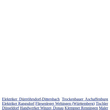
Elektriker Dürrröhrsdorf-Dittersbach
Trockenbauer Aschaffenburg
Elektriker Rangsdorf
Fliesenleger Wehingen (Württemberg)
Tischler
Düsseldorf
Handwerker Winzer, Donau
Klempner Renningen
Maler