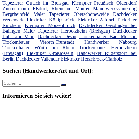
Tapezierer Gutach im Breisgau
Klempner Preußisch Oldendorf
Zimmermann Elsdorf, Rheinland
Maurer Mauerwerkssanierung
Bergrheinfeld
Maler Tapezierer Oberschöneweide
Dachdecker
Wedemark
Elektriker Königsbrück
Elektriker Alfdorf
Elektriker
Rülzheim
Klempner Mörsenbroich
Dachdecker Geislingen bei
Balingen
Maler Tapezierer Herbolzheim (Breisgau)
Dachdecker
Lohr am Main
Dachdecker Devin
Trockenbauer Bad Muskau
Trockenbauer Viereth-Trunstadt
Handwerker Nabburg
Trockenbauer Wörth am Rhein
Trockenbauer Herbolzheim
(Breisgau)
Elektriker Großrosseln
Handwerker Rüdersdorf bei
Berlin
Dachdecker Vallendar
Elektriker Herzebrock-Clarholz
Suchen (Handwerker-Art und Ort):
Suche
Suchen
nach:
Informieren Sie sich weiter!